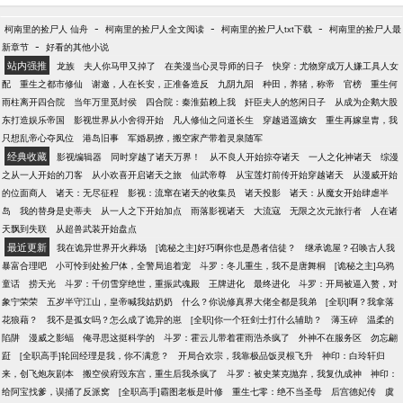
言：我就揍他、揍他、揍他、揍他、揍他，揍过之
敌……
后，你且看他！ “滚！”初遇，他不能动弹，一双冷眸
-
-
-
柯南里的捡尸人 仙舟
柯南里的捡尸人全文阅读
柯南里的捡尸人txt下载
柯南里的捡尸人最
满含杀意。 “小样，跟我横？！”她扒光了他身上所有
-
新章节
好看的其他小说
值钱的玩意，态度嚣张。 后来…… “帝尊，殿庭圣子
站内强推
龙族
夫人你马甲又掉了
在美漫当心灵导师的日子
快穿：尤物穿成万人嫌工具人女
去云家提亲了！” “什么？！”某人咬牙切齿，“给本尊准
配
重生之都市修仙
谢邀，人在长安，正准备造反
九阴九阳
种田，养猪，称帝
官榜
重生何
备百万大军，踏平殿庭！”
雨柱离开四合院
当年万里觅封侯
四合院：秦淮茹赖上我
奸臣夫人的悠闲日子
从成为企鹅大股
东打造娱乐帝国
影视世界从小舍得开始
凡人修仙之问道长生
穿越逍遥嫡女
重生再嫁皇胄，我
只想乱帝心夺凤位
港岛旧事
军婚易撩，搬空家产带着灵泉随军
经典收藏
影视编辑器
同时穿越了诸天万界！
从不良人开始掠夺诸天
一人之化神诸天
综漫
之从一人开始的刀客
从小欢喜开启诸天之旅
仙武帝尊
从宝莲灯前传开始穿越诸天
从漫威开始
的位面商人
诸天：无尽征程
影视：流窜在诸天的收集员
诸天投影
诸天：从魔女开始肆虐半
岛
我的替身是史蒂夫
从一人之下开始加点
雨落影视诸天
大流寇
无限之次元旅行者
人在诸
天飘到失联
从超兽武装开始盘点
最近更新
我在诡异世界开火葬场
[诡秘之主]好巧啊你也是愚者信徒？
继承诡屋？召唤古人我
暴富合理吧
小可怜到处捡尸体，全警局追着宠
斗罗：冬儿重生，我不是唐舞桐
[诡秘之主]乌鸦
童话
捞天光
斗罗：千仞雪穿绝世，重振武魂殿
王牌进化
最终进化
斗罗：开局被逼入赘，对
象宁荣荣
五岁半守江山，皇帝喊我姑奶奶
什么？你说修真界大佬全都是我弟
[全职]啊？我拿落
花狼藉？
我不是孤女吗？怎么成了诡异的崽
[全职]你一个狂剑士打什么辅助？
薄玉碎
温柔的
陷阱
漫威之影蝠
俺寻思这挺科学的
斗罗：霍云儿带着霍雨浩杀疯了
外神不在服务区
勿忘翩
跹
[全职高手]轮回经理是我，你不满意？
开局合欢宗，我靠极品饭灵根飞升
神印：白玲轩归
来，创飞炮灰剧本
搬空侯府毁东宫，重生后我杀疯了
斗罗：被史莱克抛弃，我复仇成神
神印：
给阿宝找爹，误捅了反派窝
[全职高手]霸图老板是叶修
重生七零：绝不当圣母
后宫德妃传
虞