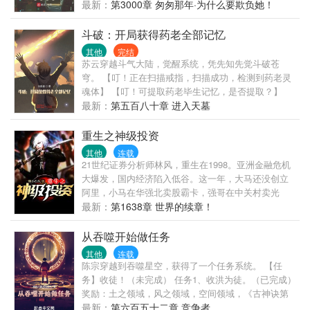
变了命运。 第一个世界，微微一笑很倾城 第二个世
最新：
第3000章 匆匆那年·为什么要欺负她！
界，致青春 第三个世界，小舍的 第四个世界，时光与
你，别来无恙 第五个世界，欢乐颂（一二三） 第六个
斗破：开局获得药老全部记忆
世界，开端
其他
完结
苏云穿越斗气大陆，觉醒系统，凭先知先觉斗破苍
穹。 【叮！正在扫描戒指，扫描成功，检测到药老灵
魂体】 【叮！可提取药老毕生记忆，是否提取？】
【叮！提取完毕！已放入系统仓库】 苏云大喜过望，
最新：
第五百八十章 进入天墓
眼冒绿光，将罪恶的双手伸向斗气大陆 【叮！扫描到
一阶魔核，是否回收？】 【叮！扫描到伴生紫晶源，
重生之神级投资
是否回收？】 【叮！扫描到青莲地心火，是否回
其他
连载
收？】
21世纪证券分析师林风，重生在1998。亚洲金融危机
大爆发，国内经济陷入低谷。这一年，大马还没创立
阿里，小马在华强北卖股霸卡，强哥在中关村卖光
碟，手机是高端奢侈品，大家腰上都别着BB机，互联
最新：
第1638章 世界的续章！
网大时代没有真正到来。林风被命运之手，推向了时
代的风口浪尖，凭借前世记忆，成为了全球投资巨
从吞噬开始做任务
头。
其他
连载
陈宗穿越到吞噬星空，获得了一个任务系统。 【任
务】收徒！（未完成） 任务1、收洪为徒。（已完成）
奖励：土之领域，风之领域，空间领域，《古神诀第
一重》。 任务2、收雷神为徒。（已完成） 奖励：土
最新：
第六百五十二章 竞争者