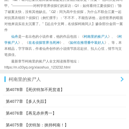
甲。”——————对柯学世界侦探们的采访：Q1：如何看待江夏侦探们：“除
了破案太快，没有其他缺点。”.Q2：同为高中生侦探，为什么不联合江夏一起
对抗黑衣组织？侦探们（匆忙摆手）：“不不不，不能告诉他，这些世界的暗面
对他来说实在太沉重了。”【起点中文网，名侦探柯南同人】掺杂部分金田一案
件
仙舟
是一名出色的小说作者，他的作品包括：《
柯南里的捡尸人
》、《
柯
学捡尸人
》、《
在名侦探世界当死神
》、《
如何在推理番中装好人
》、等，本
本精品，字字珠玑，作者仙舟创作的小说情节跌宕起伏、扣人心弦，情节与文
笔俱佳。
最新章节柯南里的捡尸人全文阅读推荐地址：
https://m.x33yq.org/xiaoshuo_123232.html
柯南里的捡尸人
第4078章 【死伏特加不死贫道】
第4077章 【多人失踪】
第4076章 【再见赤井秀一】
第4075章 【伏特加：挟持柯南！】