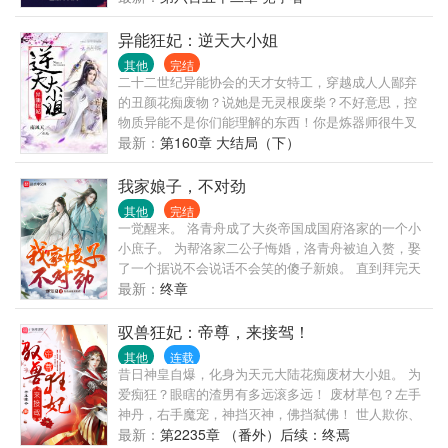
之本源法则入门，风之本源法则入门，空间本源法则
入门，《古神诀第二重》。 任务3、收罗峰为徒。（未
异能狂妃：逆天大小姐
完成） ....................... ps：本书中，巨斧不死，算是
其他
完结
弥补一下遗憾！
二十二世纪异能协会的天才女特工，穿越成人人鄙弃
的丑颜花痴废物？说她是无灵根废柴？不好意思，控
物质异能不是你们能理解的东西！你是炼器师很牛叉
吗？呵呵，她这个最强炼器师都还没说话呢！你是炼
最新：
第160章 大结局（下）
药师很厉害么？抱歉，她就是这个大陆的第一炼药
师！上古神兽很剽悍？哦，你是说自愿做她家宠物的
我家娘子，不对劲
那几个吗？说她长相丑陋？等她恢复容貌你就知道什
其他
完结
么叫真绝色了！传说帝尊十分高冷不近女色？某女唇
一觉醒来。 洛青舟成了大炎帝国成国府洛家的一个小
角一抽，你是说这个缠着她不放的妖孽吗？昔日废柴
小庶子。 为帮洛家二公子悔婚，洛青舟被迫入赘，娶
华丽逆袭，风云际会分分钟秒杀各路天才，跨时空开
了一个据说不会说话不会笑的傻子新娘。 直到拜完天
创新纪元，缔造科幻与玄幻的终极碰撞！【绝宠爽
地，洞房花烛夜后，他才突然发现： “我家娘子，不对
最新：
终章
文，结局1E】读者群【南风小窝】【】欢迎进群来讨
劲！” 岂止娘子不对劲，就连娘子身边的两个小侍女和
论剧情~
秦府其他人，都不对劲！ 大侍女甜美娇俏爱撩人，声
驭兽狂妃：帝尊，来接驾！
如百灵鸟； 小侍女冷若冰雪杀气重，出剑即封喉。 小
其他
连载
姨子才华横溢，是个如林黛玉般柔弱娇美的人儿。 小
昔日神皇自爆，化身为天元大陆花痴废材大小姐。 为
表姐高傲蛮横，鞭鞭致命。 岳父大人满脸正经，暗地
爱痴狂？眼瞎的渣男有多远滚多远！ 废材草包？左手
里出口成脏。 岳母大人貌美如花，眼生头顶爱翻白
神丹，右手魔宠，神挡灭神，佛挡弑佛！ 世人欺你、
眼。 二哥一心练武，说要光宗耀祖。 而洛青舟，他只
辱你、侮你、轻你、诽你，谤你，你当如何？ 云轻
最新：
第2235章 （番外）后续：终焉
想老老实实做个小赘婿，然后偷偷摸摸，天下无