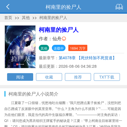
柯南里的捡尸人
首页
>>
其他
>>
柯南里的捡尸人
柯南里的捡尸人
作者：
仙舟
其他
连载中
1694 万字
最新章节：
第4078章 【死伏特加不死贫道】
最后更新：2026-08-06 04:36:28
阅读
收藏
推荐
TXT下载
柯南里的捡尸人小说简介
江夏吸了一口假烟，忧愁地吐出烟圈：“我只想蹭点案子捡捡尸，没想到把
自己蹭成了反派眼中的莫里亚蒂。”“什么？主角为什么不抓我？”“……可能是因
为在他们眼里，我是当代的高中生版福尔摩斯。”——————对主角的采访：
Q1：请问您成为黑衣组织王牌鲨手的秘诀是？江夏：“带上柯南去目标家里转一
圈。”.Q2：请问您屡次追回被基德盗走的宝物的秘诀是？江夏：“他同伙是我马