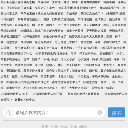
美人不会盛开在忒修斯之船
阴缘绵绵：夫君他不对劲
神印：被月魔神骗婚后，我揣崽跑
斗罗问
答：只有我知道正确答案
鬼灭之刃：蛊色
[全职高手]机械师又做错了什么
替嫁随军小可怜，冷
面大佬宠上天
不孕被离婚？揣崽嫁大佬被夜夜宠
穿成魂兽，我强亿点怎么了？
[全职高手]满级
大佬回国了
攻略暴君难如登天
海贼：我加载了游戏面板
华灯侍宴图
虚情戏法
婚后诱吻
民
宿通万界：从诡异寻亲开始
向西，向西！
假千金逆袭学霸后，成了全网团宠
神印，斗罗来的病
弱辅助超能打
睁眼醒来，我成了米花町的受害者
都市中产日常
逆天邪神之续章
考阎成功后，
我成警局团宠了
仙尊被强吻后，疯批小师妹拿捏了
快穿疯批男主今天又想锁我小黑屋
神印：
我，自然之女，最强牧师
穿进斗罗躺平，怎么成唐三大腿了
群星之鞭
斗罗：手握双神之力，我
先灭唐三
重生老太不好惹，爆改儿孙一路发
开局离婚，一手烂牌打成王炸
[全职高手]在电竞男
团当卷王是否搞错了什么
[全职高手]策划加强鬼剑士
斗罗：怀了剑神的崽，武魂殿慌了
快穿：
带着系统游遍三千世界
别卷了！回村开民宿，爆火又暴富
心伤鱼露
[斗罗]最佳拍档
斗罗：我
白虎女帝，成就至高双神
第七诫
阴阳石
神印：生下门笛后，反派们争当爹
龙影之下，畏畏爱
你
重回四合院，我竟是最大反派
四合院：系统在手，我妻秦淮茹
四合院：截胡秦淮茹后我成六
级电工
魔禁，白井家的养子
精灵李易峰
【鬼灭】胧月
千亿霸总，每晚求我哄睡
全员恶人
团
和清冷美人冥婚后少年影帝成忠犬
盗笔之团宠他去哪儿了
陈情之兕缘
群星：开局一个终
端，踏遍全宇宙
不好！我被39岁姐姐攻略了
世纪三大冤种之何雨柱
爱情公寓：续章2
-
-
-
柯南里的捡尸人 仙舟
柯南里的捡尸人txt下载
柯南里的捡尸人最新章节
柯南里的捡尸人全
-
文阅读
好看的其他小说
搜索
书库
分类
作者
全本
排行