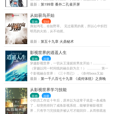
帝老爹还要拿他祭祀神明！不过这个神明，好像哪里
最新：
第199章 番外二孔雀开屏
不太对？神明：啾？酷炫装逼幼鸟攻Ｘ睚眦必报小心
眼大忽悠受封面画手：太白菌封面设计：酥可推荐代
从姑获鸟开始
小甜文《婚约》男人和男孩儿的婚后日常基友的古
其他
完结
耽：
身如鸿毛，命如野草。 见过最黑的夜，所以心中炽烈
明亮的火焰，从不动摇。
最新：
第五十九章 火鼎秘术
影视世界的逍遥人生
其他
连载
穿越影视世界，一切从王漫妮前男友开始！…………
（穿越以同一时间线的融合剧为主！） ………… 第一
个影视融合世界：《三十而已》，《奈何boss又如
何》，《花火》，《安家》，《好先生》，《下一站
最新：
第一千八百七十九章 《成何体统》之庾晚
是幸福》，《流金岁月》，《机智的恋爱生活》，
音
《三生有幸遇上你》，《精英律师》……等。 第二个
从影视世界学习技能
影视融合世界：《梦华录》，《且试天下》，《锦心
其他
连载
似玉》，《赘婿》，《嫣语赋》，《知否知否应是绿
小职员工作近十年后，原本以为这辈子就是一条咸鱼
肥红瘦》，《雁归西窗月》，《狼殿下》……等。 第
了，却突然得到了咸鱼影视系统，能够穿梭影视世
三个影视融合世界：
界，只有学习完技能并被认可才能回归，从而彻底改