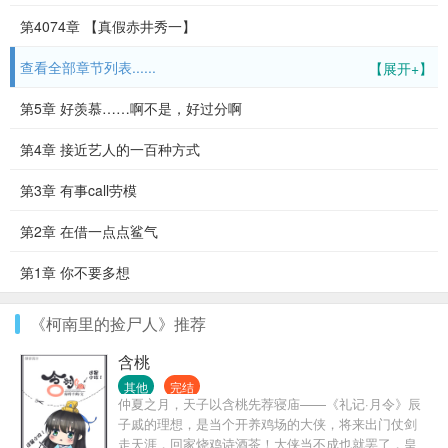
第4074章 【真假赤井秀一】
查看全部章节列表......
【展开+】
第5章 好羡慕……啊不是，好过分啊
第4章 接近艺人的一百种方式
第3章 有事call劳模
第2章 在借一点点鲨气
第1章 你不要多想
《柯南里的捡尸人》推荐
含桃
其他
完结
仲夏之月，天子以含桃先荐寝庙——《礼记·月令》辰
子戚的理想，是当个开养鸡场的大侠，将来出门仗剑
走天涯，回家烧鸡诗酒茶！大侠当不成也就罢了，皇