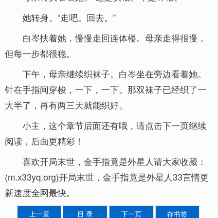
她转身。“走吧。回去。”
白岑扶着她，慢慢走回连体楼。母亲走得很慢，
但每一步都很稳。
下午，母亲继续织袜子。白岑坐在旁边看着她。
针在手指间穿梭，一下，一下。那双袜子已经织了一
大半了，再有两三天就能织好。
小主，这个章节后面还有哦，请点击下一页继续
阅读，后面更精彩！
喜欢开局末世，金手指竟是外星人请大家收藏：
(m.x33yq.org)开局末世，金手指竟是外星人33言情更
新速度全网最快。
上一章
目 录
下一页
存书签