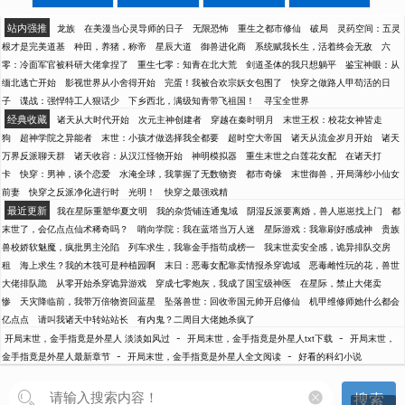
站内强推
龙族
在美漫当心灵导师的日子
无限恐怖
重生之都市修仙
破局
灵药空间：五灵
根才是完美道基
种田，养猪，称帝
星辰大道
御兽进化商
系统赋我长生，活着终会无敌
六
零：冷面军官被科研大佬拿捏了
重生七零：知青在北大荒
剑道圣体的我只想躺平
鉴宝神眼：从
缅北逃亡开始
影视世界从小舍得开始
完蛋！我被合欢宗妖女包围了
快穿之做路人甲苟活的日
子
谍战：强悍特工人狠话少
下乡西北，满级知青带飞祖国！
寻宝全世界
经典收藏
诸天从大时代开始
次元主神创建者
穿越在秦时明月
末世王权：校花女神皆走
狗
超神学院之异能者
末世：小孩才做选择我全都要
超时空大帝国
诸天从流金岁月开始
诸天
万界反派聊天群
诸天收容：从汉江怪物开始
神明模拟器
重生末世之白莲花女配
在诸天打
卡
快穿：男神，谈个恋爱
水淹全球，我掌握了无数物资
都市奇缘
末世御兽，开局薄纱小仙女
前妻
快穿之反派净化进行时
光明！
快穿之最强戏精
最近更新
我在星际重塑华夏文明
我的杂货铺连通鬼域
阴湿反派要离婚，兽人崽崽找上门
都
末世了，会亿点点仙术稀奇吗？
哨向学院：我在蓝塔当万人迷
星际游戏：我靠刷好感成神
贵族
兽校娇软魅魔，疯批男主沦陷
列车求生，我靠金手指苟成榜一
我末世卖安全感，诡异排队交房
租
海上求生？我的木筏可是种植园啊
末日：恶毒女配靠卖情报杀穿诡域
恶毒雌性玩的花，兽世
大佬排队跪
从零开始杀穿诡异游戏
穿成七零炮灰，我成了国宝级神医
在星际，禁止大佬卖
惨
天灾降临前，我带万倍物资回蓝星
坠落兽世：回收帝国元帅开启修仙
机甲维修师她什么都会
亿点点
请叫我诸天中转站站长
有内鬼？二周目大佬她杀疯了
-
-
开局末世，金手指竟是外星人 淡淡如风过
开局末世，金手指竟是外星人txt下载
开局末世，
-
-
金手指竟是外星人最新章节
开局末世，金手指竟是外星人全文阅读
好看的科幻小说
搜索