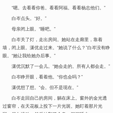
“嗯。去看看你爸。看看阿福。看看杨志他们。”
白岑点头。“好。”
母亲闭上眼。“睡吧。”
白岑关了灯，走出房间。她站在走廊里，靠着
墙，闭上眼。潇优走过来。“她说了什么？”白岑没有睁
眼。“她让我给她办后事。”
潇优沉默了一会儿。“她会走的。所有人都会走。”
白岑睁开眼，看着他。“你也会吗？”
潇优想了想。“会。但不是现在。”
白岑走回自己的房间，躺在床上。窗外的金光透
过窗帘，在天花板上投下一片光斑。她盯着那片光