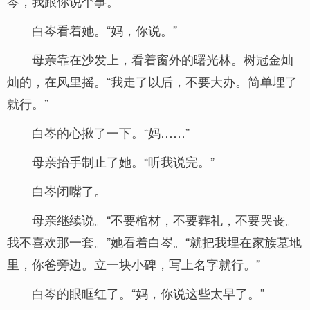
岑，我跟你说个事。”
白岑看着她。“妈，你说。”
母亲靠在沙发上，看着窗外的曙光林。树冠金灿
灿的，在风里摇。“我走了以后，不要大办。简单埋了
就行。”
白岑的心揪了一下。“妈……”
母亲抬手制止了她。“听我说完。”
白岑闭嘴了。
母亲继续说。“不要棺材，不要葬礼，不要哭丧。
我不喜欢那一套。”她看着白岑。“就把我埋在家族墓地
里，你爸旁边。立一块小碑，写上名字就行。”
白岑的眼眶红了。“妈，你说这些太早了。”