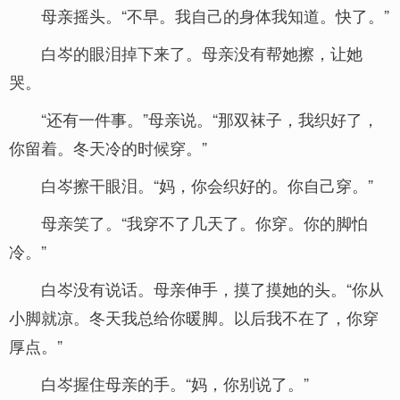
母亲摇头。“不早。我自己的身体我知道。快了。”
白岑的眼泪掉下来了。母亲没有帮她擦，让她
哭。
“还有一件事。”母亲说。“那双袜子，我织好了，
你留着。冬天冷的时候穿。”
白岑擦干眼泪。“妈，你会织好的。你自己穿。”
母亲笑了。“我穿不了几天了。你穿。你的脚怕
冷。”
白岑没有说话。母亲伸手，摸了摸她的头。“你从
小脚就凉。冬天我总给你暖脚。以后我不在了，你穿
厚点。”
白岑握住母亲的手。“妈，你别说了。”