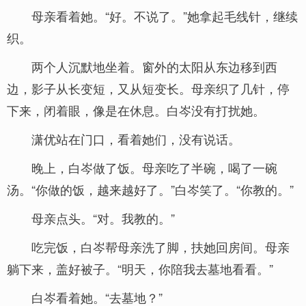
母亲看着她。“好。不说了。”她拿起毛线针，继续
织。
两个人沉默地坐着。窗外的太阳从东边移到西
边，影子从长变短，又从短变长。母亲织了几针，停
下来，闭着眼，像是在休息。白岑没有打扰她。
潇优站在门口，看着她们，没有说话。
晚上，白岑做了饭。母亲吃了半碗，喝了一碗
汤。“你做的饭，越来越好了。”白岑笑了。“你教的。”
母亲点头。“对。我教的。”
吃完饭，白岑帮母亲洗了脚，扶她回房间。母亲
躺下来，盖好被子。“明天，你陪我去墓地看看。”
白岑看着她。“去墓地？”