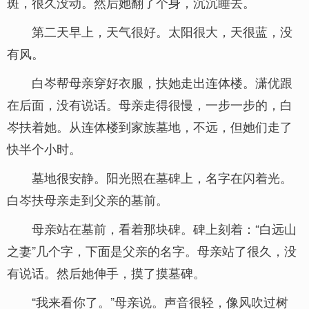
斑，很久没动。然后她翻了个身，沉沉睡去。
第二天早上，天气很好。太阳很大，天很蓝，没
有风。
白岑帮母亲穿好衣服，扶她走出连体楼。潇优跟
在后面，没有说话。母亲走得很慢，一步一步的，白
岑扶着她。从连体楼到家族墓地，不远，但她们走了
快半个小时。
墓地很安静。阳光照在墓碑上，名字在闪着光。
白岑扶母亲走到父亲的墓前。
母亲站在墓前，看着那块碑。碑上刻着：“白远山
之妻”几个字，下面是父亲的名字。母亲站了很久，没
有说话。然后她伸手，摸了摸墓碑。
“我来看你了。”母亲说。声音很轻，像风吹过树