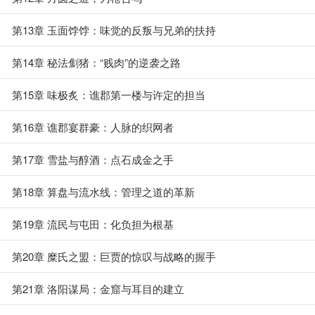
第13章 玉面饽饽：味觉的反叛与兄弟的扶持
第14章 秘法劁猪：“贱肉”的逆袭之路
第15章 味极炙：谯郡第一楼与许定的担当
第16章 谯郡宴群豪：人脉的织网者
第17章 雪盐与醇酒：点石成金之手
第18章 算盘与流水线：管理之道的革新
第19章 流民与屯田：化负担为根基
第20章 糜氏之盟：巨贾的惊叹与战略的握手
第21章 洛阳谋局：金窟与耳目的建立