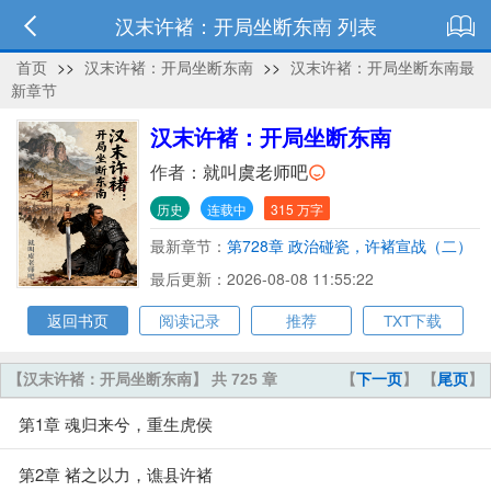
汉末许褚：开局坐断东南 列表
首页
>>
汉末许褚：开局坐断东南
>>
汉末许褚：开局坐断东南最
新章节
汉末许褚：开局坐断东南
作者：
就叫虞老师吧
历史
连载中
315 万字
最新章节：
第728章 政治碰瓷，许褚宣战（二）
最后更新：2026-08-08 11:55:22
返回书页
阅读记录
推荐
TXT下载
【汉末许褚：开局坐断东南】 共 725 章
【
下一页
】 【
尾页
】
第1章 魂归来兮，重生虎侯
第2章 褚之以力，谯县许褚