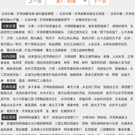
上一页
第1 - 50章
下一页
-
-
汉末许褚：开局坐断东南 就叫虞老师吧
汉末许褚：开局坐断东南全文阅读
汉末许褚：开局坐
-
-
断东南txt下载
汉末许褚：开局坐断东南最新章节
好看的历史小说
大家在看
唐砖
大唐：小兕子的穿越生活
大明瞎眼嫡长孙，老朱宠我宠疯了
唐朝好驸马
乱
战异世之召唤群雄
特工：开局郑耀先和我接头
三国之我为汉王
大秦：陛下别东巡了，公子杀疯
了
大明：人在洪武，朝九晚五
明天子
水浒之风云再起
高武大明：从小太监到九千岁
生存：
我乃梁山一匪兵
带个系统去当兵
铁血骠骑
抗日之全能兵王
人在汉末：从简化技能开始无
敌
重生朱允熥，打造大明巅峰
重生之吴霸春秋
三国之超神作弊器
站内强推
龙族
在美漫当心灵导师的日子
天唐锦绣
重生之都市修仙
谢邀，人在长安，正准
备造反
轮回塔
四合院：我在四合院当禽兽
种田，养猪，称帝
诡异药剂师：我的病人皆为恐
怖
御兽进化商
当年万里觅封侯
六零：冷面军官被科研大佬拿捏了
也曾似少年
家族修仙：从
三页金纸开始！
从成为企鹅大股东打造娱乐帝国
战锤原体：黄金王座有我一份
阿梨
仙途凡
修
春意闹
谍战：强悍特工人狠话少
经典收藏
乱世：多子多福，开局收留姐妹花
诸天大唐，从玄武门开始
割据自立后，我强娶了
敌国太后
伐清从南洋开始
水浒大官人
诸天从星汉灿烂开始
历史的征程
挟天子以令不臣我就
是不臣
马小川穿越三国【带甄宓逛东京】
水浒话事人
穿越后周：从校长到圣宗
汉末皇戚
开
局盘点永乐大帝，诸皇震惊
红楼：家父王子腾
满唐华彩
大明：匪出天下惊
从长平之战开
始
签到大唐：开局造反当皇帝
是，教宗
红楼庶长子
最近更新
回到明初做藩王
陛下，你管这叫没落寒门？
大明1629：我崇祯，开局单挑皇太
极
穿越回到民国姨太太们都想整死我
三国之蜀汉我做主
郑锦：我在南明的奋斗生涯
红楼美女
如此多娇，我全都要
从部落少主到帝国皇帝
明末最强寒门
乱世棋谋
三国董牧传：董卓的董，