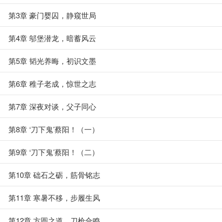
第3章 豪门婴囚，静窥世局
第4章 邬堡潜龙，暗蓄风云
第5章 韬光养晦，初识文墨
第6章 稚子老成，惊世之志
第7章 深夜对谈，父子同心
第8章 ‘刀下鬼’蔡阳！（一）
第9章 ‘刀下鬼’蔡阳！（二）
第10章 础石之砺，筋骨铭志
第11章 寒暑不移，步履生风
第12章 方圆之道，刀枪合鸣