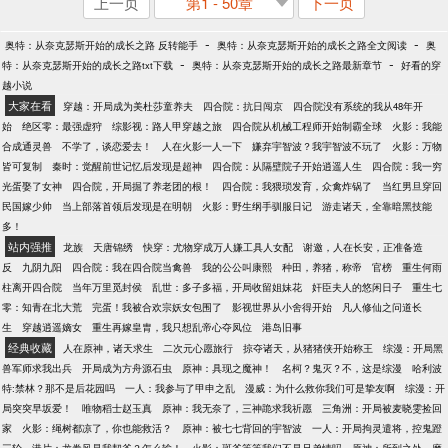
上一页
第1 - 50章
下一页
-
-
奥特：从奈克瑟斯开始的成长之路 反转能手
奥特：从奈克瑟斯开始的成长之路全文阅读
奥
-
-
特：从奈克瑟斯开始的成长之路txt下载
奥特：从奈克瑟斯开始的成长之路最新章节
好看的穿
越小说
大家在看
穿越：开局成为美杜莎童养夫
四合院：抗日闯京
四合院没有系统的我从48年开
始
绝区零：最强虚狩
综影视：路人甲穿越之旅
四合院从机械工程师开始制霸全球
火影：我能
合成通灵兽
不学了，谈恋爱去！
人在火影一人一下
嫌弃宇智波？我宇智波不玩了
火影：万物
皆可复制
秦时：觉醒前世记忆后发现是超神
四合院：从隔壁院子开始逍遥人生
四合院：我一穷
光蛋娶了女神
四合院，开局掘了养老团的根！
四合院：我猥琐发育，众禽炸锅了
当红男旦穿回
民国嫁少帅
当上部落首领后发现是在明朝
火影：野生纲手驯服日记
游走诸天，全靠暗黑技能
多！
站内强推
龙族
天唐锦绣
快穿：尤物穿成万人嫌工具人女配
谢邀，人在长安，正准备造
反
九阴九阳
四合院：我在四合院当禽兽
我的公公叫康熙
种田，养猪，称帝
官榜
重生何雨
柱离开四合院
当年万里觅封侯
乱世：多子多福，开局收留姐妹花
奸臣夫人的悠闲日子
重生七
零：知青在北大荒
完蛋！我被合欢宗妖女包围了
影视世界从小舍得开始
凡人修仙之问道长
生
穿越逍遥嫡女
重生再嫁皇胄，我只想乱帝心夺凤位
港岛旧事
经典收藏
人在原神，诸天求生
二次元心愿旅行
掠夺诸天，从猪猪侠开始称王
综漫：开局黑
兽军师求我出兵
开局成为方舟源石虫
原神：具现之魔神！
名柯？鬼灭？不，这是综漫
哈利波
特:禁林？那不是后花园吗
一人：我参与了甲申之乱
漫威：为什么救你我们可是挚友啊
综漫：开
局突突早坂爱！
唯物稻士赵玉真
原神：我无奈了，三神跪求我祈愿
三角洲：开局被麦晓雯捡回
家
火影：绳树都凉了，你也能救活？
原神：被七七背回的宇智波
一人：开局拘灵遣将，控鬼蹬