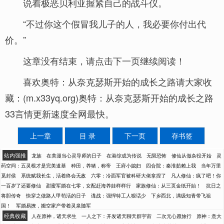
说着极恶贝利亚握紧自己的战斗仪。
“不过你这个假冒我儿子的人，我必要你付出代
价。”
这章没有结束，请点击下一页继续阅读！
喜欢奥特：从奈克瑟斯开始的成长之路请大家收
藏：(m.x33yq.org)奥特：从奈克瑟斯开始的成长之路
33言情更新速度全网最快。
上一章
目 录
下一页
存书签
站内强推
龙族
在美漫当心灵导师的日子
在港综成为传说
无限恐怖
修仙从做杂役开始
灵
药空间：五灵根才是完美道基
种田，养猪，称帝
王府小媳妇
四合院：秦淮茹赖上我
当年万里
觅封侯
系统赋我长生，活着终会无敌
六零：冷面军官被科研大佬拿捏了
凡人修仙：疯了吧！你
一百岁了还要修仙
甜蜜军婚在七零，女配赶海养娃样样行
家族修仙：从三页金纸开始！
抗日之
将胆传奇
快穿之做路人甲苟活的日子
谍战：强悍特工人狠话少
下乡西北，满级知青带飞祖
国！
军婚易撩，搬空家产带着灵泉随军
经典收藏
人在原神，诸天求生
一人之下：开发诸天聊天群宇宙
二次元心愿旅行
原神：意大