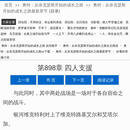
首页
>>
奥特：从奈克瑟斯开始的成长之路
>>
奥特：从奈克瑟斯
反转能手
开始的成长之路最新章节
(目录)
大家在看
四合院：开局转业，幸运签到系统
四合院：抗日闯京
综影视：路人甲穿越之旅
觉
醒顶级异能，梦穿诸天斩神
不学了，谈恋爱去！
重生空间娇娇女
秦时：觉醒前世记忆后发现是
超神
无尽战场：从夜之城开始造马甲
一人之下：开局八岁横扫龙虎山！
一人：简化金光咒，晒
太阳就变强
-
-
奥特：从奈克瑟斯开始的成长之路 反转能手
奥特：从奈克瑟斯开始的成长之路全文阅读
奥
-
-
特：从奈克瑟斯开始的成长之路txt下载
奥特：从奈克瑟斯开始的成长之路最新章节
好看的穿
越小说
第898章 四人支援
上一章
书 页
下一页
阅读记录
与此同时，其中两处战场是一场对于各自宿命之
间的战斗。
银河维克特利对上了维克特路基艾尔和艾塔尔
加。