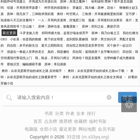
利面拌42号混凝土
开局成为方舟源石虫
原神：具现之魔神！
哈利波特:禁林？那不是后花园
吗
综漫：开局突突早坂爱！
柯学里的假面骑士
穿越后，我大喊：原神，启动！
唯物稻士赵玉
真
原神：我无奈了，三神跪求我祈愿
奥特：时空商人
三角洲：开局被麦晓雯捡回家
宝可梦：
知道格斗天王的含量吗？
一人：开局拘灵遣将，控鬼蹬三轮
漫威：开局签到冰冻果实
港片：龙
卷风是我契爷？怎么输！
原神：酒神当道，诸魔退散！
原神：所到之处，磨损尽消
最近更新
斗罗龙族入世
祁同伟握大狙，监督沙瑞金侯亮平
斩神：我乃白银之王
我在红楼当
CEO
小欢喜：你是我的救赎
救下的女明星，追到部队要嫁我
快穿：男主快闪开，男配才是我
的
四合院：杀手的新生活
遮天之阴阳双生
四合院之我有恐龙世界空间
买个娘子一起过日
子
混迹在一拳超人世界的圣主
真的，我是傻柱
四合院：逼我捐房？反手曝光你们
四合院：我
空间通现代警花找上门
我，陈皮，开局玷污师父
阿来哇？我是卖腐男
当犟种癫子成为赘婿皇
帝
霍格沃茨：蝙蝠捕获手册
原神：革旧鼎新
-
-
奥特：从奈克瑟斯开始的成长之路 反转能手
奥特：从奈克瑟斯开始的成长之路txt下载
奥
-
-
特：从奈克瑟斯开始的成长之路最新章节
奥特：从奈克瑟斯开始的成长之路全文阅读
好看的
穿越小说
搜索

书库
分类
作者
全本
排行
首页
点击榜
推荐榜
收藏榜
临时书架
电脑版
全部小说
最近更新
网站地图
会员书架
Copyright © 2026
33言情 (m.x33yq.org)