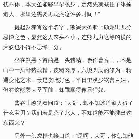
扰不休，本大圣能够早早脱身，定然先就截住了冰莲
道人，哪里还需要再耽搁这许多时间！”
提起罗赤霄这个名字，熊罴大圣脸上颇露出几分
忌惮之色，显然这人来头不小，连熊九力这等凶横的
大妖也不得不忌惮三分。
坐在熊罴下首的是一头猪精，唤作曹吞山，本是
山中一头野猪成精，皮糙肉厚，六境圆满的修为，精
通变化之术，最是贪吃好色，平日里没少祸害百姓，
但在这熊罴大圣面前，却乖顺得像只狸奴。
曹吞山憨笑着问道：“大哥，却不知冰莲道人得了
什么宝贝？我们若是杀了此人，不知道能不能搜出这
东西来？”
另外一头虎精也接口道：“是啊，大哥，你怎知他