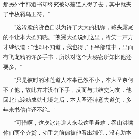
那另外半部道书却终究被冰莲道人得了去，其中就夹
了半枚霜鸟玉符。”
“这冷脸的货色自以为得了天大的机缘，藏头露尾
的不让本大圣知晓。”熊罴大圣说到这里，冷笑一声方
才继续道：“他却不知道，我也得了下半部道书，里面
有飞龙精的许多手书，所以对这个大秘密所知比他还
要多。”
“只是彼时的冰莲道人本事已然不小，本大圣奈何
不了他，故此方才没有下手，反而与其结交为友，他
回北荒渡劫成就七境之后，本大圣还特意去道贺，多
年来书信往还不绝。”
“可惜啊，这次冰莲道人来我这里避难，吞山洪啸
你们两个夯货，动手之前偏被他看出端倪，没有助本