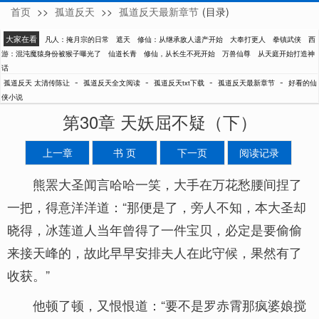
首页
>>
孤道反天
>>
孤道反天最新章节
(目录)
太清传陈让
大家在看
凡人：掩月宗的日常
遮天
修仙：从继承敌人遗产开始
大奉打更人
拳镇武侠
西
游：混沌魔猿身份被猴子曝光了
仙道长青
修仙，从长生不死开始
万兽仙尊
从天庭开始打造神
话
-
-
-
-
孤道反天 太清传陈让
孤道反天全文阅读
孤道反天txt下载
孤道反天最新章节
好看的仙
侠小说
第30章 天妖屈不疑（下）
上一章
书 页
下一页
阅读记录
熊罴大圣闻言哈哈一笑，大手在万花愁腰间捏了
一把，得意洋洋道：“那便是了，旁人不知，本大圣却
晓得，冰莲道人当年曾得了一件宝贝，必定是要偷偷
来接天峰的，故此早早安排夫人在此守候，果然有了
收获。”
他顿了顿，又恨恨道：“要不是罗赤霄那疯婆娘搅