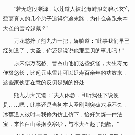
“若无这段渊源，冰莲道人被北海峙浪岛碧水玄宫
碧菡真人的几个弟子追得穷途末路，为什么会跑来本
大圣的雪岭躲藏？”
万花愁拧了熊九力一把，娇嗔道：“此事我们早已
经知道了，大圣，你还是说说他那宝贝的事儿吧！”
原来似万花愁、曹吞山他们这些妖怪，天生寿元
便极悠长，比起元冰雪莲可以延寿百余年的功效来，
这些家伙更在意的反倒是别的好处。
熊九力大笑道：“夫人休急，且听我往下说便
是……嗯，此事还是当初本大圣刚刚突破六境不久，
冰莲道人彼时与我修为仿上仿下，恰好为炼一件法
宝，来长白山采撷凌寒砂，与本大圣起了龃龉。”