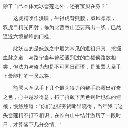
除了自己本体元冰雪莲之外，还有宝贝在身？”
这虎精唤作洪啸，生得虎背熊腰，威风凛凛，一
双虎目精光四射，修为比曹吞山还要高出一线，已然
逼近六境巅峰的门槛。
此妖走的是妖族之中最为常见的返祖归真、挖掘
血脉之道，与路宁当年曾经遇到过的白额侯路数相
类，但法力与修为却是不可同日而语，是熊罴大圣手
下最能打的一员战将。
熊罴大圣见手下几个最为得力的帮手都露出好奇
之色，心中越发得意，捋了捋颌下黑色钢针也似的短
须，慢悠悠道：“你们这些夯货哪里晓得，当年我与这
头雪莲精不打不相识，在长白山中结伴游历了一段时
日，才算落下几分交情。”