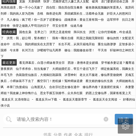
站内强推
龙族
天唐锦绣
快穿：尤物穿成万人嫌工具人女配
破局
农门婆婆的诰命之路
开
局系统崩溃，我一不小心无敌了
四合院：我在四合院当禽兽
被各路疯批觊觎的笨蛋美人
诡异药
剂师：我的病人皆为恐怖
含桃
御兽进化商
系统赋我长生，活着终会无敌
奸臣夫人的悠闲日
子
凡人修仙：疯了吧！你一百岁了还要修仙
战锤原体：黄金王座有我一份
边军悍卒
抗日之将
胆传奇
快穿之做路人甲苟活的日子
寻宝全世界
仙途凡修
经典收藏
国色生枭
玄界之门
洪荒之圣道煌煌
阵问长生
洪荒：让你代管截教，咋全成圣
了
洪荒：我，赵公明，誓杀燃灯！
我有一颗长生瞳
民国之我能无限转职
修仙勿扰！女配逆天
改命中
出羽山
我的师姐实在太厉害了
长生不死，从洞天福地开始
重生仙路渺渺
足智多谋小
国师
兮水寒
长河万古
汐曜相守仙凡两界
修仙：我能修改命理！
平天传
轩辕神功之神控天
下
最近更新
看见弹幕后，白莲小师妹卷哭全宗
西游：唐僧本是女娇娥
穿书被杀妻证道？魔尊追
妻夜夜哄
仙子求求你，别当鬼修了
大师姐摆烂后，带五个道侣飞升了
绑定捡漏系统，我薅女主
羊毛飞升
伪装隐世仙族后，大佬疯狂跪舔我
冰雪神剑
老太太不服老，修仙界里做烧烤
灵魂互
换后，小师妹装不下去了
搬空宗门！抢机缘！冤种师妹逆袭
蔡文姬的修仙长生路
大师姐她有点
飒
本掌门负债成仙
山海渡灵人
合欢宗社恐女修在逃中
修仙界内卷？直接摆烂发疯！
杀妻娶
师姐？我改嫁上神你悔什么
恶女手握五张婚书，众夫杀红眼
奶团上交修仙界，国家爸爸宠上天
-
-
-
-
孤道反天 太清传陈让
孤道反天txt下载
孤道反天最新章节
孤道反天全文阅读
好看的仙
侠小说
搜索

书库
分类
作者
全本
排行