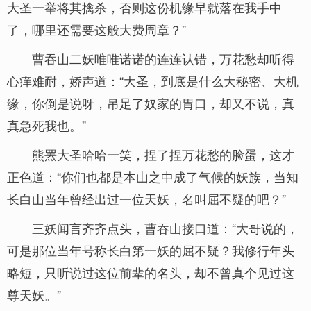
大圣一举将其擒杀，否则这份机缘早就落在我手中
了，哪里还需要这般大费周章？”
曹吞山二妖唯唯诺诺的连连认错，万花愁却听得
心痒难耐，娇声道：“大圣，到底是什么大秘密、大机
缘，你倒是说呀，吊足了奴家的胃口，却又不说，真
真急死我也。”
熊罴大圣哈哈一笑，捏了捏万花愁的脸蛋，这才
正色道：“你们也都是本山之中成了气候的妖族，当知
长白山当年曾经出过一位天妖，名叫屈不疑的吧？”
三妖闻言齐齐点头，曹吞山接口道：“大哥说的，
可是那位当年号称长白第一妖的屈不疑？我修行年头
略短，只听说过这位前辈的名头，却不曾真个见过这
尊天妖。”