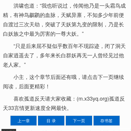
洪啸也道：“我也听说过，传闻他乃是一头霜鸟成
精，有神鸟鷫鹴的血脉，天赋异禀，不知多少年前便
自渡过三次天劫，突破了天妖第九变的限制，乃是长
白妖族之中最为厉害的一尊大妖。”
“只是后来屈不疑似乎数百年不现踪迹，闭了洞天
自家逍遥去了，多年来长白群妖再无一人曾经见过他
老人家。”
小主，这个章节后面还有哦，请点击下一页继续
阅读，后面更精彩！
喜欢孤道反天请大家收藏：(m.x33yq.org)孤道反
天33言情更新速度全网最快。
上一章
目 录
下一页
存书签