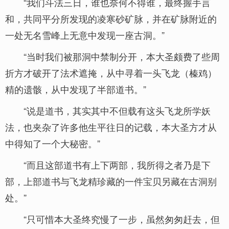
“我们斗法三日，谁也奈何不得谁，最终握手言
和，共同平分所发现的凌寒砂矿脉，并在矿脉附近的
一处无名雪峰上无意中发现一座古洞。”
“当时我们被那洞中禁制分开，本大圣颇费了些周
折方才破开了法术遮掩，从中寻着一头飞龙（榛鸡）
精的遗骸，从中发现了半部道书。”
“说是道书，其实其中不但载有这头飞龙所学妖
法，也夹杂了许多他生平往日的记载，本大圣方才从
中得知了一个大秘密。”
“而且这部道书有上下两部，我所得之者乃是下
部，上部道书与飞龙精珍藏的一件宝贝另藏在古洞别
处。”
“只可惜本大圣终究慢了一步，虽然匆匆赶去，但