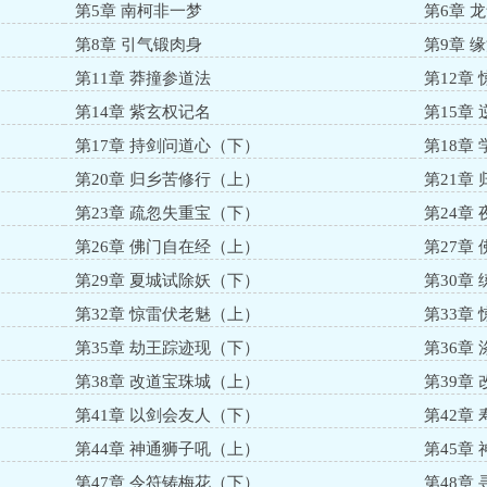
第5章 南柯非一梦
第6章 
第8章 引气锻肉身
第9章 
第11章 莽撞参道法
第12章
第14章 紫玄权记名
第15章
第17章 持剑问道心（下）
第18章
第20章 归乡苦修行（上）
第21章
第23章 疏忽失重宝（下）
第24章
第26章 佛门自在经（上）
第27章
第29章 夏城试除妖（下）
第30章
第32章 惊雷伏老魅（上）
第33章
第35章 劫王踪迹现（下）
第36章
第38章 改道宝珠城（上）
第39章
第41章 以剑会友人（下）
第42章
第44章 神通狮子吼（上）
第45章
第47章 令符铸梅花（下）
第48章