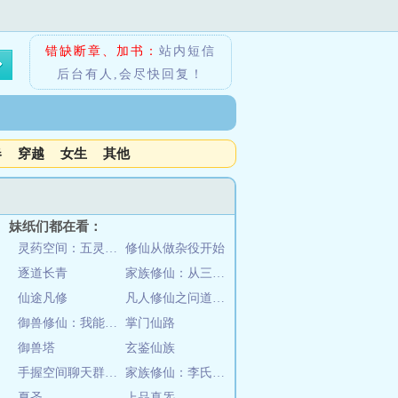
错缺断章、加书：
站内短信
后台有人,会尽快回复！
春
穿越
女生
其他
妹纸们都在看：
灵药空间：五灵根才是完美道基
修仙从做杂役开始
逐道长青
家族修仙：从三页金纸开始！
仙途凡修
凡人修仙之问道长生
御兽修仙：我能血脉返祖
掌门仙路
御兽塔
玄鉴仙族
手握空间聊天群，炮灰女配飞升了
家族修仙：李氏仙族
夏圣
上品真炁