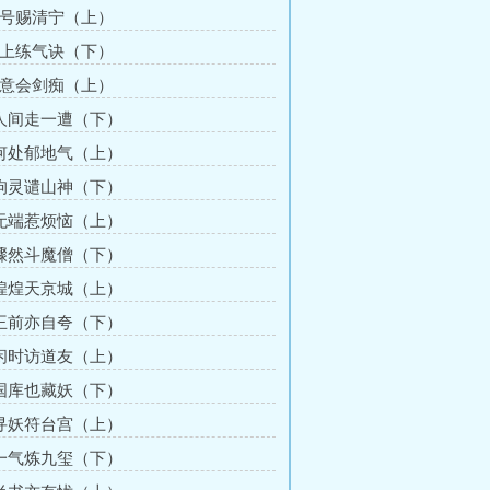
道号赐清宁（上）
太上练气诀（下）
无意会剑痴（上）
 人间走一遭（下）
 何处郁地气（上）
 拘灵谴山神（下）
 无端惹烦恼（上）
 骤然斗魔僧（下）
 煌煌天京城（上）
 王前亦自夸（下）
 闲时访道友（上）
 国库也藏妖（下）
 寻妖符台宫（上）
 一气炼九玺（下）