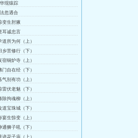
龙华现猿踪
缘法忽遇合
 惊变生肘腋
 逆耳诚忠言
 学道所为何（上）
 归乡苦修行（下）
 夜宿铜炉寺（上）
 佛门自在经（下）
 练气别有功（上）
 惊雷伏老魅（下）
 涤除拘魂柳（上）
 改道宝珠城（下）
 寿宴生惊变（上）
 神通狮子吼（下）
 寻迹花子庙（上）