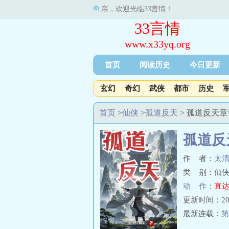
亲，欢迎光临33言情！
33言情
www.x33yq.org
首页
阅读历史
今日更新
玄幻
奇幻
武侠
都市
历史
首页
>
仙侠
>
孤道反天
> 孤道反天
孤道反
作 者：
太
类 别：仙侠
动 作：
直达
更新时间：2025-
最新连载：
第