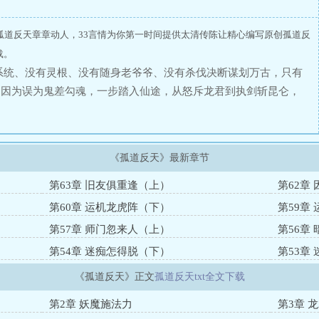
孤道反天章章动人，33言情为你第一时间提供太清传陈让精心编写原创孤道反
载。
系统、没有灵根、没有随身老爷爷、没有杀伐决断谋划万古，只有
，因为误为鬼差勾魂，一步踏入仙途，从怒斥龙君到执剑斩昆仑，
破仙神定数，用自身选择重塑天地规则，展现凡人逆袭，将身体炼成
书感兴趣或者嫌弃内容不够多的小伙伴，如果想要了解本书背景和
作品）
《孤道反天》最新章节
第63章 旧友俱重逢（上）
第62章
第60章 运机龙虎阵（下）
第59章
第57章 师门忽来人（上）
第56章
第54章 迷痴怎得脱（下）
第53章
《孤道反天》正文
孤道反天txt全文下载
第2章 妖魔施法力
第3章 