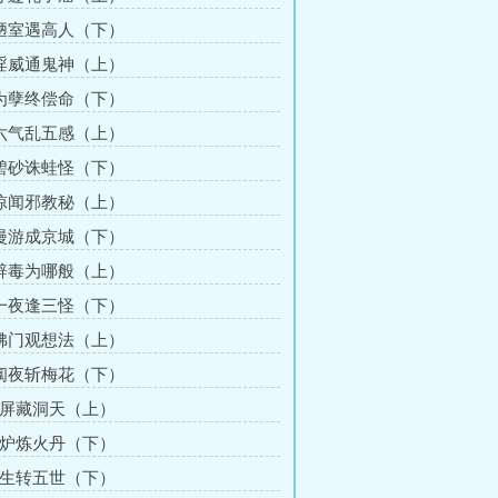
 陋室遇高人（下）
 淫威通鬼神（上）
 为孽终偿命（下）
 六气乱五感（上）
 碧砂诛蛙怪（下）
 惊闻邪教秘（上）
 漫游成京城（下）
 辟毒为哪般（上）
 一夜逢三怪（下）
 佛门观想法（上）
 阖夜斩梅花（下）
南屏藏洞天（上）
洪炉炼火丹（下）
三生转五世（下）