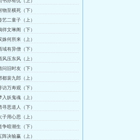
 尚书亦有忧（上）
 何物至横死（下）
 传艺二童子（上）
 徜徉文琳阁（下）
 双姝何所来（上）
 西域有异僧（下）
 西风压东风（上）
 借问旧时友（下）
 酆都裴九郎（上）
 寻访万寿观（下）
 梦入妖鬼魂（上）
 错寻恶道人（下）
 太子用心思（上）
 道争暗潮生（下）
 五阵决输赢（上）