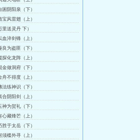
 自困阴阳泉（下）
 借宝风雷翅（上）
 万里送灵丹 下）
 以血淬剑锋（上）
 诬良为盗匪（下）
 窥探化龙阵（上）
 混金做洞府（下）
 金舟不得度（上）
 佛法练神识（下）
 离合阴阳剑（上）
 玉神为贺礼（下）
 有心藏锋芒（上）
 巧胜于太岳（下）
 何须槛外寻（上）