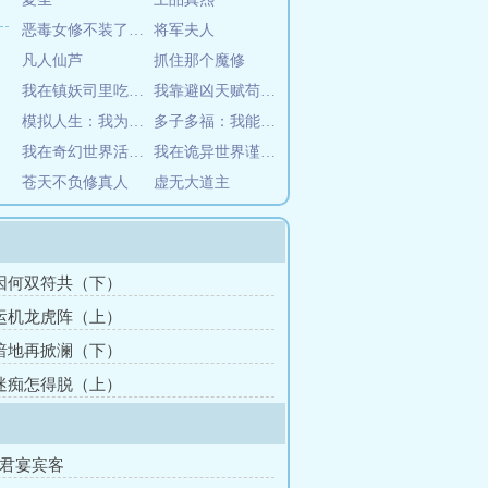
恶毒女修不装了，开局五个道侣
将军夫人
凡人仙芦
抓住那个魔修
我在镇妖司里吃妖怪
我靠避凶天赋苟道长生
模拟人生：我为众生开仙路
多子多福：我能看见特殊体质
我在奇幻世界活得很安逸
我在诡异世界谨慎修仙
苍天不负修真人
虚无大道主
 因何双符共（下）
 运机龙虎阵（上）
 暗地再掀澜（下）
 迷痴怎得脱（上）
龙君宴宾客