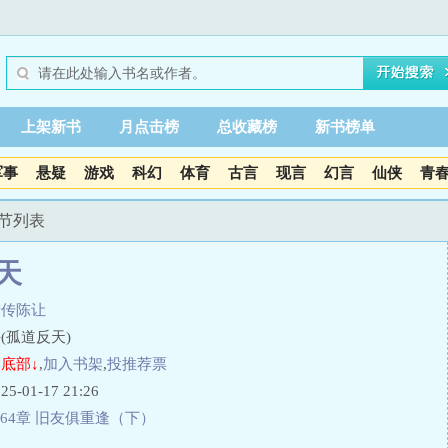
上架新书
月点击榜
总收藏榜
新书榜单
军事
悬疑
游戏
科幻
体育
古言
现言
幻言
仙侠
青
章节列表
天
清传陈让
(孤道反天)
底部↓
,
加入书架
,
投推荐票
01-17 21:26
64章 旧友俱重逢（下）