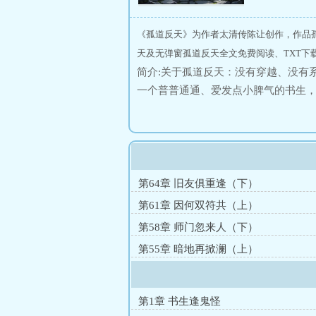
《孤道反天》为作者太清传陈让创作，作品
天及无弹窗孤道反天全文免费阅读、TXT下
简介:关于孤道反天：没有穿越、没有
一个普普通通、爱发点小脾气的书生
以“人道革新”对抗“天命永恒”，打
金刚琢，人道前行由我护佑！（对本
世界观，可以去看一看作者另外一本
第64章 旧友俱重逢（下）
第61章 因何双符共（上）
第58章 师门忽来人（下）
第55章 暗地再掀澜（上）
第1章 书生逢鬼怪