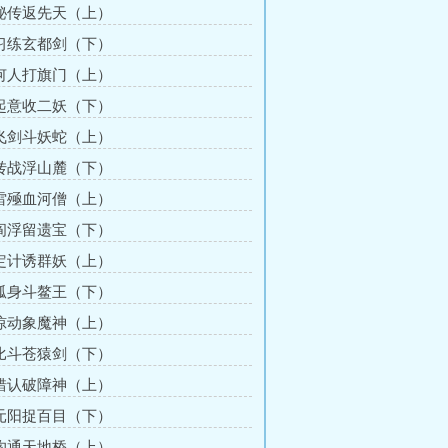
 秘传返先天（上）
 习练玄都剑（下）
 何人打旗门（上）
 起意收二妖（下）
 飞剑斗妖蛇（上）
 转战浮山麓（下）
 雷殛血河僧（上）
 阎浮留遗宝（下）
 定计诱群妖（上）
 孤身斗鳌王（下）
 惊动象魔神（上）
 比斗苍猿剑（下）
 错认破障神（上）
 元阳捉百目（下）
 沟通天地桥（上）