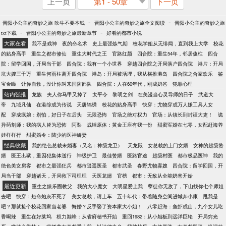
上一页
第1 - 50章
下一页
-
-
晋阳小公主的奇妙之旅 吹牛不要本钱
晋阳小公主的奇妙之旅全文阅读
晋阳小公主的奇妙之旅
-
-
txt下载
晋阳小公主的奇妙之旅最新章节
好看的都市小说
大家在看
我不是戏神
夜的命名术
史上最强炼气期
校花学姐从无绯闻，直到我上大学
校花
的贴身高手
重生之都市修仙
重生大时代之王
官路红颜
四合院：重生54年，邻居傻柱
四合
院：留学回国，开局当干部
四合院：我有一个小世界
穿越四合院之开局落户四合院
港片：开局
坑大嫂三千万
重生何雨柱离开四合院
港岛：开局被活埋，我从横推港岛
四合院之合家欢乐
鉴
宝金瞳
让你自救，没让你叫来国防部队
四合院：人在60年代，刚成奶爸
犯罪心理
站内强推
龙族
夫人你马甲又掉了
太平令
黎明之剑
在美漫当心灵导师的日子
武道大
帝
九域凡仙
在港综成为传说
天唐锦绣
校花的贴身高手
快穿：尤物穿成万人嫌工具人女
配
穿成疯娘：别怕，好日子在后头
无限恐怖
官场之绝对权力
官场：从镇长到封疆大吏！
诡
异药剂师：我的病人皆为恐怖
阿梨
战锤原体：黄金王座有我一份
甜蜜军婚在七零，女配赶海养
娃样样行
甜蜜婚令：陆少的医神娇妻
经典收藏
我的绝色总裁未婚妻（又名：神级龙卫）
天龙殿
女总裁的上门女婿
女神的超级赘
婿
医王出狱，重囚犯集体送行
神级护卫
最佳赘婿
医路官途
超级村医
都市极品医神
我的
绝色美女房客
都市之最强狂兵
都市逍遥医圣
都市武圣
春野尤物寡嫂
四合院：留学回国，开
局当干部
穿越诸天，开局救下司理理
天医龙婿
官榜
都市：无敌从全能奶爸开始
最近更新
重生之娱乐圈教父
我的大小魔女
大明星爱上我
孽徒你无敌了，下山找你七个师姐
去吧
快穿：短命炮灰不死了
美女总裁，请上车
五十年代：带着随身空间进城奔小康
甩我是
吧？那就捡个校花回家当老婆
悔婚？反手娶了资本家大小姐！
八零赶海：鱼虾成山，九个女儿吃
香喝辣
重生在好莱坞
权力巅峰：从省府秘书开始
重回1982：从小舢板到远洋巨轮
开局穷光