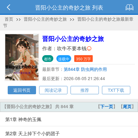
晋阳小公主的奇妙之旅 列表
首页
>>
晋阳小公主的奇妙之旅
>>
晋阳小公主的奇妙之旅最新章
节
晋阳小公主的奇妙之旅
作者：
吹牛不要本钱
都市
连载中
350 万字
最新章节：
第844章 防虫网的作用
最后更新：2026-08-05 21:26:44
返回书页
阅读记录
推荐
TXT下载
【晋阳小公主的奇妙之旅】 共 844 章
【
下一页
】 【
尾页
】
第1章 神奇的玉佩
第2章 天上掉下个小奶团子