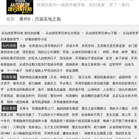
所酒后因为一场意外被开除，回到老家，开了一座钓
场。 可是随着时间的发展，钓场似乎发展歪了路线。
钓鱼佬们望着眼前气势恢宏的建筑，整个人都麻了 你
最新：
番外6：历届圣地之巅
管这会所叫钓场？ 富商们望着眼前的水池子，整个人
都绷不住了 你说好的安排我就是带我钓鱼？ 其他钓场
-
-
-
从仙侠世界归来 发狂的妖魔
从仙侠世界归来全文阅读
从仙侠世界归来txt下载
从仙侠世界
老板看着李凡拉着小推车又来了，整个人都emo了 你
-
归来最新章节
好看的都市小说
特么开钓场每次来我这进货？
站内强推
龙族
在美漫当心灵导师的日子
武道大帝
灵药空间：五灵根才是完美道基
农门婆
婆的诰命之路
清宫妾妃
我的公公叫康熙
官场：从镇长到封疆大吏！
种田，养猪，称帝
重生
何雨柱离开四合院
奸臣夫人的悠闲日子
混沌圣体，开局被仙子强迫双修
乱世：多子多福，开局
收留姐妹花
从成为企鹅大股东打造娱乐帝国
战锤原体：黄金王座有我一份
边军悍卒
仙途凡
修
十一个疯子
快穿之做路人甲苟活的日子
兽血沸腾
经典收藏
我的绝色总裁未婚妻（又名：神级龙卫）
医王出狱，重囚犯集体送行
超级村医
天
才高手
都市武圣
权力巅峰
龙都兵王
平步青云
开局学园默示录佳丽无数
最年轻的好莱坞大
亨
从零售业到制霸全球
港片：能看见忠诚值，我丝毫不慌
山涧闲农
人在香江：泥头车撞击咋
不算商战
最佳娱乐时代
四合院：重生54年，邻居傻柱
娱乐圈的边缘艺术家
从足坛走出的大明
星
我有一座恐怖屋
老司机进电影：开局速激惊呆米娅
最近更新
至尊令
双胞胎萝莉上门，她妈病娇女教授
重生之娱乐圈教父
我的大小魔女
大明
星爱上我
孽徒你无敌了，下山找你七个师姐去吧
快穿：短命炮灰不死了
美女总裁，请上车
五
十年代：带着随身空间进城奔小康
甩我是吧？那就捡个校花回家当老婆
悔婚？反手娶了资本家大
小姐！
八零赶海：鱼虾成山，九个女儿吃香喝辣
重生在好莱坞
权力巅峰：从省府秘书开始
重
回1982：从小舢板到远洋巨轮
开局穷光蛋，赚钱全靠挂！
病娇美女总裁爱上我
我的区长老