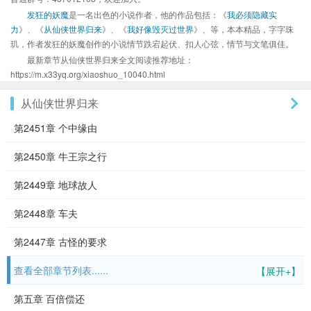
发狂的妖魔
是一名出色的小说作者，他的作品包括：《
我必须隐藏实
力
》、《
从仙侠世界归来
》、《
我好像毁灭过世界
》、等，本本精品，字字珠
玑，作者发狂的妖魔创作的小说情节跌宕起伏、扣人心弦，情节与文笔俱佳。
最新章节从仙侠世界归来全文阅读推荐地址：
https://m.x33yq.org/xiaoshuo_10040.html
从仙侠世界归来
第2451章 个中缘由
第2450章 牛王宗之行
第2449章 地球故人
第2448章 车夫
第2447章 古怪的要求
查看全部章节列表......
【展开+】
第五章 百倍偿还