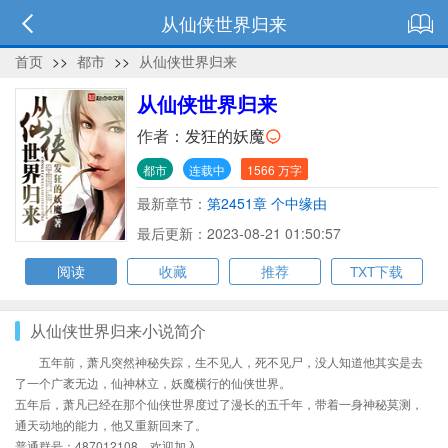
从仙侠世界归来
首页
>>
都市
>>
从仙侠世界归来
从仙侠世界归来
作者：
发狂的妖魔
都市
连载中
1566 万字
最新章节：
第2451章 个中缘由
最后更新：2023-08-21 01:50:57
阅读
收藏
推荐
TXT下载
从仙侠世界归来小说简介
五年前，萧凡突然神秘失踪，生不见人，死不见尸，没人知道他其实是去
了一个广袤无边，仙神林立，妖魔横行的仙侠世界。
五年后，萧凡已经在那个仙侠世界度过了漫长的五千年，带着一身神秘莫测，
通天动地的能力，他又重新回来了。
普通群号：487012108，欢迎加入。