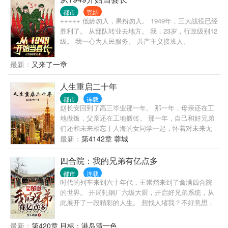
世界观众们的面前时，整个蓝星顿时沸腾一片。 鹰
都市
完结
酱：这个叫做大秦的国家科技竟然如此发达，12金人
+++++ 低龄勿入，果粉勿入。 1949年，三大战役已经
竟然是12尊强大的机甲。 毛熊：这些自称修士的家伙
胜利了。 从部队转业去地方。 我，23岁，行政级别12
太恐怖了，随手一击就堪比核弹爆炸。 霓虹：阿房宫
级。 我一心为人民服务。 共产主义接班人。
竟然是一座巨型飞船，万里长城竟然是一整套海陆空
防御系统。 泡菜：我们泡菜国一直都是大秦的属国，
最新：
又来了一章
我们都是秦人的后代。 龙国：我龙国愿意与大秦永世
交好。
人生重启二十年
都市
连载
赵长安回到了高三毕业那一年。 那一年，母亲还在工
地做饭，父亲还在工地搬砖。 那一年，自己和好兄弟
们还和未来相忘于人海的女同学一起，怀着对未来无
限的憧憬。 那一年，十八罗汉还在接活儿建网站。 东
最新：
第4142章 蓉城
哥还在卖刻录机。 小马哥还在卖股霸卡发家致富。 赵
长安举目四望， 在这个风口上。 就算是一只猪， 猪
四合院：我的兄弟有亿点多
生似乎也有着无限种可能。
都市
连载
时代的列车来到六十年代，王崇熠来到了禽满四合院
的世界。 开局轧钢厂六级大厨，开启好兄弟系统，从
此展开了一段精彩的人生。 想找人堵我？不好意思，
街溜子我兄弟！ 想报警抓我？不好意思，所长我兄
弟！ 想去街道办举报我？不好意思，街道办主任我兄
最新：
第420章 目标：港岛清一色