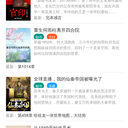
（新建书友群：257365841）谈了两年的女友最终嫁给
民：“滚，再来送你们吃花生米！” 何雨柱：“滚，你甚
他人，老实巴交的父亲突然被检察院带走，就在许国
至都不叫我一声何主任。” 许大茂：“滚，别打扰我学
华一筹莫展之时，等待他的又是一张停职通知……
习，我现在要考大学！”
最新：
完本感言
重生何雨柱离开四合院
都市
完结
穿越1952年。何大清跑路，小小年纪的何雨柱担负起
照顾妹妹何雨水的责任。得到了一个灵泉空间。看他
如何玩转情满四合院的世界。
最新：
第1014章
全球直播，我的仙秦帝国被曝光了
都市
连载
高考当天，秦天穿越到一片被迷雾包裹的荒凉异世
界，幸好他激活了帝国时代系统。 在系统的帮助下，
他招贤纳士，开疆拓土，建立万民来朝的大秦帝国。
十年之后黑龙旗插编大陆的每一寸土地。 可就在这个
时候，一支由蓝星各国联合组成的联合考察队乘船而
最新：
第458章 给祖龙一张世界地图，大结局
来，他才知道他所建立的大秦帝国竟然还在蓝星。 与
此同时当大秦的境况通过联合考察队的镜头呈现在全
从1949开始当县长