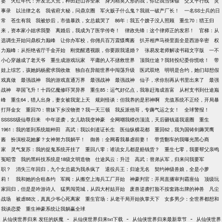
婆
火红年代：开发北大荒，种田赶山养全家
身为精英人形的我，你让我当保镖
交叉平行线
灵
事录
以法律之名
我省府大秘，问鼎京圈
军火贩子什么鬼？我就一破产厂长！
一名SS士兵的日
常
苍生有我
我被炒后，市值暴跌，女总裁哭了
86年：我五个嫂子没人照顾
重生70：猎王归
来，资本家小姐求我娶
离婚后，我成为了医学传奇！
律政先锋：这个律师正的发邪！
官梯：从
选调生开始问鼎权力巅峰
让你办军校，你佣兵百万震慑鹰酱
扒开相声马褂里面全是西游辛密
权
力巅峰：从拒绝省厅千金开始
刚觉醒透视眼，你要跟我退婚？
张易发老师解读书籍文字版
一不
小心穿越成了老天爷
重生成游戏玩家
平庸的人不拯救世界
顶我仕途？我转投纪委你慌啥！
带
娃上综艺，孩她妈杨蜜求我收敛
独自在异能世界中闯荡升级
医武双绝
明明是合约，她们却想假
戏真做
最强战神
我的游戏直通万界
最强战神
最强战神
仙子，求你别再从书里出来了
最强
战神
举国飞升！十四亿魔修吓哭异界
重生85：运气好亿点，我靠赶海成首富
从村支书到仕途巅
峰
重生64，猎人出身，妻女被我宠上天
规则怪谈：但我养的是邪神啊
充值系统不正经，开局暴
打拜金女
重回70：替妹下乡没物资？我一天三顿
我反派他哥，专薅气运之女！
全球警报！
SSSSS级仙尊归来
中年逆袭，女儿助我变神豪
全网嘲我模仿顶流，天后砸钱逼我退圈
重生
1961：我的签到系统能种田
高武：我以剑道证长生
医仙纵横花都
重回62，我为国铸剑薅哭鹰
酱
扮演校花她爹？女神努力我躺平！
御兽：全网看我暴虐前妻！
带货翻车的我曝光黑心商
家
灵气复苏：我的捉鬼系统开挂了
重回八零：谁说女儿都是赔钱货？
重生七零，我要帮父亲鸣
冤昭雪
我的黑科技系统是18级文明造物
仕途风云：升迁
高武：替弟从军，归来问我要军
职？
消失三年回归，九个女总裁为我杀疯了
退役兵王：归途无名
契约神级兽娘，全是小萝
莉！
我和她的合租条约
军阀：从搬空上海兵工厂开始
神豪判官：开局直播审判霸座仙
顶级玩
家回归，但是是吟游诗人
猛男闯莞城，从四大村姑开始
废兽逆袭打脸不按套路出牌的神兽
凡尘
战场
被虐88次，真真少爷心死离家
重生官场：从老干局开始执掌天下
女多男少：全世界都想和
我谈恋爱
重生神豪系统让我躺赢全球
-
-
-
从仙侠世界归来 发狂的妖魔
从仙侠世界归来txt下载
从仙侠世界归来最新章节
从仙侠世界