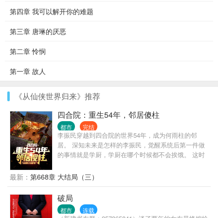
第四章 我可以解开你的难题
第三章 唐琳的厌恶
第二章 怜悯
第一章 故人
《从仙侠世界归来》推荐
四合院：重生54年，邻居傻柱
都市
完结
李振民穿越到四合院的世界54年，成为何雨柱的邻
居。 深知未来是怎样的李振民，觉醒系统后第一件做
的事情就是学厨，学厨在哪个时候都不会挨饿。 这时
候的何雨柱还是个小憨憨，有事没事跟在李振民屁股
后面叫哥。 许大茂也没未来的那么坏，缠着李振民要
最新：
第668章 大结局（三）
做徒弟。 二大爷的大儿子刘光齐也还在大院，上高
中，对李振民那是一个崇拜。 李振民一路高升，进
破局
厂，食堂主任，后勤主任，副厂长.... 易中海在贾东旭
都市
连载
死后转移养老索取对象？ 秦淮茹想吸血？ 李振