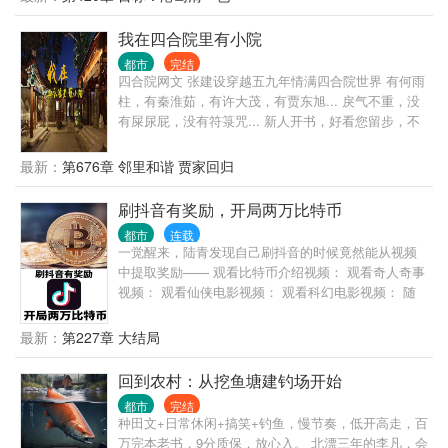
弟！ 王崇熠一杯小酒，一口美食，没事逗逗小娇妻。
但事情总是来在他。 既然如此，那就别怪我不客气！
我在四合院里有小院
在这个风起云涌的时代，王崇熠带着一众兄弟，笑看
都市
完结
风云起。 蓦然回首，王崇熠成为了搅弄风云的人！
四合院网文 张建设穿越五九年情满四合院世界 有何雨
柱，有秦淮茹，有许大茂，有贾东旭... 戾气不重，没
有屎尿屁，没有符箓咒... 新人开书，好看您留步，不
好您别骂 我瞎写，您瞎看，谢谢！
最新：
第676章 邻里和谐 贾家回归
刷抖音有奖励，开局两万比特币
都市
连载
一觉醒来，陆青发现自己刷抖音的时候竟然能从视频
中提取奖励—— 观看比特币介绍视频： 观看奇人奇事
视频： 观看仙侠电影视频： 观看科幻电影视频： 随
着提取的奖励越来越多，陆青发现自己的能力越来越
强，财富越来越多，地位越来越高，就连桃花，也越
最新：
第227章 大结局
来越旺……
回到农村：从挖鱼塘建钓场开始
都市
完结
种田文+日常休闲+搞笑+钓鱼，慢节奏，低开高走，百
万完本老书，9分质保，放心入。 北漂三年的李凡，会