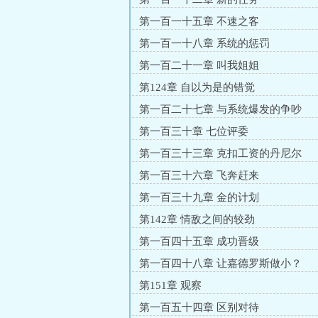
第一百一十五章 不速之客
第一百一十八章 系统的惩罚
第一百二十一章 叫我姐姐
第124章 自以为是的错觉
第一百二十七章 与系统爆发的争吵
第一百三十章 七位评委
第一百三十三章 克扣工资的丹尼尔
第一百三十六章 飞奔赶来
第一百三十九章 金的计划
第142章 情敌之间的较劲
第一百四十五章 成功晋级
第一百四十八章 让嘉德罗斯做小？
第151章 观察
第一百五十四章 区别对待