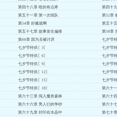
第四十八章 咬的有点疼
第四十九
第五十一章 第一次组队
第52章
第54章 好尴尬啊
第五十五
第五十七章 故事发生偏移
第58章
第60章 因为丑被讨厌
七夕节特
七夕节特供〖3〗
七夕节特
七夕节特供〖6〗
七夕节特
七夕节特供〖9〗
七夕节特
七夕节特供〖12〗
七夕节特
七夕节特供〖15〗
七夕节特
七夕节特供〖18〗
第六十一
第六十三章 闯入魔兽森林
第六十四
第六十六章 男人们的争吵
第六十七
第六十九章 封印在水晶中
第七十章