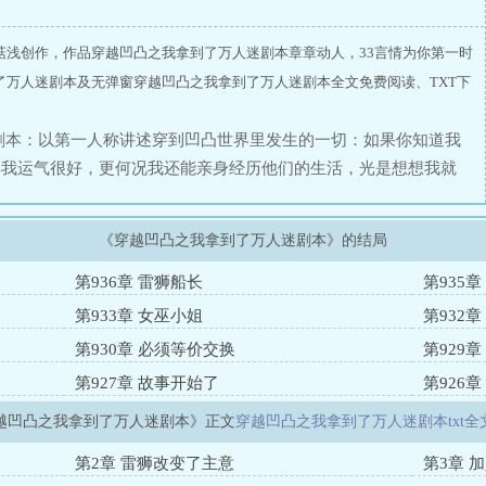
菇浅创作，作品穿越凹凸之我拿到了万人迷剧本章章动人，33言情为你第一时
了万人迷剧本及无弹窗穿越凹凸之我拿到了万人迷剧本全文免费阅读、TXT下
剧本：以第一人称讲述穿到凹凸世界里发生的一切：如果你知道我
得我运气很好，更何况我还能亲身经历他们的生活，光是想想我就
《穿越凹凸之我拿到了万人迷剧本》的结局
第936章 雷狮船长
第935
第933章 女巫小姐
第932
第930章 必须等价交换
第929章
第927章 故事开始了
第926
越凹凸之我拿到了万人迷剧本》正文
穿越凹凸之我拿到了万人迷剧本txt全
第2章 雷狮改变了主意
第3章 