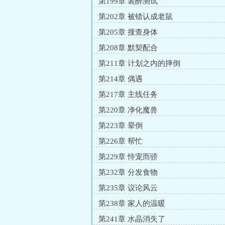
第199章 装醉测试
第202章 被错认成老鼠
第205章 搜查身体
第208章 默契配合
第211章 计划之内的摔倒
第214章 偶遇
第217章 主线任务
第220章 净化魔兽
第223章 晕倒
第226章 帮忙
第229章 恃宠而骄
第232章 分发食物
第235章 议论风云
第238章 家人的温暖
第241章 水晶消失了