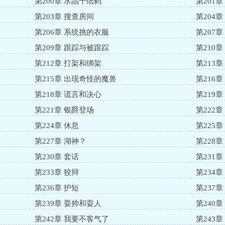
第200章 水晶千纸鹤
第201
第203章 搜查房间
第204
第206章 系统挑的衣服
第207
第209章 跟踪与被跟踪
第210
第212章 打架和绑架
第213
第215章 出现奇怪的魔兽
第216
第218章 谎言和决心
第219
第221章 银爵登场
第222章
第224章 休息
第225章
第227章 湖神？
第228
第230章 套话
第231章
第233章 狡辩
第234
第236章 护短
第237章
第239章 耍帅和耍人
第240
第242章 我要不客气了
第243