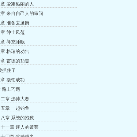
章 爱凑热闹的人
章 来自自己人的审问
章 准备去逛街
章 绅士风范
章 补充睡眠
章 格瑞的劝告
章 雷德的劝告
 被抓住了
章 撬锁成功
 路上巧遇
二章 选帅大赛
五章 一起钓鱼
八章 系统的抱歉
十一章 迷人的饭菜
十四章 奖励减半