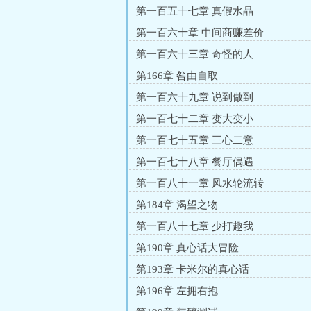
第一百五十七章 真假水晶
第一百六十章 中间商赚差价
第一百六十三章 奇怪的人
第166章 咎由自取
第一百六十九章 说到做到
第一百七十二章 变大变小
第一百七十五章 三心二意
第一百七十八章 餐厅偶遇
第一百八十一章 风水轮流转
第184章 渴望之物
第一百八十七章 少打趣我
第190章 真心话大冒险
第193章 卡米尔的真心话
第196章 左拥右抱