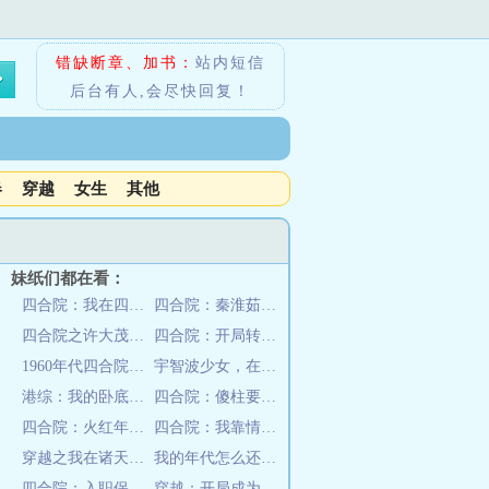
错缺断章、加书：
站内短信
后台有人,会尽快回复！
春
穿越
女生
其他
妹纸们都在看：
四合院：我在四合院当禽兽
四合院：秦淮茹赖上我
四合院之许大茂也有春天
四合院：开局转业，幸运签到系统
1960年代四合院种田
宇智波少女，在木叶点燃团宠大战
港综：我的卧底遍布香江
四合院：傻柱要甜妻也要大国崛起
四合院：火红年代享受生活
四合院：我靠情报系统走上巅峰
穿越之我在诸天欠下的情债
我的年代怎么还有四合院
四合院：入职保卫处，诛杀众禽兽
穿越：开局成为美杜莎童养夫