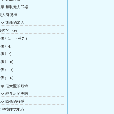
章 领取元力武器
 傻人有傻福
章 凯莉的加入
 失控的巨石
供〖1〗（番外）
供〖4〗
供〖7〗
供〖10〗
供〖13〗
供〖16〗
章 鬼天盟的邀请
章 战斗后的美味
章 降低的好感
 寻找睡觉地点