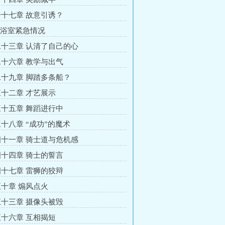
十七章 故意引诱？
章 浴室紧急情况
十三章 认清了自己的心
十六章 教学与出气
十九章 脚踏多条船？
十二章 才艺展示
十五章 舞蹈进行中
十八章 “成功”的魔术
十一章 骑士道与危机感
十四章 骑士的誓言
十七章 雷狮的狡辩
十章 煽风点火
十三章 摄像头被毁
十六章 互相揭短