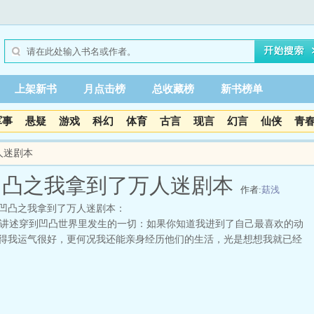
上架新书
月点击榜
总收藏榜
新书榜单
军事
悬疑
游戏
科幻
体育
古言
现言
幻言
仙侠
青
人迷剧本
凹凸之我拿到了万人迷剧本
作者:
菇浅
凹凸之我拿到了万人迷剧本：
述穿到凹凸世界里发生的一切：如果你知道我进到了自己最喜欢的动
得我运气很好，更何况我还能亲身经历他们的生活，光是想想我就已经