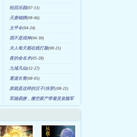
(06-04)
轮回乐园
(07-11)
天唐锦绣
(08-06)
太平令
(04-24)
我不是戏神
(04-30)
夫人每天都在线打脸
(08-21)
夜的命名术
(05-28)
九域凡仙
(12-27)
逐道长青
(08-05)
朕就是这样的汉子[快穿]
(08-21)
军婚易撩，搬空家产带着灵泉随军
(09-10)