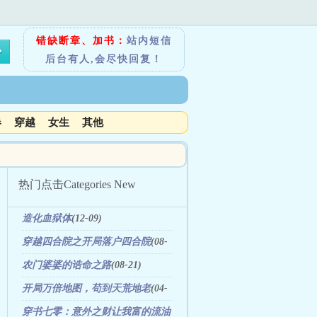
错缺断章、加书：
站内短信
后台有人,会尽快回复！
春
穿越
女生
其他
热门点击
Categories New
造化血狱体
(12-09)
穿越四合院之开局落户四合院
(08-
05)
农门婆婆的诰命之路
(08-21)
开局万倍地图，苟到天荒地老
(04-
05)
穿书七零：意外之财让我富的流油