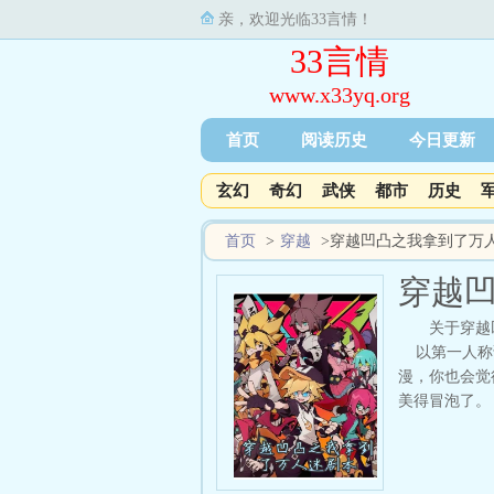
亲，欢迎光临33言情！
33言情
www.x33yq.org
首页
阅读历史
今日更新
玄幻
奇幻
武侠
都市
历史
首页
>
穿越
>
穿越凹凸之我拿到了万
穿越
关于穿越
以第一人称讲
漫，你也会觉
美得冒泡了。