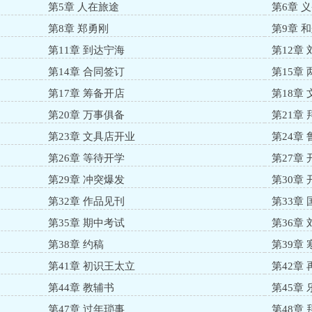
第5章 人在旅途
第6章 
第8章 郑勇刚
第9章 
第11章 到达宁海
第12章
第14章 合同签订
第15章
第17章 筹备开店
第18章
第20章 万事俱备
第21章
第23章 文具店开业
第24章
第26章 等待开学
第27章
第29章 冲突爆发
第30章
第32章 作品见刊
第33章
第35章 期中考试
第36章
第38章 约稿
第39章
第41章 初识王太立
第42章
第44章 教辅书
第45章
第47章 过年琐事
第48章