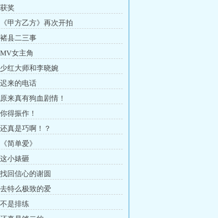
 获奖
章 《甲方乙方》再次开拍
章 褚县二三事
 MV女主角
章 少红大师和李晓婉
章 迟来的电话
章 原来真有狗血剧情！
章 你得振作！
章 还真是巧啊！？
章 《简单爱》
章 这小婊砸
章 找回信心的谢圆
章 去特么极致的爱
章 不是排练