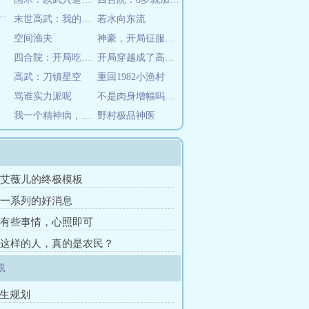
末世高武：我的箭术可诛神斩仙
若水向东流
空间渔夫
神豪，开局征服极品女神
四合院：开局吃出一亩三分地
开局穿越成了高启强他弟
高武：刀镇星空
重回1982小渔村
骂谁实力派呢
不是肉身增幅吗，你怎么成盘古了
我一个精神病，不怕鬼很合理吧
野村极品神医
章 艾薇儿的终极模板
章 一系列的好消息
章 有些事情，心照即可
章 这样的人，真的是农民？
载
人生规划