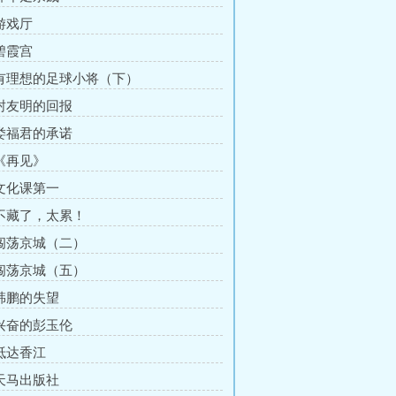
 游戏厅
 碧霞宫
 有理想的足球小将（下）
 封友明的回报
 娄福君的承诺
 《再见》
 文化课第一
 不藏了，太累！
 闯荡京城（二）
 闯荡京城（五）
 韩鹏的失望
 兴奋的彭玉伦
 抵达香江
 天马出版社