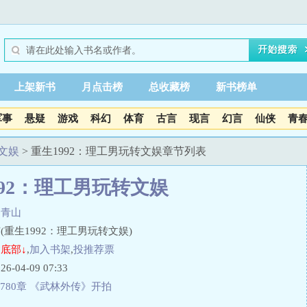
上架新书
月点击榜
总收藏榜
新书榜单
军事
悬疑
游戏
科幻
体育
古言
现言
幻言
仙侠
青
转文娱
> 重生1992：理工男玩转文娱章节列表
992：理工男玩转文娱
秀青山
(重生1992：理工男玩转文娱)
底部↓
,
加入书架
,
投推荐票
04-09 07:33
780章 《武林外传》开拍