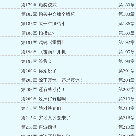
第179章 颁奖仪式
第180章
第182章 购买中文版全版权
第183
第185章 大一生涯结束
第186
第188章 拍摄MV
第189章
第191章 试镜《雷雨》
第192
第194章 《雷雨》开机
第195
第197章 签售会
第198
第200章 你别说了！
第201
第203章 除了震惊，还是震惊！
第204
第206章 还有些期待！
第207
第209章 这床好舒服啊
第210
第212章 绝对铁姐们
第213
第215章 穷瑶真的要来了
第216
第218章 再游西湖
第219