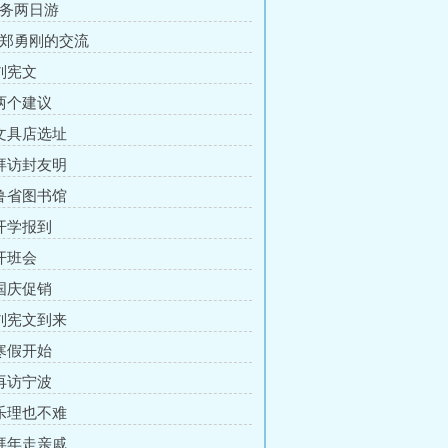
义务两日游
和郑勇刚的交流
 刘宪文
 两个建议
 文具店选址
 拜访封友明
 鲁省图书馆
 开学报到
 开班会
 国庆促销
 刘宪文到来
 寒假开始
 再访宁波
 乐理也不难
 拜年走亲戚