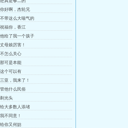
章 还真是够二的
章 你好啊，杰轮兄
章 不带这么大喘气的
章 祝福你，香江
章 他给了我一个孩子
章 丈母娘厉害！
章 不怎么关心
章 那可是本能
章 这个可以有
章 三亚，我来了！
章 管他什么民俗
 剃光头
章 给大多数人添堵
章 我不同意！
章 给你又何妨