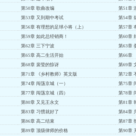
第50章 歌曲改编
第51章
第53章 又到期中考试
第54章
第56章 有理想的足球小将（上）
第57章
第59章 如此总经销商！
第60章
第62章 三下宁波
第63章
第65章 高二生活开始
第66章
第68章 裴莹的惊讶
第69章
第71章 《乡村教师》英文版
第72章
第74章 闯荡京城（一）
第75章
第77章 闯荡京城（四）
第78章
第80章 又见王永文
第81章
第83章 习惯就好了
第84章
第86章 高二结束
第87章
第89章 顶级律师的价格
第90章