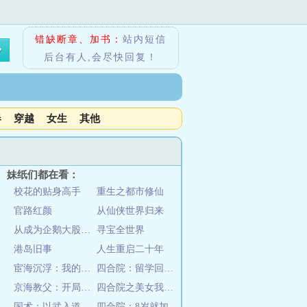
错缺断章、加书：
站内短信
后台有人,会尽快回复！
春
穿越
女生
其他
妹纸们都在看：
校花的贴身高手
重生之都市修仙
官路红颜
从仙侠世界归来
从成为企鹅大股东打造娱乐帝国
寻宝全世界
港岛旧事
人生重启二十年
宦海沉浮：我的绝色女上司
四合院：留学回国，开局当干部
京海教父：开局杀掉安欣
四合院之美女我来了
国术：以武入道，我独踏碎凌霄！
四合院：8岁就加入国家调查部