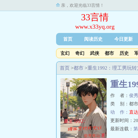
亲，欢迎光临33言情！
33言情
www.x33yq.org
首页
阅读历史
今日更新
玄幻
奇幻
武侠
都市
历史
首页
>
都市
>
重生1992：理工男玩
重生1
作 者：
俊
类 别：都市
动 作：
直达
更新时间：2026-
最新连载：
第