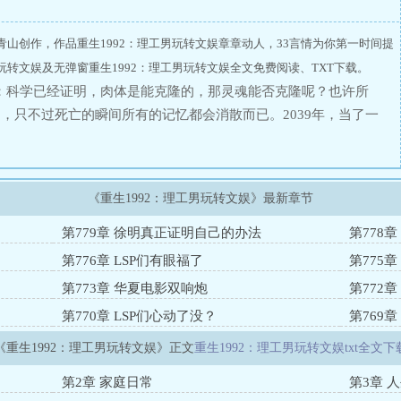
青山创作，作品重生1992：理工男玩转文娱章章动人，33言情为你第一时间提
玩转文娱及无弹窗重生1992：理工男玩转文娱全文免费阅读、TXT下载。
文娱：科学已经证明，肉体是能克隆的，那灵魂能否克隆呢？也许所
，只不过死亡的瞬间所有的记忆都会消散而已。2039年，当了一
的因病去世了，一睁眼时没变成一个刚出生的婴儿，却带着没有消
结束的那天。徐明该怎么实现自己既想过得舒服，又要过得潇洒的生
《重生1992：理工男玩转文娱》最新章节
第779章 徐明真正证明自己的办法
第778
第776章 LSP们有眼福了
第775
第773章 华夏电影双响炮
第772
第770章 LSP们心动了没？
第769
《重生1992：理工男玩转文娱》正文
重生1992：理工男玩转文娱txt全文下
第2章 家庭日常
第3章 