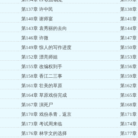
第137章 许中民
第138
第140章 谢师宴
第141
第143章 袁秀丽的去向
第144
第146章 许微
第147
第149章 惊人的写作进度
第150
第152章 漂亮师姐
第153章
第155章 改编权到手
第156
第158章 香江二三事
第159
第161章 壮美的草原
第162
第164章 草原戏份完成
第165
第167章 演死尸
第168
第170章 戏份杀青，返京
第171
第173章 考试周来临
第174
第176章 林学文的选择
第177