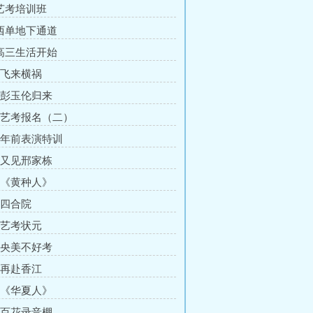
 艺考培训班
 西单地下通道
 高三生活开始
章 飞来横祸
章 彭玉伦归来
章 艺考报名（二）
章 年前表演特训
章 又见邢家栋
章 《黄种人》
 四合院
章 艺考状元
章 央美不好考
章 再赴香江
章 《华夏人》
章 百花录音棚