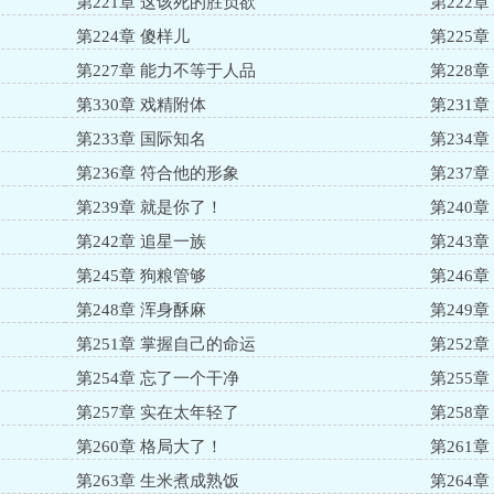
第221章 这该死的胜负欲
第222
第224章 傻样儿
第225
第227章 能力不等于人品
第228
第330章 戏精附体
第231
第233章 国际知名
第234
第236章 符合他的形象
第237
第239章 就是你了！
第240
第242章 追星一族
第243
第245章 狗粮管够
第246
第248章 浑身酥麻
第249
第251章 掌握自己的命运
第252
第254章 忘了一个干净
第255章
第257章 实在太年轻了
第258
第260章 格局大了！
第261
第263章 生米煮成熟饭
第264