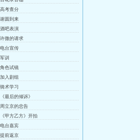
章 高考查分
章 谢圆到来
章 酒吧表演
章 许微的请求
章 电台宣传
 军训
章 角色试镜
章 加入剧组
章 骑术学习
章 《最后的倾诉》
章 周立京的忠告
章 《甲方乙方》开拍
章 电台嘉宾
章 提前返京