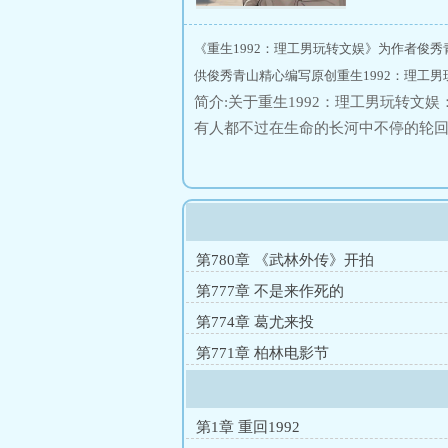
《重生1992：理工男玩转文娱》为作者俊秀
供俊秀青山精心编写原创重生1992：理工男
简介:关于重生1992：理工男玩转
有人都不过在生命的长河中不停的轮回
辈子社畜的徐明在退休一周年后成功
散的记忆回到了1992年自己中考刚
活呢？
第780章 《武林外传》开拍
第777章 不是来作死的
第774章 葛尤来投
第771章 柏林电影节
第1章 重回1992