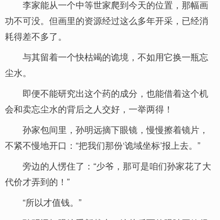
李家能从一个中等世家爬到今天的位置，那幅画
功不可没。但画里的资源经过这么多年开采，已经消
耗得差不多了。
与其留着一个快枯竭的诡境，不如用它换一瓶忘
尘水。
即便不能研究出这个药的成分，也能借着这个机
会和卖忘尘水的背后之人交好，一举两得！
孙家包间里，孙明远摘下眼镜，慢慢擦着镜片，
不紧不慢地开口：“把我们那份‘诡域坐标’报上去。”
旁边的人愣住了：“少爷，那可是咱们孙家花了大
代价才弄到的！”
“所以才值钱。”