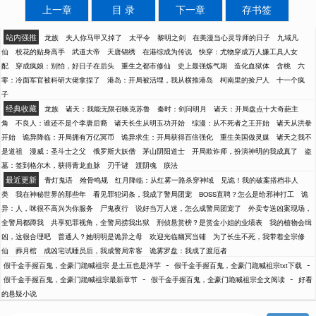
上一章
目 录
下一章
存书签
站内强推
龙族
夫人你马甲又掉了
太平令
黎明之剑
在美漫当心灵导师的日子
九域凡
仙
校花的贴身高手
武道大帝
天唐锦绣
在港综成为传说
快穿：尤物穿成万人嫌工具人女
配
穿成疯娘：别怕，好日子在后头
重生之都市修仙
史上最强炼气期
造化血狱体
含桃
六
零：冷面军官被科研大佬拿捏了
港岛：开局被活埋，我从横推港岛
柯南里的捡尸人
十一个疯
子
经典收藏
龙族
诸天：我能无限召唤克苏鲁
秦时：剑问明月
诸天：开局盘点十大奇葩主
角
不良人：谁还不是个李唐后裔
诸天长生从明玉功开始
综漫：从不死者之王开始
诸天从洪拳
开始
诡异降临：开局拥有万亿冥币
诡异求生：开局获得百倍强化
重生美国做灵媒
诸天之我不
是道祖
漫威：圣斗士之父
俄罗斯大妖僧
茅山阴阳道士
开局欺诈师，扮演神明的我成真了
盗
墓：签到格尔木，获得青龙血脉
刃千谜
渡阴魂
朕法
最近更新
青灯鬼语
殓骨鸣规
红月降临：从红雾一路杀穿神域
见诡！我的破案搭档非人
类
我在神秘世界的那些年
看见罪犯词条，我成了警局团宠
BOSS直聘？怎么是给邪神打工
诡
异：人，咪很不高兴为你服务
尸鬼夜行
说好当万人迷，怎么成警局团宠了
外卖专送凶案现场，
全警局都蹲我
共享犯罪视角，全警局捞我出狱
刑侦悬赏榜？是赏金小姐的业绩表
我的植物会缉
凶，这很合理吧
普通人？她明明是诡异之母
欢迎光临幽冥当铺
为了长生不死，我带着全宗修
仙
葬月棺
成凶宅试睡员后，我成警局常客
诡雾罗盘：我成了渡厄者
-
-
假千金手握百鬼，全豪门跪喊祖宗 是土豆也是洋芋
假千金手握百鬼，全豪门跪喊祖宗txt下载
-
-
假千金手握百鬼，全豪门跪喊祖宗最新章节
假千金手握百鬼，全豪门跪喊祖宗全文阅读
好看
的悬疑小说