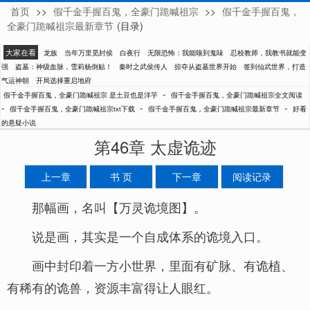
首页
>>
假千金手握百鬼，全豪门跪喊祖宗
>>
假千金手握百鬼，
是土豆也是洋芋
全豪门跪喊祖宗最新章节
(目录)
大家在看
龙族
当年万里觅封侯
白夜行
无限恐怖：我能嗅到鬼味
忍校教师，我教书就能变
强
盗墓：神级血脉，雪莉杨倒贴！
秦时之武侯传人
掠夺从盗墓世界开始
签到仙武世界，打造
气运神朝
开局选择重启地府
-
假千金手握百鬼，全豪门跪喊祖宗 是土豆也是洋芋
假千金手握百鬼，全豪门跪喊祖宗全文阅读
-
-
-
假千金手握百鬼，全豪门跪喊祖宗txt下载
假千金手握百鬼，全豪门跪喊祖宗最新章节
好看
的悬疑小说
第46章 太虚诡迹
上一章
书 页
下一章
阅读记录
那幅画，名叫【万灵诡境图】。
说是画，其实是一个自成体系的诡境入口。
画中封印着一方小世界，里面有矿脉、有诡植、
有稀有的诡兽，资源丰富得让人眼红。