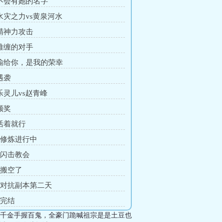
 不会有她的名字
 水灾之力vs黄泉河水
 精神力攻击
 难缠的对手
 输给你，是我的荣幸
遇袭
 乐灵儿vs赵青峰
颁奖
 活着就行
章 修炼进行中
章 闪击教会
 搬空了
章 对抗副本第二天
 完结
千金手握百鬼，全豪门跪喊祖宗是是土豆也