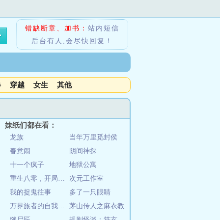
错缺断章、加书：
站内短信
后台有人,会尽快回复！
春
穿越
女生
其他
妹纸们都在看：
龙族
当年万里觅封侯
春意闹
阴间神探
十一个疯子
地狱公寓
重生八零，开局破了刑侦一号案
次元工作室
我的捉鬼往事
多了一只眼睛
万界旅者的自我修养
茅山传人之麻衣教
缝尸匠
规则怪谈：符玄也想在怪谈里推演