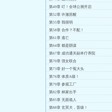
第49章 叮！全球公测开启
第52章 许澈苏醒
第55章 我很弱
第58章 合作？不配！
第61章 逃亡
第64章 都是阴谋
第67章 成功通关副本疗养院
第70章 强女联合
第73章 好一个冤大头
第76章 体质A级！
第79章 参观工厂
第82章 林家出手
第85章 无面诡人
第88章 玄冥犬，晋级！