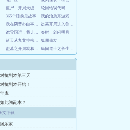
僵尸：开局天级神宠，九叔惊呆了
轮回错误代码
365个睡前鬼故事
我的治愈系游戏
我在阴曹办白事，鬼客户全疯了
盗墓开局进入鲁王宫
诡异国运，我走你们怎么哭了
秦时：剑问明月
诸天从九龙拉棺开始
狐朋仙友
盗墓之开局就和霍秀秀相亲
民间道士之长生有道
章 对抗副本第三天
章 对抗副本开始！
 宝库
章 如此闯副本？
全文下载
重回乐家