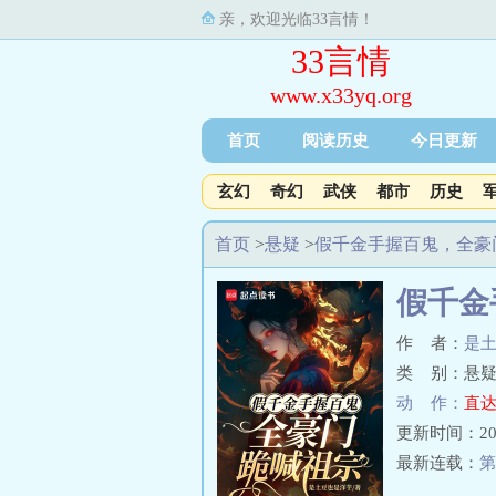
亲，欢迎光临33言情！
33言情
www.x33yq.org
首页
阅读历史
今日更新
玄幻
奇幻
武侠
都市
历史
首页
>
悬疑
>
假千金手握百鬼，全豪
假千金
作 者：
是
类 别：悬疑
动 作：
直达
更新时间：2026-
最新连载：
第