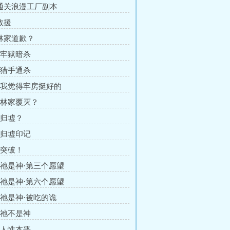
 通关浪漫工厂副本
救援
 林家道歉？
章 牢狱暗杀
章 猎手通杀
章 我觉得牢房挺好的
章 林家覆灭？
 归墟？
章 归墟印记
 突破！
章 祂是神·第三个愿望
章 祂是神·第六个愿望
章 祂是神·被吃的诡
章 祂不是神
章 人性本恶