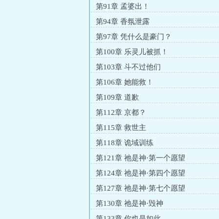
第91章 孟婆出！
第94章 香氛泄露
第97章 凭什么是豪门？
第100章 乐灵儿被抓！
第103章 斗不过他们
第106章 她能救！
第109章 道歉
第112章 京都？
第115章 救世主
第118章 诡域训练
第121章 祂是神·第一个愿望
第124章 祂是神·第四个愿望
第127章 祂是神·第七个愿望
第130章 祂是神·毁神
第133章 你也是如此