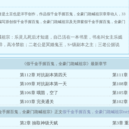
者是土豆也是洋芋创作，作品假千金手握百鬼，全豪门跪喊祖宗章章动人，33
编写原创假千金手握百鬼，全豪门跪喊祖宗及无弹窗假千金手握百鬼，全豪门
喊祖宗：乐灵儿死后才知道，自己活在一本书里，书名叫女主乐嫣
异，高冷禁欲；二老公是冥婚鬼王，S+级副本之主；三老公据说
而她则是书里最惨的对照组反派，真千金炮灰。所以她拼死拼活打
场券，只能被几人杀死在副本之中，连个收尸的人都没有。然后她
《假千金手握百鬼，全豪门跪喊祖宗》最新章节
清奇的诡见愁。别人恐惧，她兴奋；别人解密，她直接掀桌；别人
的鬼。乌鸦先生送来“厚礼”，她反手把诅咒喂给百鬼屋加餐。绿
第112章 对抗副本第四天
第111
心意”连本带利塞回对方副本。乐灵儿：我只想安静地生活……百
第109章 对抗副本第一天
第108
）：不，你不想！求求你别再找刺激了！#今天鬼屋主人又作了
第106章 哦豁，空了
第105章
TSD#
第103章 完美通关
第102
金手握百鬼，全豪门跪喊祖宗》正文
假千金手握百鬼，全豪门跪喊祖宗txt
第2章 抽取神级天赋
第3章 