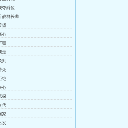
 褫夺爵位
 舌战群长辈
看望
痛心
下毒
掳走
谈判
替死
拒绝
决心
试探
交代
回家
出发