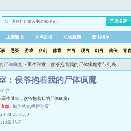
上架新书
月点击榜
总收藏榜
新书榜单
军事
悬疑
游戏
科幻
体育
古言
现言
幻言
仙侠
青
的尸体疯魔
> 重生继室：侯爷抱着我的尸体疯魔章节列表
室：侯爷抱着我的尸体疯魔
夏伊宁
(重生继室：侯爷抱着我的尸体疯魔)
底部↓
,
加入书架
,
投推荐票
08-21 01:50
110章 结局