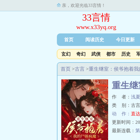
亲，欢迎光临33言情！
33言情
www.x33yq.org
首页
阅读历史
今日更新
玄幻
奇幻
武侠
都市
历史
首页
>
古言
>
重生继室：侯爷抱着我
重生继
作 者：
浅
类 别：古言
动 作：
直达
更新时间：2023-
最新连载：
第