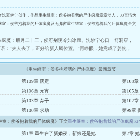
者浅夏伊宁创作，作品重生继室：侯爷抱着我的尸体疯魔章章动人，33言情为
继室：侯爷抱着我的尸体疯魔及无弹窗重生继室：侯爷抱着我的尸体疯魔全文
体疯魔：腊月二十三，侯府别院冷如冰窟。沈妙宁心口一箭洞穿，
语：“夫人去了，正好给新人腾位置。”再睁眼，她竟成了姜婉，
，男人薄唇冷启，只留一句警告：“后山别院，不准踏足半
收敛锋芒，只为揪出幕后真凶。可查着查着，事情彻底偏离正轨
《重生继室：侯爷抱着我的尸体疯魔》最新章节
暮到天明，寸步不离；后山禁地，他用千年寒玉冰封着一具女尸，
一幅秘不示人画像，女子容貌与她七分神似；而那具尸身心口的箭
第109章 落定
第108章
是谁狠心取她性命？侯爷疯魔守护的，究竟是尸身还是她的魂？这
第106章 元宵
第105章
面，查清爱恨背后的惊天秘辛！
第103章 弃子
第102章
第100章 求助
第99章 
继室：侯爷抱着我的尸体疯魔》正文
重生继室：侯爷抱着我的尸体疯魔txt
第1章 重生在了新婚夜，新娘还是她
第2章 