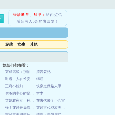
错缺断章、加书：
站内短信
后台有人,会尽快回复！
春
穿越
女生
其他
妹纸们都在看：
穿成疯娘：别怕，好日子在后头
清宫妾妃
谢邀，人在长安，正准备造反
继后
王府小媳妇
快穿之做路人甲苟活的日子
侯爷的掌心娇是朵黑心莲
掌术
穿越农家女，种田分家斗极品
在古代做个小县官
强！穿越开局流放，女配自带空间
穿越古代成农夫小鲜肉特种兵想哭
穿越三天即流放，大佬被迫造反了
清穿：贵妃摆烂后长命百岁了