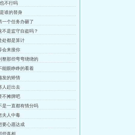
我也不行吗
谁是谁的替身
 第一个任务办砸了
 这不是监守自盗吗？
 处处都是算计
 等会来接你
 别整那些弯弯绕绕的
 不能眼睁睁的看着
 越发的矫情
 将人赶出去
 要不摊牌吧
 不是一直都有情分吗
 老夫人中毒
 想要心愿达成
 那些真相