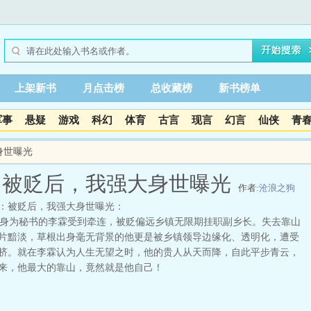
上架新书
月点击榜
总收藏榜
新书榜单
军事
悬疑
游戏
科幻
体育
古言
现言
幻言
仙侠
青
身世曝光
：被贬后，我强大身世曝光
作者:
沧浪之狗
：被贬后，我强大身世曝光：
为秘书的李霖受到牵连，被贬偏远乡镇无限期挂职副乡长。失去靠山
片黯淡，草根出身毫无背景的他更是被乡镇领导边缘化、透明化，遭受
挤。就在李霖认为人生无望之时，他的贵人从天而降，自此平步青云，
来，他最大的靠山，竟然就是他自己！