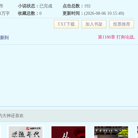
市
小说状态：
已完成
点击总数：
192
31万字
收藏总数：
0
更新时间：
(2026-08-06 10:15:49)
TXT下载
加入书架
投票推荐
第1186章 打舆论战。
新到
的大神还喜欢