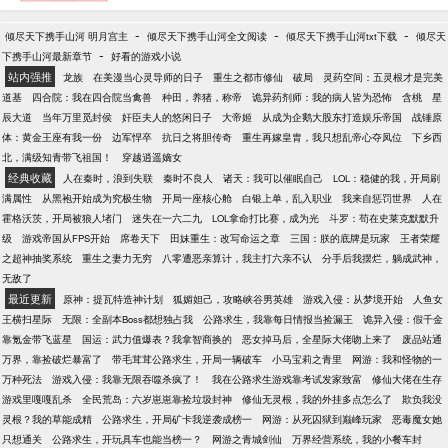
称作“大仙儿”的她有个秘密——她有多个人格，并且可
以随意切换控制。守着秘密的徐繁繁老老实实的当着
-
-
-
倾尽天下携手山河 明月宫主
倾尽天下携手山河全文阅读
倾尽天下携手山河txt下载
倾尽天
百姓的好国师。直到有一天，她穿成了绯闻缠身，名
-
下携手山河最新章节
好看的游戏小说
气爆烂的花瓶影后，然后——然后万万没想到，她的
站内强推
龙族
在美漫当心灵导师的日子
重生之都市修仙
破局
灵药空间：五灵根才是完美
多人格派上了用场！不管是出演霸道女皇还是白莲公
道基
四合院：我在四合院当禽兽
种田，养猪，称帝
诡异药剂师：我的病人皆为恐怖
含桃
星
主，简直信手拈来啊！#女主是国民老公系列# #影后
辰大道
当年万里觅封侯
奸臣夫人的悠闲日子
大帝姬
从成为企鹅大股东打造娱乐帝国
战锤原
每天再精分# #影后掰弯了很多人#想红不是本意，我
体：黄金王座有我一份
边军悍卒
抗日之将胆传奇
重生再嫁皇胄，我只想乱帝心夺凤位
下乡西
就想静静做个美女子_(:з」∠)_暴力与精分并存的霸道
北，满级知青带飞祖国！
穿越逍遥嫡女
总裁女主甜甜，苏苏苏，爽爽爽。【女配是晋江写
经典收藏
人在秦时，浪到失联
秦时不良人
诸天：我可以催眠自己
LOL：稳健的我，开局刷
手，女主出演了女配所编的戏。】谢绝扒榜，每天晚
满属性
从黑袍开始成为究极生物
开局一座核心舱
白银上单，乱入职业
我来自惩罚世界
人在
上八点更新。[新文]专栏求包养→→，手机也可以包养
霍格沃茨，开局被狼人堵门
迷失在一六二九
LOL拿命打比赛，成为光
斗罗：苟在史莱克默默升
哦~2群群号：390758113，欢迎来勾搭妹子O(∩_∩)本
级
游戏帝国从FPS开始
席卷天下
田妹重生：改写命运之章
三国：朕的底牌是玩家
王者荣耀
文将在周二，五月十号入V，到时万字更。新会第一时
之超神抽奖系统
重生之妻力无穷
八零遭恶亲算计，我主打六亲不认
分手后我摆烂，躺成武神，
间在这里通知。本文参加了【我和晋江有个约会】征
无敌了
文活动，参赛期内票数是”霸王票”+”营养液”的票数，一
最近更新
原神：提瓦特造神计划
狐媚妲己，攻略峡谷男英雄
游戏入侵：从梦境开始
人鱼女
瓶营养液=四票，营养液是不要钱的果小伙伴们有营养
王横扫星际
无限：全副本Boss都想独占我
公路求生，我靠每日情报当捡漏王
诡异入侵：假千金
液的话请戳下面的↓↓[灌溉营养液]↓↓么么哒~~
靠氪金带飞蓝星
国运：武力值爆表？我拿智商换的
恶女掉马后，全星际大佬吻上来了
废品站通
万界，靠捡破烂暴富了
带毛茸茸公路求生，开局一辆破车
小马宝莉之青里
网游：我和怪物的一
万种死法
游戏入侵：我靠无限吞噬杀疯了！
我在公路求生游戏靠考试发家致富
修仙大佬在生存
游戏里嘎嘎乱杀
全民荒岛：六岁崽崽靠捡垃圾封神
修仙无灵根，我的外挂多点怎么了
欺负我没
灵根？我的草能成精
公路求生，开局矿卡我逆袭成榜一
网游：从死囚狱到巅峰玩家
恶毒魔女她
只想通关
公路求生，开玩具车也能当榜一？
网游之青城剑仙
万界经营系统，我的小餐车封