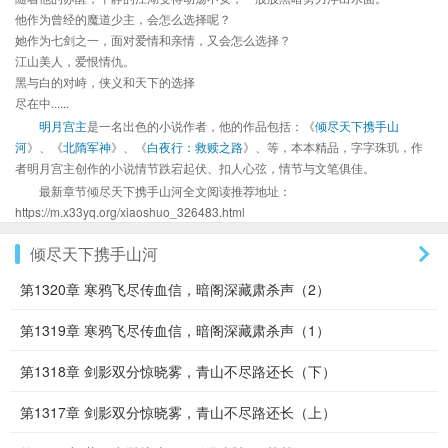
他作为曾经的魔道少主，会怎么选择呢？
她作为七剑之一，面对爱情和亲情，又会怎么选择？
江山美人，爱恨情仇。
黑与白的对峙，侠义和天下的选择
尽在中......
明月宫主
是一名出色的小说作者，他的作品包括：《
倾尽天下携手山
河
》、《
北隋军神
》、《
白夜行：救赎之路
》、等，本本精品，字字珠玑，作
者明月宫主创作的小说情节跌宕起伏、扣人心弦，情节与文笔俱佳。
最新章节倾尽天下携手山河全文阅读推荐地址：
https://m.x33yq.org/xiaoshuo_326483.html
倾尽天下携手山河
第1320章 寒鸦飞尽传血信，暗阁深藏肃杀声（2）
第1319章 寒鸦飞尽传血信，暗阁深藏肃杀声（1）
第1318章 剑影双分惊晓雾，青山不尽路还长（下）
第1317章 剑影双分惊晓雾，青山不尽路还长（上）