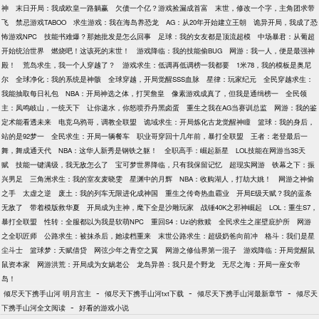
神
末日开局：我成欧皇一路躺赢
欠债一个亿？游戏捡漏成首富
末世，修改一个字，主角团求带
飞
禁忌游戏TABOO
求生游戏：我在海岛养恐龙
AG：从20年开始建立王朝
诡异开局，我成了恐
怖游戏NPC
技能书难爆？那她批发是怎么回事
足球：我的女友都是顶流超模
中场暴君：从葡超
开始统治世界
燃烧吧！这该死的末世！
游戏降临：我的技能偷BUG
网游：我一人，便是最强神
殿！
荒岛求生，我一个人穿越了？
游戏求生：低调再低调榜一我都要
1米78，我的模板是奥尼
尔
全球净化：我的系统是神骸
全球穿越，开局觉醒SSS血脉
星律：玩家纪元
全民穿越求生：
我能抽取每日礼包
NBA：开局神选之体，打哭詹皇
像素游戏成真了，但我是通缉榜一
全民领
主：凤鸣岐山，一统天下
让你递水，你怒喷乔丹黑卤蛋
重生之我在AG当赛训总监
网游：我的鉴
定术能看透未来
电竞乌鸦哥，调教全联盟
诡域求生：开局炼化古龙觉醒神瞳
篮球：我的身后，
站的是92梦一
全民求生：开局一辆餐车
职业哥穿回十几年前，暴打全联盟
王者：老登最后一
舞，舞成通天代
NBA：这华人新秀是钢铁之躯！
全职高手：崛起新星
LOL技能在网游当3S天
赋
技能一键满级，我无敌怎么了
宝可梦世界降临，只有我保留记忆
超现实网游
铁幕之下：振
兴男足
三角洲求生：我的室友麦晓雯
星渊中的月辉
NBA：收购湖人，打劫大姚！
网游之神偷
之手
太虚之逆
废土：我的列车无限进化成神国
重生之传奇热血霸业
开局E级天赋？我的蓝条
无敌了
带着模版救华夏
开局成为主神，麾下全是沙雕玩家
战锤40K之邪神崛起
LOL：重生S7，
暴打全联盟
性转：全服都以为我是软萌NPC
重回S4：Uzi的救赎
全民求生之崖壁庇护所
网游
之全职匠师
公路求生：被抹杀后，她读档重来
末世公路求生：超级奶爸向前冲
格斗：我们是星
尘斗士
篮球梦：天赋借贷
网弦少年之青空之翼
网游之修仙界第一混子
游戏降临：开局觉醒鼠
鼠资本家
网游洪荒：开局成为女娲老公
龙岛异兽：我只是个野龙
无尽之海：开局一座女帝
岛！
-
-
-
倾尽天下携手山河 明月宫主
倾尽天下携手山河txt下载
倾尽天下携手山河最新章节
倾尽天
-
下携手山河全文阅读
好看的游戏小说