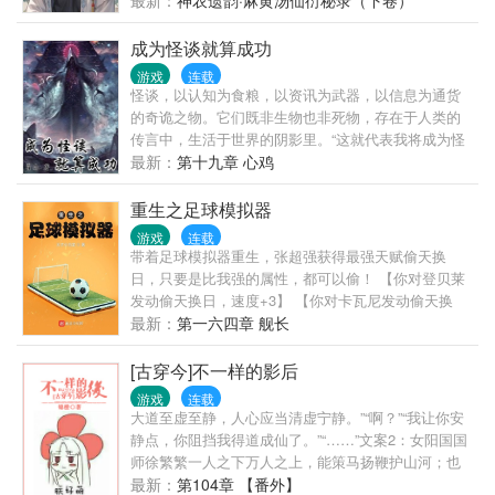
最新：
神农遗韵·麻黄汤仙衍秘录（下卷）
成为怪谈就算成功
游戏
连载
怪谈，以认知为食粮，以资讯为武器，以信息为通货
的奇诡之物。它们既非生物也非死物，存在于人类的
传言中，生活于世界的阴影里。“这就代表我将成为怪
谈？”在远古时代，它们被视作神灵崇拜，依信仰而强
最新：
第十九章 心鸡
大。“那我就是神灵！”在近古时代，它们被视作妖魔畏
惧...
重生之足球模拟器
游戏
连载
带着足球模拟器重生，张超强获得最强天赋偷天换
日，只要是比我强的属性，都可以偷！ 【你对登贝莱
发动偷天换日，速度+3】 【你对卡瓦尼发动偷天换
日，强壮+1】 【你对伊布发动偷天换日，伤病抗性
最新：
第一六四章 舰长
+2】 …… 看来这次是想不成功都困难了。
[古穿今]不一样的影后
游戏
连载
大道至虚至静，人心应当清虚宁静。”“啊？”“我让你安
静点，你阻挡我得道成仙了。”“……”文案2：女阳国国
师徐繁繁一人之下万人之上，能策马扬鞭护山河；也
能求签祈福占天下。可整日被百姓叫做“相公”、被女皇
最新：
第104章 【番外】