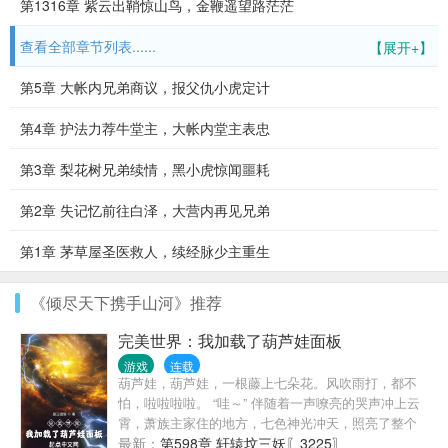
第1316章 紫云出鞘惊山鸟，金鞭遥望路茫茫
查看全部章节列表......
【展开+】
第5章 大帐内兄弟商议，报父仇小虎定计
第4章 护法力荐牛堂主，大帐内堂主表忠
第3章 梨花树兄弟续情，黑小虎惊闻噩耗
第2章 失记忆前往白泽，大营内再见兄弟
第1章 茅草屋圣医救人，续经脉少主重生
《倾尽天下携手山河》推荐
完美世界：我加载了葫芦娃面板
游戏
连载
葫芦娃，葫芦娃，一根藤上七朵花。风吹雨打，都不
怕，啦啦啦啦。 “哇～” 伴随着一声嘹亮的哭声冲上云
霄，萧族主家住的地方，七色神光冲天，照亮了整个
山谷，刺目绚烂的神光中似乎有什么东西苍翠欲滴，
最新：
第598章 轩辕坟三妖〖3225〗