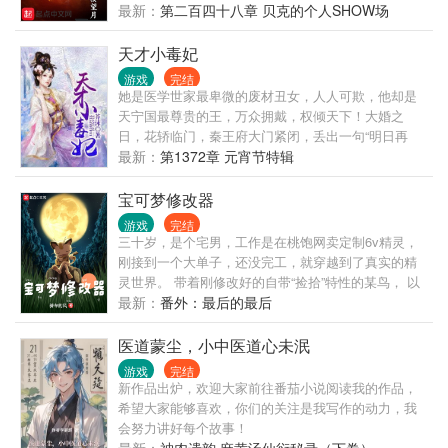
的对手？不不不，我才没那么傻呢！我要成为他的队
最新：
第二百四十八章 贝克的个人SHOW场
背您去...”
友！一定！ 姆巴佩：他就是我的偶像！ ...... 贝克：我
要成为绿茵场的帝王！ .............. 书友群：
天才小毒妃
485200753，200章存稿打底，请大家放心收藏！谢
游戏
完结
谢！
她是医学世家最卑微的废材丑女，人人可欺，他却是
天宁国最尊贵的王，万众拥戴，权倾天下！大婚之
日，花轿临门，秦王府大门紧闭，丢出一句“明日再
来”。她孤身一人，踩着自尊一步一步踏入王府大
最新：
第1372章 元宵节特辑
门…… 殊不知：废材丑女实为貌美天才毒医！ 新婚夜
救刺客，她治完伤又保证：“大哥，你赶紧走吧，我不
宝可梦修改器
会揭发你的。” 谁知刺客却道：“洞房花烛夜，你要本
游戏
完结
王去哪里？
三十岁，是个宅男，工作是在桃饱网卖定制6v精灵，
刚接到一个大单子，还没完工，就穿越到了真实的精
灵世界。 带着刚修改好的自带“捡拾”特性的某鸟， 以
及某个能改闪光、改特性、改种族值个体值的金手
最新：
番外：最后的最后
指。 只是，谁能告诉他为什么金手指只有一半啊
喂？！ 而且，傻鸟你快把嘴里的盖欧卡给放下！ 看着
医道蒙尘，小中医道心未泯
把盖欧卡叼回家的古月鸟，胡杨顿时整个人都不好
游戏
完结
了。 —— 本书又名：从零开始的宝可梦世界生涯。
新作品出炉，欢迎大家前往番茄小说阅读我的作品，
希望大家能够喜欢，你们的关注是我写作的动力，我
会努力讲好每个故事！