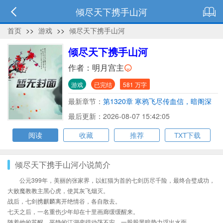
倾尽天下携手山河
首页
>>
游戏
>>
倾尽天下携手山河
倾尽天下携手山河
作者：
明月宫主
游戏
已完结
581 万字
最新章节：
第1320章 寒鸦飞尽传血信，暗阁深
藏肃杀声（2）
最后更新：2026-08-07 15:42:05
阅读
收藏
推荐
TXT下载
倾尽天下携手山河小说简介
公元399年，美丽的张家界，以虹猫为首的七剑历尽千险，最终合璧成功，
大败魔教教主黑心虎，使其灰飞烟灭。
战后，七剑携麒麟离开绝情谷，各自散去。
七天之后，一名重伤少年却在十里画廊缓缓醒来。
随着他的苏醒，平静的江湖变得动荡不安，一股股黑暗势力浮出水面。