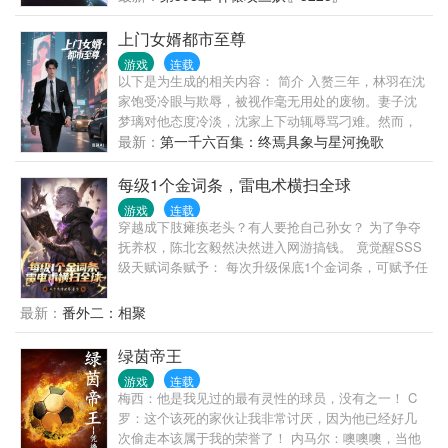
蜿蜒盘旋，凹凸有致，隐隐约约，还有一座七彩葫芦
山。 我曾骑过荒天帝。 我曾指点过补天阁祭灵老葫芦
上门女婿都市至尊
藤。 我曾开创山海经食谱大全。 我曾与小天角蚁比
游戏
连载
矮，赢了。 我曾与黄金巨人族比高，赢了。 我曾抽过
以下是为生成的相关内容： 简介 入赘三年，林羽在沈
安澜，锤过俞陀，炼仙壶中撒过尿。 他背对众生，独
家饱受冷眼与欺辱，被视作毫无用处的废物。妻子沈
钓万古，独自坐于帝棺之上镇压不详与深渊之下大恐
梦璃对他态度冷淡，沈家上下动辄辱骂刁难。然而，
怖……不为成仙，只为在岁月长河中钓你归来。
无人知晓林羽实则是隐世古族的传人，身负绝世医术
最新：
第一千六百集：终焉具象与星河挽歌
与高深武技。 一场突如其来的危机，让林羽不得不展
露实力。他凭借神奇医术妙手回春，救治重症患者；
每级1个金词条，雷电术横扫全球
以强悍武技震慑宵小，化解重重危机。在都市的风云
游戏
连载
变幻中，林羽一步步揭开自己的身世之谜，同时也让
穿越成下肢瘫痪老头？有人要抢自己孙女？ 为了争夺
那些曾经轻视他的人刮目相看。且看这位上门女婿如
抚养权，陈北玄毅然决然进入网游搞钱。 竟觉醒SSS
何逆风翻盘，登顶都市至尊之位，书写属于自己的传
级天赋词条赋予： 每次升级保底1个金词条，可赋予任
奇！ 宣传语 1.?曾经的窝囊赘婿，今朝的都市主宰！
何！ += += += 各种金色词条应有尽有。 璀璨级词
且看，林羽如何打破偏见，铸就传奇！ 2.?赘婿逆袭，
条：伤害转化为真实伤害。 璀璨级词条：抽取自身能
最新：
番外二：相聚
风云乍起！带你领略从尘埃到巅峰的热血征程！
力反哺现实。 璀璨级词条：窃取BOSS专长。 璀璨级
词条：击杀野怪提供基础生命值。 ...... 凭借一手毁天
绿茵帝王
灭地雷电术，陈北玄横扫全球，踏上巅峰。 别人还在
游戏
连载
新手村，他已经杀穿20级隐藏副本。 随着游戏逐渐降
梅西：他是我见过的最有灵性的球员，没有之一！ C
临现实，陈北玄重新站起，万界震惊！ 魔神：“小小女
罗：这个该死的家伙让我非常讨厌，因为他已经好几
娃，竟敢到此！” 小鹿：“我爷爷是陈北玄！” 魔
次偷走本该属于我的荣誉了！ 内马尔：噢噢噢，当他
神：“......哎呦，真是大水冲了龙王庙，您想去哪，我