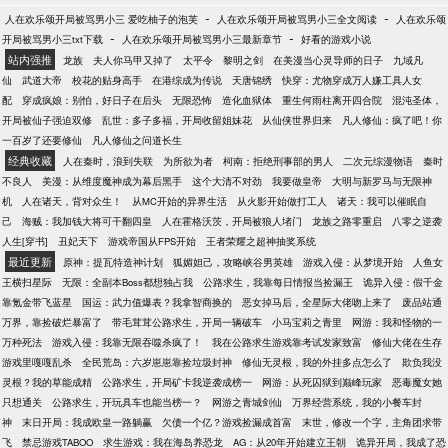
他平静的生活， 余孽、凶犯、鬼魅迪特，让他永不得
-
-
人在欢乐颂开局被骂男小三 爱吃柚子的泡芙
人在欢乐颂开局被骂男小三全文阅读
人在欢乐颂
安宁， 既然如此，那就用铁拳打出一个宁静的天！
-
-
开局被骂男小三txt下载
人在欢乐颂开局被骂男小三最新章节
好看的游戏小说
（戾气不重，四合院里剧情不多，多女主。）
站内强推
龙族
夫人你马甲又掉了
太平令
黎明之剑
在美漫当心灵导师的日子
九域凡
仙
武道大帝
校花的贴身高手
在港综成为传说
天唐锦绣
快穿：尤物穿成万人嫌工具人女
配
穿成疯娘：别怕，好日子在后头
无限恐怖
造化血狱体
重生何雨柱离开四合院
混沌圣体，
开局被仙子强迫双修
乱世：多子多福，开局收留姐妹花
从仙侠世界归来
凡人修仙：疯了吧！你
一百岁了还要修仙
凡人修仙之问道长生
经典收藏
人在秦时，浪到失联
为所欲为者
柯南：拒绝刑事部的男人
二次元综漫物语
秦时
不良人
美漫：从维度魔神成为幕后黑手
这个大清不对劲
我要做皇帝
大明与新罗马与无限神
机
人在诸天，背对众生！
从MC开始的异界生活
从火影开始做打工人
诸天：我可以催眠自
己
海贼：我加钱大将可干翻四皇
人在霍格沃茨，开局被狼人堵门
龙族之路零重启
八零之逆袭
人生[穿书]
丑妃天下
游戏帝国从FPS开始
王者荣耀之超神抽奖系统
最近更新
原神：提瓦特造神计划
狐媚妲己，攻略峡谷男英雄
游戏入侵：从梦境开始
人鱼女
王横扫星际
无限：全副本Boss都想独占我
公路求生，我靠每日情报当捡漏王
诡异入侵：假千金
靠氪金带飞蓝星
国运：武力值爆表？我拿智商换的
恶女掉马后，全星际大佬吻上来了
废品站通
万界，靠捡破烂暴富了
带毛茸茸公路求生，开局一辆破车
小马宝莉之青里
网游：我和怪物的一
万种死法
游戏入侵：我靠无限吞噬杀疯了！
我在公路求生游戏靠考试发家致富
修仙大佬在生存
游戏里嘎嘎乱杀
全民荒岛：六岁崽崽靠捡垃圾封神
修仙无灵根，我的外挂多点怎么了
欺负我没
灵根？我的草能成精
公路求生，开局矿卡我逆袭成榜一
网游：从死囚狱到巅峰玩家
恶毒魔女她
只想通关
公路求生，开玩具车也能当榜一？
网游之青城剑仙
万界经营系统，我的小餐车封
神
末日开局：我成欧皇一路躺赢
欠债一个亿？游戏捡漏成首富
末世，修改一个字，主角团求带
飞
禁忌游戏TABOO
求生游戏：我在海岛养恐龙
AG：从20年开始建立王朝
诡异开局，我成了恐