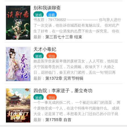
男主的一生。” “练无敌的武功，喝最烈的酒，抱绝色
别和我谈聊斋
的佳人，下最毒的手。” 江湖烟雨，醉梦逍遥。 美人
游戏
连载
相伴，不亦快哉！
书友群：791736822 ———— ———— 你与异人进行
了一次交谈，他告诉你城西处有鬼魅出没。 你对此产
生了好奇，在一位酒鬼的怂恿下前去一探究竟。 你在
城西被孤魂击杀..... 胜败乃兵家常事,英雄请重新来
最新：
第三百七十三章 结束
过。 你在等待了一天的时间之后复活了。 你这次去青
云观求取了一张符箓，再次来到了城西。 鬼怪被你灭
天才小毒妃
杀。 获得奖励：经验*10 你升级了，属性点+1 你将属
游戏
完结
性点用在了力量之上，你增加了百斤气力。 灵气复苏
她是医学世家最卑微的废材丑女，人人可欺，他却是
的时代中，世界渐渐混乱，危机到来.... 返乡继承拳馆
天宁国最尊贵的王，万众拥戴，权倾天下！大婚之
的林千仞在一次偶然之中，发现自己手机中的一个单
日，花轿临门，秦王府大门紧闭，丢出一句“明日再
机游戏《聊斋之旅》出现了一些特殊的变化，自此，
来”。她孤身一人，踩着自尊一步一步踏入王府大
最新：
第1372章 元宵节特辑
他的人生也开始不再平凡。
门…… 殊不知：废材丑女实为貌美天才毒医！ 新婚夜
救刺客，她治完伤又保证：“大哥，你赶紧走吧，我不
四合院：李家逆子，屡立奇功
会揭发你的。” 谁知刺客却道：“洞房花烛夜，你要本
游戏
完结
王去哪里？
一个一事无成的拆二代， 一个被赶出家门的混蛋， 两
个废物变成一个人，在这个特殊年代能做什么。 成就
大业，还是算了吧，本想着关上门过自己的小日子就
好。 没想到啊，还是来到了传说中的禽满四合院。 结
最新：
第1755章 自首
果禽兽居然是他自己。 顽主、无赖、地下群豪，扰乱