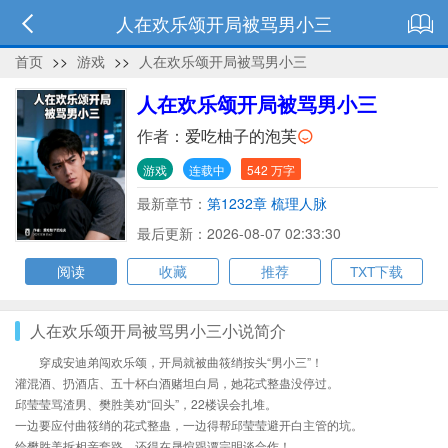
人在欢乐颂开局被骂男小三
首页
>>
游戏
>>
人在欢乐颂开局被骂男小三
人在欢乐颂开局被骂男小三
作者：
爱吃柚子的泡芙
游戏
连载中
542 万字
最新章节：
第1232章 梳理人脉
最后更新：2026-08-07 02:33:30
阅读
收藏
推荐
TXT下载
人在欢乐颂开局被骂男小三小说简介
穿成安迪弟闯欢乐颂，开局就被曲筱绡按头“男小三”！
灌混酒、扔酒店、五十杯白酒赌坦白局，她花式整蛊没停过。
邱莹莹骂渣男、樊胜美劝“回头”，22楼误会扎堆。
一边要应付曲筱绡的花式整蛊，一边得帮邱莹莹避开白主管的坑。
给樊胜美拆相亲套路，还得在晟煊跟谭宗明谈合作！