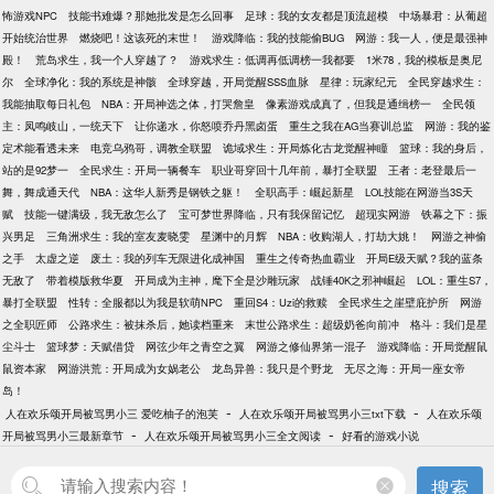
怖游戏NPC
技能书难爆？那她批发是怎么回事
足球：我的女友都是顶流超模
中场暴君：从葡超
开始统治世界
燃烧吧！这该死的末世！
游戏降临：我的技能偷BUG
网游：我一人，便是最强神
殿！
荒岛求生，我一个人穿越了？
游戏求生：低调再低调榜一我都要
1米78，我的模板是奥尼
尔
全球净化：我的系统是神骸
全球穿越，开局觉醒SSS血脉
星律：玩家纪元
全民穿越求生：
我能抽取每日礼包
NBA：开局神选之体，打哭詹皇
像素游戏成真了，但我是通缉榜一
全民领
主：凤鸣岐山，一统天下
让你递水，你怒喷乔丹黑卤蛋
重生之我在AG当赛训总监
网游：我的鉴
定术能看透未来
电竞乌鸦哥，调教全联盟
诡域求生：开局炼化古龙觉醒神瞳
篮球：我的身后，
站的是92梦一
全民求生：开局一辆餐车
职业哥穿回十几年前，暴打全联盟
王者：老登最后一
舞，舞成通天代
NBA：这华人新秀是钢铁之躯！
全职高手：崛起新星
LOL技能在网游当3S天
赋
技能一键满级，我无敌怎么了
宝可梦世界降临，只有我保留记忆
超现实网游
铁幕之下：振
兴男足
三角洲求生：我的室友麦晓雯
星渊中的月辉
NBA：收购湖人，打劫大姚！
网游之神偷
之手
太虚之逆
废土：我的列车无限进化成神国
重生之传奇热血霸业
开局E级天赋？我的蓝条
无敌了
带着模版救华夏
开局成为主神，麾下全是沙雕玩家
战锤40K之邪神崛起
LOL：重生S7，
暴打全联盟
性转：全服都以为我是软萌NPC
重回S4：Uzi的救赎
全民求生之崖壁庇护所
网游
之全职匠师
公路求生：被抹杀后，她读档重来
末世公路求生：超级奶爸向前冲
格斗：我们是星
尘斗士
篮球梦：天赋借贷
网弦少年之青空之翼
网游之修仙界第一混子
游戏降临：开局觉醒鼠
鼠资本家
网游洪荒：开局成为女娲老公
龙岛异兽：我只是个野龙
无尽之海：开局一座女帝
岛！
-
-
人在欢乐颂开局被骂男小三 爱吃柚子的泡芙
人在欢乐颂开局被骂男小三txt下载
人在欢乐颂
-
-
开局被骂男小三最新章节
人在欢乐颂开局被骂男小三全文阅读
好看的游戏小说
搜索