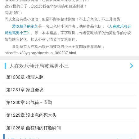
这22楼的日子，怎么比我在华尔街搞项目还刺激！
阅读须知：
同人文会有些小改动，但是不影响整体剧情！不上升角色，不上升演员
爱吃柚子的泡芙
是一名出色的小说作者，他的作品包括：《
人在欢乐颂开
局被骂男小三
》、等，本本精品，字字珠玑，作者爱吃柚子的泡芙创作的小说
情节跌宕起伏、扣人心弦，情节与文笔俱佳。
最新章节人在欢乐颂开局被骂男小三全文阅读推荐地址：
https://m.x33yq.org/xiaoshuo_360237.html
人在欢乐颂开局被骂男小三
第1232章 梳理人脉
第1231章 家庭会议
第1230章 出气筒－应勤
第1229章 没出息的死木头
第1228章 曲筱绡的打脸瞬间