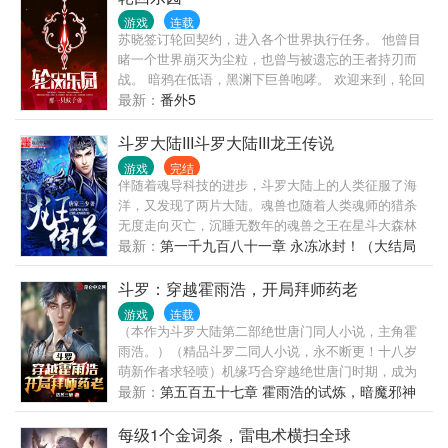
妇胆小懦弱，逢人就哭，活脱脱把竹兰塑造成了恶婆
游戏
连载
婆形象。 竹兰，“.......这日子真没法过了。” 某人，“还
苏晓签订轮回契约，进入各个世界执行任务。 他曾目
有我。” 竹兰，“呵呵，就你坑我最惨！” 某人，“......”
睹一个世界崩灭为尘粒，也曾与被遗忘的王者持刃而
战。 暗鸦在低语，黑渊下巨兽咆哮。 欢迎来到，轮回
乐园……
最新：
番外5
斗罗大陆III斗罗大陆III龙王传说
游戏
完结
伴随着魂导科技的进步，斗罗大陆上的人类征服了海
洋，又发现了两片大陆。魂兽也随着人类魂师的猎杀
无度走向灭亡，沉睡无数年的魂兽之王在星斗大森林
最后的净土苏醒，它要带领仅存的族人，向人类复
最新：
第一千九百八十一章 永冻冰封！（大结局
仇！唐舞麟立志要成为一名强大的魂师，可当武魂觉
附后记）
醒时，苏醒的，却是……旷世之才，龙王之争，我们
斗罗：穿越霍雨浩，开局拜师药老
的龙王传说，将由此开始。......
游戏
连载
（本作为斗罗大陆第二部绝世唐门同人小说，主角霍
雨浩。）（精品斗罗二同人小说，永不断更！十八岁
萌新作者求轻喷）机缘巧合穿越绝世唐门时期，成为
了主角霍雨浩。却没想到外挂超级加倍，斗破中的药
最新：
第五百五十七章 霍雨浩的试炼，暗魔邪神
老戒指出现在了霍雨浩的手中，开局修炼焚决！冰火
虎！（一）
双修的霍雨浩，就此彻底改变整个斗罗大陆格局。大
每级1个金词条，雷电术横扫全球