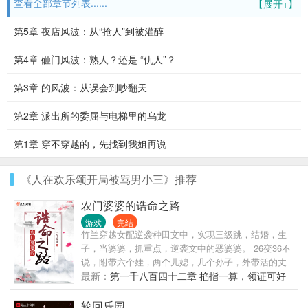
查看全部章节列表......
【展开+】
第5章 夜店风波：从“抢人”到被灌醉
第4章 砸门风波：熟人？还是 “仇人”？
第3章 的风波：从误会到吵翻天
第2章 派出所的委屈与电梯里的乌龙
第1章 穿不穿越的，先找到我姐再说
《人在欢乐颂开局被骂男小三》推荐
农门婆婆的诰命之路
游戏
完结
竹兰穿越女配逆袭种田文中，实现三级跳，结婚，生
子，当婆婆，抓重点，逆袭文中的恶婆婆。 26变36不
说，附带六个娃，两个儿媳，几个孙子，外带活的丈
夫，划重点不是原装的，是坑她穿越的人。 竹兰成了
最新：
第一千八百四十二章 掐指一算，领证可好
原身才知道，被两个儿媳坑惨了，大儿媳妇嗓门大，
自带补脑功能，一点小事到她嘴里就变了味。 二儿媳
轮回乐园