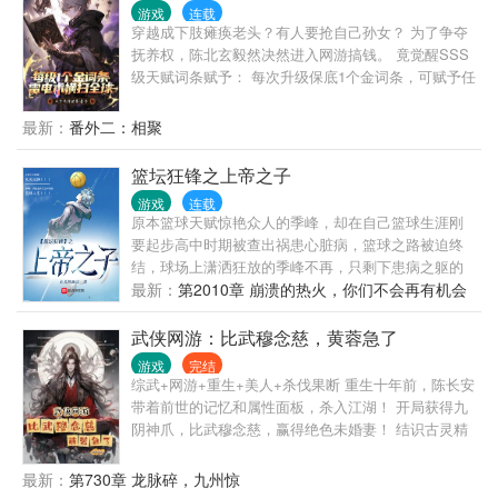
丈夫生居天地之间，岂能郁郁久居人下！这一世定要
游戏
连载
脱离唐神王魔爪，不再做唐家的忠犬奴隶。我要这
穿越成下肢瘫痪老头？有人要抢自己孙女？ 为了争夺
天，再遮不住我眼，要这地，再埋不了我心。要这众
抚养权，陈北玄毅然决然进入网游搞钱。 竟觉醒SSS
生，再不受唐家驱使。要那诸神，都烟消云散!这斗罗
级天赋词条赋予： 每次升级保底1个金词条，可赋予任
大陆的史书，当由我亲自执笔书写！王冬：雨浩你说
何！ += += += 各种金色词条应有尽有。 璀璨级词
的对，这样无耻的败类根本不配当我父亲。王秋儿：
条：伤害转化为真实伤害。 璀璨级词条：抽取自身能
最新：
番外二：相聚
雨浩谢谢你，是你改变了我的命运。古月娜：正因为
力反哺现实。 璀璨级词条：窃取BOSS专长。 璀璨级
有霍雨浩，魂兽一族才有了希望。为了报答你的大
词条：击杀野怪提供基础生命值。 ...... 凭借一手毁天
篮坛狂锋之上帝之子
恩，我愿意......唐三：本来以为我才是背后的执棋者，
灭地雷电术，陈北玄横扫全球，踏上巅峰。 别人还在
却没想到被霍雨浩秒到渣都不剩啊！
游戏
连载
新手村，他已经杀穿20级隐藏副本。 随着游戏逐渐降
原本篮球天赋惊艳众人的季峰，却在自己篮球生涯刚
临现实，陈北玄重新站起，万界震惊！ 魔神：“小小女
要起步高中时期被查出祸患心脏病，篮球之路被迫终
娃，竟敢到此！” 小鹿：“我爷爷是陈北玄！” 魔
结，球场上潇洒狂放的季峰不再，只剩下患病之躯的
神：“......哎呦，真是大水冲了龙王庙，您想去哪，我
季峰苟延残喘，面对众人的奚落，季峰心有不甘却无
最新：
第2010章 崩溃的热火，你们不会再有机会
背您去...”
可奈何，然而上帝终究没有放弃他的孩子，上帝之子
了
系统从天而降，季峰，开始走向自己传奇的篮球人
武侠网游：比武穆念慈，黄蓉急了
生！ PS:新书求收藏，求点阅！本书已进入NBA剧
游戏
完结
情！
综武+网游+重生+美人+杀伐果断 重生十年前，陈长安
带着前世的记忆和属性面板，杀入江湖！ 开局获得九
阴神爪，比武穆念慈，赢得绝色未婚妻！ 结识古灵精
怪的黄蓉，邂逅清纯娇媚的李莫愁，和王语嫣探讨武
学真谛，与任盈盈孤舟饮酒。 某一日，毒手仙君陈长
最新：
第730章 龙脉碎，九州惊
安站在武道巅峰回顾自己的一生。 “我这一生，是爽文