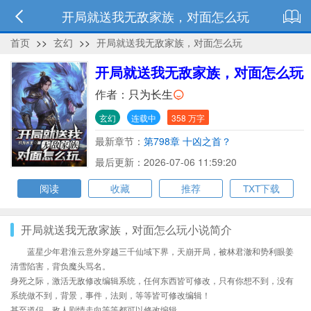
开局就送我无敌家族，对面怎么玩
首页
>>
玄幻
>>
开局就送我无敌家族，对面怎么玩
开局就送我无敌家族，对面怎么玩
作者：
只为长生
玄幻
连载中
358 万字
最新章节：
第798章 十凶之首？
最后更新：2026-07-06 11:59:20
阅读
收藏
推荐
TXT下载
开局就送我无敌家族，对面怎么玩小说简介
蓝星少年君淮云意外穿越三千仙域下界，天崩开局，被林君澈和势利眼姜
清雪陷害，背负魔头骂名。
身死之际，激活无敌修改编辑系统，任何东西皆可修改，只有你想不到，没有
系统做不到，背景，事件，法则，等等皆可修改编辑！
甚至道侣，敌人剧情走向等等都可以修改编辑。