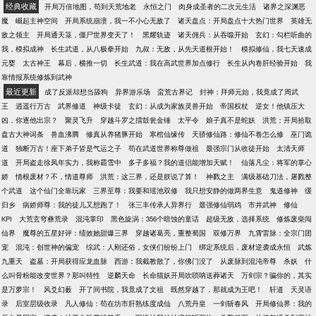
经典收藏
开局万倍地图，苟到天荒地老
永恒之门
肉身成圣者的二次元生活
诸界之深渊恶
魔
崛起主神空间
开局系统崩溃，我一不小心无敌了
诸天盘点：开局盘点十大热门世界
英雄无
敌之领主
开局通天箓，僵尸世界变天了！
黑耀轨迹
诸天佣兵：从吞噬开始
玄幻：勾栏听曲的
我，模拟成神
长生武道，从八极拳开始
九叔：无敌，从先天道根开始！
模拟修仙，我七天速成
元婴
太古神王
幕后，横推一切
长生武道：我在高武世界加点修行
长生从内卷肝经验开始
我
靠情报系统修炼到武神
最近更新
成了反派却想当舔狗
异界游乐场
蛮荒古界记
封神：拜师元始，我竟成了周武
王
逍遥行万古
武界修道
神级卡徒
玄幻：从成为家族灵兽开始
帝国权杖
逆女！他镇压大
凶，你逐他出宗？
聚灵飞升
穿越斗罗之擂鼓瓮金锤
太平令
娘子真不是蛇妖
洪荒：开局拾取
盘古大神词条
兽血沸腾
修真从养猪豚开始
寒棺仙缘传
天骄修仙路：修仙不卷怎么修
巫门诡
道
独断万古！座下弟子皆是气运之子
苟在武道世界称尊做祖
最强宗门从收徒开始
太清天师
道
开局盗走徐凤年实力，我称霸雪中
多子多福？我的道侣能增加天赋！
仙落凡尘：将军的掌心
娇
情根废材？不，情道尊师
洪荒：这三界，还是朕说了算！
神戮之主
满级基础刀法，屠戮整
个武道
这个仙门全靠玩家
三界至尊：我要和瑶池双修
我只想安静的做两界生意
鬼道修神
缓
归乡
病娇师尊：我的徒儿又想跑了！
张三丰传承人异界行
最强修仙弱鸡
市井武神
修仙
KPI
大荒玄穹彝荒录
混沌掌印
黑色旋涡：356个暗蚀的童话
超级无敌，选择系统
修炼废柴闯
仙界
魔尊的五星好评：绩效她甜爆三界
穿越诸葛亮，重整蜀国
双修万界
九霄雷脉：全宗门团
宠
混沌：创世神的偏宠
综武：人刚还俗，女侠们纷纷上门
绑定系统后，废材逆袭成永恒
武炼
九重天
盗墓：开局获得应龙血脉
西游：我截教散了，你佛门没了
从废脉到混沌帝尊
杀妖
什
么叫骨粉能改变世界？那叫特性
逆麟天命
长命猫妖开局吹唢呐送葬诸天
万剑宗？骗你的，其实
是万萝宗！
风爻幻薮
开了间书院，我竟成了文祖
既然穿越了，那就成为王吧！
轩道
天灵语
录
后室层级收录
凡人修仙：苟在坊市肝熟练度成仙
八荒丹皇
一剑斩春风
开局修仙界：我的