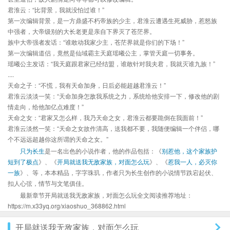
君淮云：“比背景，我就没怕过谁！”
第一次编辑背景，是一方鼎盛不朽帝族的少主，君淮云遭遇生死威胁，惹怒族
中强者，大帝级别的大长老更是亲自下界灭了苍茫界。
族中大帝强者发话：“谁敢动我家少主，苍茫界就是你们的下场！”
第一次编辑道侣，竟然是仙域霸主天庭瑶曦公主，掌管天庭一切事务。
瑶曦公主发话：“我天庭跟君家已经结盟，谁敢针对我夫君，我就灭谁九族！”
....
天命之子：“不慌，我有天命加身，日后必能超越君淮云！”
君淮云淡淡一笑：“天命加身怎敌我系统之力，系统给他安排一下，修改他的剧
情走向，给他加亿点难度！”
天命之女：“君家又怎么样，我乃天命之女，君淮云都要跪倒在我面前！”
君淮云淡然一笑：“天命之女故作清高，送我都不要，我随便编辑一个伴侣，哪
个不远远超越你这所谓的天命之女。”
只为长生
是一名出色的小说作者，他的作品包括：《
别惹他，这个家族护
短到了极点
》、《
开局就送我无敌家族，对面怎么玩
》、《
惹我一人，必灭你
一族
》、等，本本精品，字字珠玑，作者只为长生创作的小说情节跌宕起伏、
扣人心弦，情节与文笔俱佳。
最新章节开局就送我无敌家族，对面怎么玩全文阅读推荐地址：
https://m.x33yq.org/xiaoshuo_368862.html
开局就送我无敌家族，对面怎么玩