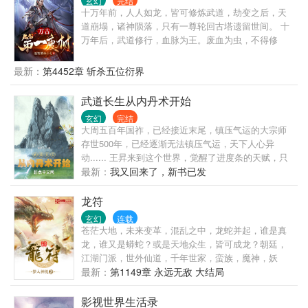
玄幻
完结
十万年前，人人如龙，皆可修炼武道，劫变之后，天
道崩塌，诸神陨落，只有一尊轮回古塔遗留世间。 十
万年后，武道修行，血脉为王。废血为虫，不得修
炼，神血为龙，翱翔九天。 一个废品血脉的少年，偶
得无名宝塔，穿越到这个玄幻异世界，以废品血脉踏
最新：
第4452章 斩杀五位衍界
上了逆天修炼之途。
武道长生从内丹术开始
玄幻
完结
大周五百年国祚，已经接近末尾，镇压气运的大宗师
存世500年，已经逐渐无法镇压气运，天下人心异
动...... 王昇来到这个世界，觉醒了进度条的天赋，只
要技能进度条达到满级突破，能将一切化为可能！ 气
最新：
我又回来了，新书已发
运宗师活500年，他修炼前世的内丹术，挖掘人体大
药，寿命怎么得也得翻个十倍吧？ 不过在挖掘人体大
龙符
药前，先得种植菊花药材交货，这样才能保住自己
玄幻
连载
的…… 果然，想要靠前世的功法长生，就得先把刻入
苍茫大地，未来变革，混乱之中，龙蛇并起，谁是真
DNA的种植点满！ ———————— 这是一个以八段
龙，谁又是蟒蛇？或是天地众生，皆可成龙？朝廷，
锦奠基，内丹术为根本法，坐看天下风云的长生故
江湖门派，世外仙道，千年世家，蛮族，魔神，妖
事……
族，上古巫道，千百势力，相互纠缠，因缘际会。
最新：
第1149章 永远无敌 大结局
影视世界生活录