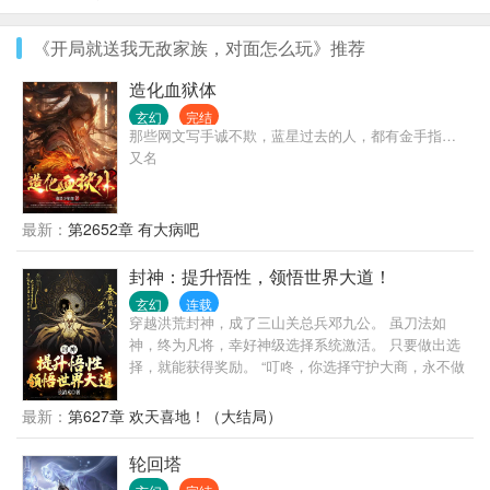
《开局就送我无敌家族，对面怎么玩》推荐
造化血狱体
玄幻
完结
那些网文写手诚不欺，蓝星过去的人，都有金手指…
又名
最新：
第2652章 有大病吧
封神：提升悟性，领悟世界大道！
玄幻
连载
穿越洪荒封神，成了三山关总兵邓九公。 虽刀法如
神，终为凡将，幸好神级选择系统激活。 只要做出选
择，就能获得奖励。 “叮咚，你选择守护大商，永不做
反贼，奖励时间道盘！” “叮咚，你选择将帝辛带成人
皇，奖励太虚神刀！” “叮咚，你选择觉醒人道，奖励
最新：
第627章 欢天喜地！（大结局）
一亿年修为！！！”
轮回塔