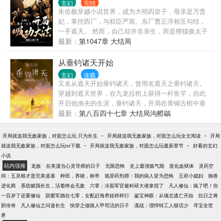
玄幻
完结
开始，后续设定世界：终极一班、终极一家、一人之
朱佑极穿越小说世界，成为大明四皇子，母亲是万贵
下、哈利波特、僵约） （简介短小无力，请各位看官
妃，掌控西厂，与权臣严嵩、东厂曹正淳相互勾结，
移步正文。）
一手遮天。 然而，自己却并非亲生，而是狸猫换太子
的产物，是万贵妃稳地位的工具。 内忧外患之下，朱
最新：
第1047章 大结局
佑极获得了系统。 系统，每天都可以抽取自己的开局
功法！他花费三年的时间，抽取了一万次，终于抽到
从垂钓诸天开始
了天胡开局！
玄幻
连载
又名从遮天开始垂钓诸天，曾用名遮天之垂钓诸天。
穿越到遮天世界，在九龙拉棺上获得一杆鱼竿，自此
开启他渔夫的生涯，垂钓诸天，开局在青铜古棺中垂
钓出一碗香喷喷的兽奶，第二元神秘术、昊天镜碎
最新：
第八百四十七章 大结局沟艠鶡
片、元始金章、截天七剑。 高原之上，姬昊脚踩太极
图，头顶造化玉盘，背后诛仙四剑悬浮道一句：“劫末
-
-
开局就送我无敌家族，对面怎么玩 只为长生
开局就送我无敌家族，对面怎么玩全文阅读
开局
吾为尊！” 暂定世界：遮天、完美世界、一世之尊....
-
-
就送我无敌家族，对面怎么玩txt下载
开局就送我无敌家族，对面怎么玩最新章节
好看的玄幻
群号：178158090
小说
站内强推
龙族
在美漫当心灵导师的日子
无限恐怖
史上最强炼气期
造化血狱体
灵药空
间：五灵根才是完美道基
种田，养猪，称帝
诡异药剂师：我的病人皆为恐怖
王府小媳妇
御兽
进化商
系统赋我长生，活着终会无敌
六零：冷面军官被科研大佬拿捏了
凡人修仙：疯了吧！你
一百岁了还要修仙
甜蜜军婚在七零，女配赶海养娃样样行
鉴宝神眼：从缅北逃亡开始
抗日之将
胆传奇
凡人修仙之问道长生
快穿之做路人甲苟活的日子
谍战：强悍特工人狠话少
寻宝全世
界