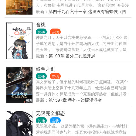
天，布鲁斯·韦恩就进了心理诊室。 席勒只得打开美漫
聊天系统，发了第一条帖子:蝙蝠侠问我人生的意义，
最新：
第四千九百六十一章 这里没有蝙蝠侠（四
该怎么回答？在线等挺急的。 席勒·安戴尔·罗德里格
十八）
斯，世界级犯罪心理学大师，哥谭大学最知名的心理
含桃
学教授，他的学生既有超级英雄，也有超级罪犯，但
其他
完结
他却不属于其中任何一个，蝙蝠侠喜欢称他为“教授”，
仲夏之月，天子以含桃先荐寝庙——《礼记·月令》辰
小丑把他念作“最冷静的疯子”，稻草人叫他“阿卡姆漏
子戚的理想，是当个开养鸡场的大侠，将来出门仗剑
网之鱼”，尼克·弗瑞认为他是“脱罪家”。 做蝙蝠侠的老
走天涯，回家烧鸡诗酒茶！大侠当不成也就罢了，皇
师、小蜘蛛的教父、钢铁侠的心理医生，席勒的美漫
帝老爹还要拿他祭祀神明！不过这个神明，好像哪里
最新：
第199章 番外二孔雀开屏
之旅，从开局指导蝙蝠侠开始。 综美漫（包含电影宇
不太对？神明：啾？酷炫装逼幼鸟攻Ｘ睚眦必报小心
宙），DC漫威及其他漫画，不虐主，配角不降智。
眼大忽悠受封面画手：太白菌封面设计：酥可推荐代
黎明之剑
（别在意书名！不是工作室文！不是聊天群！系统没
小甜文《婚约》男人和男孩儿的婚后日常基友的古
其他
完结
啥存在感！正准备改名了！真的正在改了！）
耽：
高文穿越了，但穿越的时候稍微出了点问题。 在某个
异界大陆上空飘了十几万年之后，他觉得自己可能需
要一具身体才算是成为一个完整的穿越者，但他并没
想到自己好不容易成功之后竟然还需要带着这具身体
最新：
第1597章 番外－边际漫游者
从棺材里爬出来，并且面对两个吓蒙了的曾曾曾
曾……曾孙女。 以及一个即将迎来纪元终结的世界。
无限完全拟态
其他
连载
无限流小说。 这是外星阵营（拥有超能力）与地球阵
营的玩家同时参与的一场真实模拟多人在线战术竞技