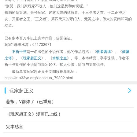
“别哭，我们家玩家不咬人，他们这是想和你玩呢。”
孤独的苟策划、头号玩家、迷雾大陆的拯救者、十三圣者之首、十二正神之
友、开拓者之王、“正义者”、第四天灾的守门人、无冕之神，伟大的安南和蔼的
劝道。
——————
已有多本百万字以上完本作品，信誉保证。
玩家1群冻水港：641732671
不祈十弦
是一名出色的小说作者，他的作品包括：《
牧者密续
》、《
倾覆
之塔
》、《
玩家超正义
》、《
水银之血
》、等，本本精品，字字珠玑，作者不
祈十弦创作的小说情节跌宕起伏、扣人心弦，情节与文笔俱佳。
最新章节玩家超正义全文阅读推荐地址：
https://m.x33yq.org/xiaoshuo_79302.html
玩家超正义
悲报，V群炸了（已重建）
《玩家超正义》漫画已上线！
完本感言