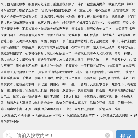
来，创飞炮灰剧本
搬空侯府毁东宫，重生后我杀疯了
斗罗：被史莱克抛弃，我复仇成神
神印：
给阿宝找爹，误捅了反派窝
[全职高手]霸图老板是叶修
重生七零：绝不当圣母
后宫德妃传
虞
美人不会盛开在忒修斯之船
阴缘绵绵：夫君他不对劲
神印：被月魔神骗婚后，我揣崽跑
斗罗问
答：只有我知道正确答案
鬼灭之刃：蛊色
[全职高手]机械师又做错了什么
替嫁随军小可怜，冷
面大佬宠上天
不孕被离婚？揣崽嫁大佬被夜夜宠
穿成魂兽，我强亿点怎么了？
[全职高手]满级
大佬回国了
攻略暴君难如登天
海贼：我加载了游戏面板
华灯侍宴图
虚情戏法
婚后诱吻
民
宿通万界：从诡异寻亲开始
向西，向西！
假千金逆袭学霸后，成了全网团宠
神印，斗罗来的病
弱辅助超能打
睁眼醒来，我成了米花町的受害者
都市中产日常
逆天邪神之续章
考阎成功后，
我成警局团宠了
仙尊被强吻后，疯批小师妹拿捏了
快穿疯批男主今天又想锁我小黑屋
神印：
我，自然之女，最强牧师
穿进斗罗躺平，怎么成唐三大腿了
群星之鞭
斗罗：手握双神之力，我
先灭唐三
重生老太不好惹，爆改儿孙一路发
开局离婚，一手烂牌打成王炸
[全职高手]在电竞男
团当卷王是否搞错了什么
[全职高手]策划加强鬼剑士
斗罗：怀了剑神的崽，武魂殿慌了
快穿：
带着系统游遍三千世界
别卷了！回村开民宿，爆火又暴富
心伤鱼露
[斗罗]最佳拍档
斗罗：我
白虎女帝，成就至高双神
第七诫
阴阳石
神印：生下门笛后，反派们争当爹
龙影之下，畏畏爱
你
重回四合院，我竟是最大反派
四合院：系统在手，我妻秦淮茹
四合院：截胡秦淮茹后我成六
级电工
魔禁，白井家的养子
精灵李易峰
【鬼灭】胧月
千亿霸总，每晚求我哄睡
全员恶人
团
和清冷美人冥婚后少年影帝成忠犬
盗笔之团宠他去哪儿了
陈情之兕缘
群星：开局一个终
端，踏遍全宇宙
不好！我被39岁姐姐攻略了
世纪三大冤种之何雨柱
爱情公寓：续章2
-
-
-
-
玩家超正义 不祈十弦
玩家超正义txt下载
玩家超正义最新章节
玩家超正义全文阅读
好
看的其他小说
搜索