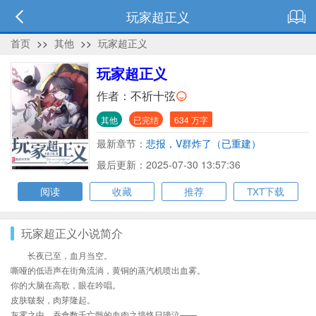
玩家超正义
首页
>>
其他
>>
玩家超正义
玩家超正义
作者：
不祈十弦
其他
已完结
634 万字
最新章节：
悲报，V群炸了（已重建）
最后更新：2025-07-30 13:57:36
阅读
收藏
推荐
TXT下载
玩家超正义小说简介
长夜已至，血月当空。
嘶哑的低语声在街角流淌，黄铜的蒸汽机喷出血雾。
你的大脑在高歌，眼在吟唱。
皮肤皲裂，肉芽隆起。
灰雾之中，吞食数千亡骸的血肉之墙终日嚎泣——