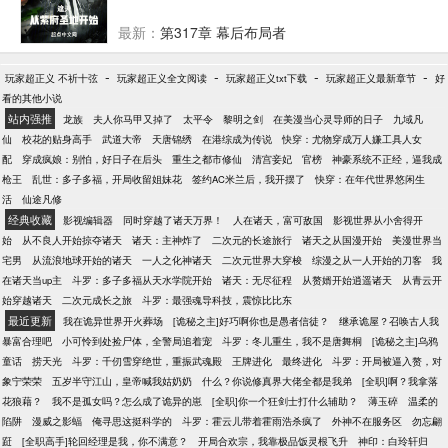
最新：
第317章 幕后布局者
-
-
-
-
玩家超正义 不祈十弦
玩家超正义全文阅读
玩家超正义txt下载
玩家超正义最新章节
好
看的其他小说
站内强推
龙族
夫人你马甲又掉了
太平令
黎明之剑
在美漫当心灵导师的日子
九域凡
仙
校花的贴身高手
武道大帝
天唐锦绣
在港综成为传说
快穿：尤物穿成万人嫌工具人女
配
穿成疯娘：别怕，好日子在后头
重生之都市修仙
清宫妾妃
官榜
神豪系统不正经，逼我成
枪王
乱世：多子多福，开局收留姐妹花
签约AC米兰后，我开摆了
快穿：在年代世界悠闲生
活
仙途凡修
经典收藏
影视编辑器
同时穿越了诸天万界！
人在诸天，富可敌国
影视世界从小舍得开
始
从不良人开始掠夺诸天
诸天：主神炸了
二次元的长途旅行
诸天之从国漫开始
美漫世界当
宅男
从流浪地球开始的诸天
一人之化神诸天
二次元世界大穿梭
综漫之从一人开始的刀客
我
在诸天当up主
斗罗：多子多福从天水学院开始
诸天：无尽征程
从赘婿开始逍遥诸天
从青云开
始穿越诸天
二次元成长之旅
斗罗：最强魂导科技，震惊比比东
最近更新
我在诡异世界开火葬场
[诡秘之主]好巧啊你也是愚者信徒？
继承诡屋？召唤古人我
暴富合理吧
小可怜到处捡尸体，全警局追着宠
斗罗：冬儿重生，我不是唐舞桐
[诡秘之主]乌鸦
童话
捞天光
斗罗：千仞雪穿绝世，重振武魂殿
王牌进化
最终进化
斗罗：开局被逼入赘，对
象宁荣荣
五岁半守江山，皇帝喊我姑奶奶
什么？你说修真界大佬全都是我弟
[全职]啊？我拿落
花狼藉？
我不是孤女吗？怎么成了诡异的崽
[全职]你一个狂剑士打什么辅助？
薄玉碎
温柔的
陷阱
漫威之影蝠
俺寻思这挺科学的
斗罗：霍云儿带着霍雨浩杀疯了
外神不在服务区
勿忘翩
跹
[全职高手]轮回经理是我，你不满意？
开局合欢宗，我靠极品饭灵根飞升
神印：白玲轩归