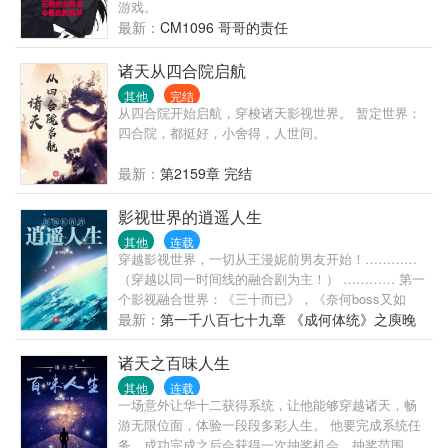
游戏。
最新：
CM1096 哥哥的责任
诸天从四合院启航
其他
完结
从四合院开始启航，穿梭诸天影视世界。 暂定世界：
四合院，都挺好，小舍得，人世间。
最新：
第2159章 完结
影视世界的逍遥人生
其他
连载
穿越影视世界，一切从王漫妮前男友开始！…………
（穿越以同一时间线的融合剧为主！） ………… 第一
个影视融合世界：《三十而已》，《奈何boss又如
何》，《花火》，《安家》，《好先生》，《下一站
最新：
第一千八百七十九章 《成何体统》之庾晚
是幸福》，《流金岁月》，《机智的恋爱生活》，
音
《三生有幸遇上你》，《精英律师》……等。 第二个
诸天之百味人生
影视融合世界：《梦华录》，《且试天下》，《锦心
其他
连载
似玉》，《赘婿》，《嫣语赋》，《知否知否应是绿
一场意外让华十二获得系统，让他能够穿越诸天，畅
肥红瘦》，《雁归西窗月》，《狼殿下》……等。 第
游无限位面，体验一段段多彩人生。 他要完成系统任
三个影视融合世界：
务，成功完成之后会获得一次抽奖机会，抽奖范围，