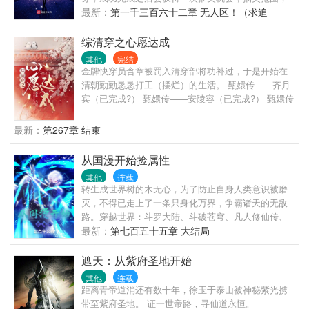
为剧情世界任务相关角色所属的技能、物品、金钱、
最新：
第一千三百六十二章 无人区！（求追
乃至寿命，等等.... 华十二：就这？还有啥？ 系统：
订！）
嗯......，那你要老婆不要？ “......” 目前已经历世界：
综清穿之心愿达成
在平行世界化身奥胖暴揍巴爵士（我打架带个球怎么
其他
完结
了！），抽奖获得鲨鱼巅峰之力。 ’少年的你‘中，用法
金牌快穿员含章被罚入清穿部将功补过，于是开始在
律武器惩恶扬善，保护爱人共享幸福。 进行中世
清朝勤勤恳恳打工（摆烂）的生活。 甄嬛传——齐月
界，‘十月围城’，后续世界持续更新中.....
宾（已完成?） 甄嬛传——安陵容（已完成?） 甄嬛传
——曹琴默（已完成?） 如懿传——阿箬（已完成?）
甄嬛传——年世兰（已完成?） 如懿传——富察琅嬅
最新：
第267章 结束
（进行中） ……… 女主有系统有金手指但擅长演人和
躺平，有的故事可能会创原剧主角团，情节会穿插作
从国漫开始捡属性
者私设，如介意可退出哦。 PS：女主大概率不会爱任
其他
连载
何人，但是她很能演！情节发展可能随着作者精神状
转生成世界树的木无心，为了防止自身人类意识被磨
态一起发癫！以及各种奇怪的cp满天飞，什么都嗑只
灭，不得已走上了一条只身化万界，争霸诸天的无敌
会让我营养均衡！
路。穿越世界：斗罗大陆、斗破苍穹、凡人修仙传、
吞噬星空、完美世界、狐妖小红娘、火影、海贼等
最新：
第七百五十五章 大结局
等，穿越世界顺序不固定。
遮天：从紫府圣地开始
其他
连载
距离青帝道消还有数十年，徐玉于泰山被神秘紫光携
带至紫府圣地。 证一世帝路，寻仙道永恒。