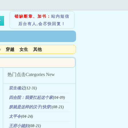
错缺断章、加书：
站内短信
后台有人,会尽快回复！
春
穿越
女生
其他
热门点击
Categories New
双生魂记
(12-31)
四合院：我要扛起这个家
(04-09)
朕就是这样的汉子[快穿]
(08-21)
太平令
(04-24)
王府小媳妇
(08-21)