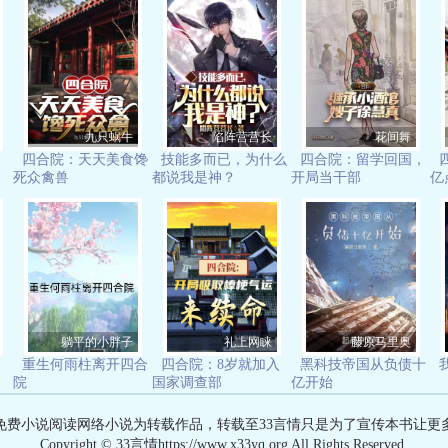
九只蜗牛
陷阵营营长
花间舞
四合院：天天美食馋
技能多而已，为什么
四合院：留学回国，
死众禽兽
都说我是神？
开局当干部
亿
躺平的小胖子
礼上网睐
藤原马里奥
重生何雨柱离开四合
四合院：8岁就加入
黑科技帝国从负债十
院
国家调查部
亿开始
有免费小说阅读网络小说为转载作品，转载至33言情只是为了宣传本书让更
Copyright © 33言情https://www.x33yq.org All Rights Reserved.