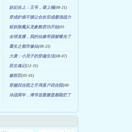
妖妃在上：王爷，请上榻
(08-21)
穿成炉鼎不慎让合欢宗成最强战力
(01-16)
斩妖除魔从龙象般若功开始
(01-
03)
全球直播，我的仙秦帝国被曝光了
(01-28)
重生之都市修仙
(08-21)
大唐：小兕子的穿越生活
(08-07)
双生魂记
(12-31)
嫁权臣
(01-01)
穿越四合院之开局落户四合院
(08-
06)
冷战两年，傅爷追妻膝盖都跪烂了
(12-01)