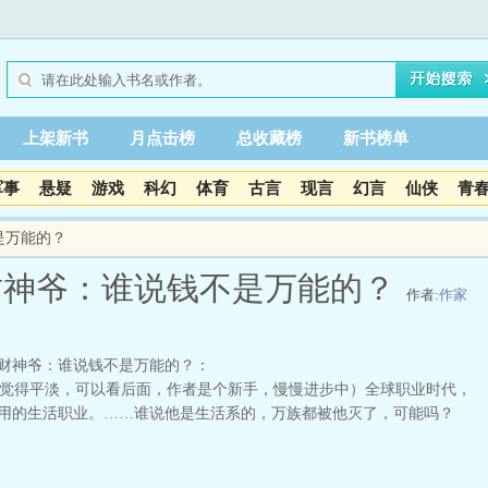
上架新书
月点击榜
总收藏榜
新书榜单
军事
悬疑
游戏
科幻
体育
古言
现言
幻言
仙侠
青
是万能的？
财神爷：谁说钱不是万能的？
作者:
作家
财神爷：谁说钱不是万能的？：
得平淡，可以看后面，作者是个新手，慢慢进步中）全球职业时代，
用的生活职业。……谁说他是生活系的，万族都被他灭了，可能吗？