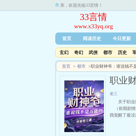
亲，欢迎光临33言情！
33言情
www.x33yq.org
首页
阅读历史
今日更新
玄幻
奇幻
武侠
都市
历史
首页
>
都市
>
职业财神爷：谁说钱不
职业
老三
关于职业
（前期剧情觉
我觉醒了最没