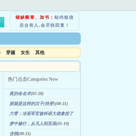
错缺断章、加书：
站内短信
后台有人,会尽快回复！
春
穿越
女生
其他
热门点击
Categories New
夜的命名术
(05-28)
朕就是这样的汉子[快穿]
(08-21)
六零：冷面军官被科研大佬拿捏了
(08-06)
梦中修行，从凡人到至高
(01-19)
含桃
(08-21)