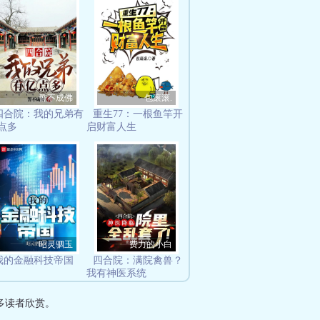
誓不成佛
包滚滚.
四合院：我的兄弟有
重生77：一根鱼竿开
点多
启财富人生
昭灵驷玉
费力的小白
我的金融科技帝国
四合院：满院禽兽？
我有神医系统
多读者欣赏。