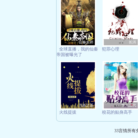
仙秦太师
长洱
全球直播，我的仙秦
犯罪心理
帝国被曝光了
万路之遥
鱼人二代
火线提拔
校花的贴身高手
33言情所