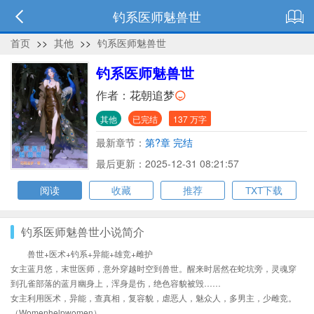
钓系医师魅兽世
首页
>>
其他
>>
钓系医师魅兽世
钓系医师魅兽世
作者：
花朝追梦
其他
已完结
137 万字
最新章节：
第?章 完结
最后更新：2025-12-31 08:21:57
阅读
收藏
推荐
TXT下载
钓系医师魅兽世小说简介
兽世+医术+钓系+异能+雄竞+雌护
女主蓝月悠，末世医师，意外穿越时空到兽世。醒来时居然在蛇坑旁，灵魂穿
到孔雀部落的蓝月幽身上，浑身是伤，绝色容貌被毁……
女主利用医术，异能，查真相，复容貌，虐恶人，魅众人，多男主，少雌竞。
（Womenhelpwomen）