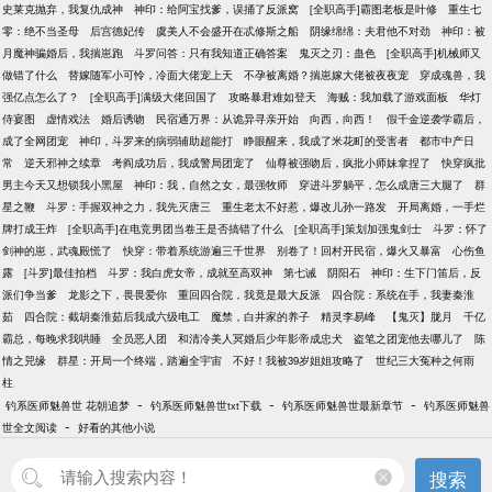
史莱克抛弃，我复仇成神
神印：给阿宝找爹，误捅了反派窝
[全职高手]霸图老板是叶修
重生七
零：绝不当圣母
后宫德妃传
虞美人不会盛开在忒修斯之船
阴缘绵绵：夫君他不对劲
神印：被
月魔神骗婚后，我揣崽跑
斗罗问答：只有我知道正确答案
鬼灭之刃：蛊色
[全职高手]机械师又
做错了什么
替嫁随军小可怜，冷面大佬宠上天
不孕被离婚？揣崽嫁大佬被夜夜宠
穿成魂兽，我
强亿点怎么了？
[全职高手]满级大佬回国了
攻略暴君难如登天
海贼：我加载了游戏面板
华灯
侍宴图
虚情戏法
婚后诱吻
民宿通万界：从诡异寻亲开始
向西，向西！
假千金逆袭学霸后，
成了全网团宠
神印，斗罗来的病弱辅助超能打
睁眼醒来，我成了米花町的受害者
都市中产日
常
逆天邪神之续章
考阎成功后，我成警局团宠了
仙尊被强吻后，疯批小师妹拿捏了
快穿疯批
男主今天又想锁我小黑屋
神印：我，自然之女，最强牧师
穿进斗罗躺平，怎么成唐三大腿了
群
星之鞭
斗罗：手握双神之力，我先灭唐三
重生老太不好惹，爆改儿孙一路发
开局离婚，一手烂
牌打成王炸
[全职高手]在电竞男团当卷王是否搞错了什么
[全职高手]策划加强鬼剑士
斗罗：怀了
剑神的崽，武魂殿慌了
快穿：带着系统游遍三千世界
别卷了！回村开民宿，爆火又暴富
心伤鱼
露
[斗罗]最佳拍档
斗罗：我白虎女帝，成就至高双神
第七诫
阴阳石
神印：生下门笛后，反
派们争当爹
龙影之下，畏畏爱你
重回四合院，我竟是最大反派
四合院：系统在手，我妻秦淮
茹
四合院：截胡秦淮茹后我成六级电工
魔禁，白井家的养子
精灵李易峰
【鬼灭】胧月
千亿
霸总，每晚求我哄睡
全员恶人团
和清冷美人冥婚后少年影帝成忠犬
盗笔之团宠他去哪儿了
陈
情之兕缘
群星：开局一个终端，踏遍全宇宙
不好！我被39岁姐姐攻略了
世纪三大冤种之何雨
柱
-
-
-
钓系医师魅兽世 花朝追梦
钓系医师魅兽世txt下载
钓系医师魅兽世最新章节
钓系医师魅兽
-
世全文阅读
好看的其他小说
搜索