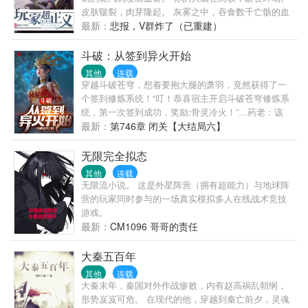
皮肤皲裂，肉芽隆起。 灰雾之中，吞食数千亡骸的血
肉之墙终日嚎泣—— “别哭，我们家玩家不咬人，他们
最新：
悲报，V群炸了（已重建）
这是想和你玩呢。” 孤独的苟策划、头号玩家、迷雾大
陆的拯救者、十三圣者之首、十二正神之友、开拓者
斗破：从签到异火开始
之王、“正义者”、第四天灾的守门人、无冕之神，伟大
其他
连载
的安南和蔼的劝道。 —————— 已有多本百万字以
穿越斗破苍穹，想着要抱大腿的萧羽，竟然获得了一
上完本作品，信誉保证。 玩家1群冻水港：641732671
个签到修炼系统！“叮！恭喜宿主开启斗破苍穹修炼系
统，第一次签到成功，奖励:骨灵冷火！”…药老：该
死，假死一次竟然把异火给丢了？韩枫:老子的海心焰
最新：
第746章 闭关【大结局六】
怎么没有了？美杜莎:谁偷了我要化形的青莲地心火？
迦南学院:谁把我的天焚焰气塔的火给灭了？药族:我族
无限完全拟态
的九幽风炎呢？龟灵地火呢？炎族:都别说了，我族的
其他
连载
八荒破灭焱，九幽金祖火，红莲业火，火云水炎，火
无限流小说。 这是外星阵营（拥有超能力）与地球阵
山石焰怎么都没了？就这样，一个个异火被萧羽收入
营的玩家同时参与的一场真实模拟多人在线战术竞技
囊中！且看萧羽如何在这斗气大陆上混的风生水起！
游戏。
万火焚尽天下罪业，一人独登大道巅峰！
最新：
CM1096 哥哥的责任
大秦五百年
其他
连载
大秦末年，秦国对外作战惨败，内有赵高祸乱朝纲，
形势岌岌可危。 在现代的他，穿越到秦亡前夕，灵魂