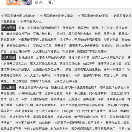
最新：
后记
-
-
-
钓系医师魅兽世 花朝追梦
钓系医师魅兽世全文阅读
钓系医师魅兽世txt下载
钓系医师魅兽
-
世最新章节
好看的其他小说
站内强推
龙族
在美漫当心灵导师的日子
天唐锦绣
无限恐怖
谢邀，人在长安，正准备造
反
修仙从做杂役开始
官场之绝对权力
四合院：我在四合院当禽兽
继后
灵药空间：五灵根才
是完美道基
神豪系统不正经，逼我成枪王
混沌圣体，开局被仙子强迫双修
御兽进化商
家族修
仙：从三页金纸开始！
签约AC米兰后，我开摆了
影视世界从小舍得开始
甜蜜婚令：陆少的医神
娇妻
抗日之将胆传奇
凡人修仙之问道长生
军婚易撩，搬空家产带着灵泉随军
经典收藏
影视编辑器
从不良人开始掠夺诸天
美漫世界当宅男
综漫之从一人开始的刀客
从
小欢喜开启诸天之旅
诸天之英雄无敌系统
我在诸天当up主
仙武帝尊
漫步的诸天旅行者
从宝
莲灯前传开始穿越诸天
从漫威开始的位面商人
影视：流窜在诸天的收集员
开局一扇任意门
我
的替身是史蒂夫
从一人之下开始加点
雨落影视诸天
斗罗：最强魂导科技，震惊比比东
影视：
我在三十而已做曹贼
忽悠智子当系统
无限之次元旅行者
最近更新
我在诡异世界开火葬场
[诡秘之主]好巧啊你也是愚者信徒？
继承诡屋？召唤古人我
暴富合理吧
小可怜到处捡尸体，全警局追着宠
斗罗：冬儿重生，我不是唐舞桐
[诡秘之主]乌鸦
童话
捞天光
斗罗：千仞雪穿绝世，重振武魂殿
王牌进化
最终进化
斗罗：开局被逼入赘，对
象宁荣荣
五岁半守江山，皇帝喊我姑奶奶
什么？你说修真界大佬全都是我弟
[全职]啊？我拿落
花狼藉？
我不是孤女吗？怎么成了诡异的崽
[全职]你一个狂剑士打什么辅助？
薄玉碎
温柔的
陷阱
穿成七零路人甲，家属院吃瓜暴富
漫威之影蝠
俺寻思这挺科学的
斗罗：霍云儿带着霍雨
浩杀疯了
外神不在服务区
勿忘翩跹
[全职高手]轮回经理是我，你不满意？
开局合欢宗，我靠
极品饭灵根飞升
神印：白玲轩归来，创飞炮灰剧本
搬空侯府毁东宫，重生后我杀疯了
斗罗：被