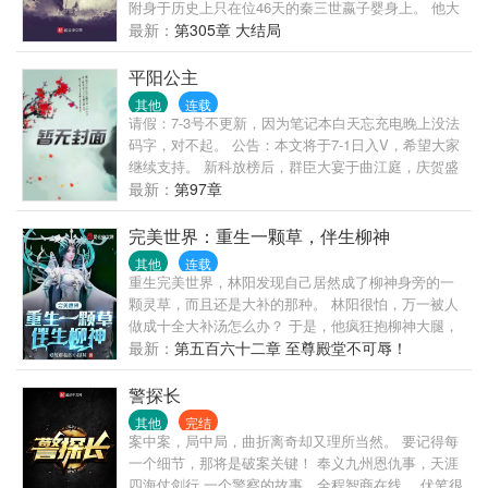
附身于历史上只在位46天的秦三世嬴子婴身上。 他大
声疾呼：我绝不能让历史重演！我要延续大秦国祚五
最新：
第305章 大结局
百年！ 欢迎喜欢本书的读者们加入QQ群:1083957162
平阳公主
其他
连载
请假：7-3号不更新，因为笔记本白天忘充电晚上没法
码字，对不起。 公告：本文将于7-1日入V，希望大家
继续支持。 新科放榜后，群臣大宴于曲江庭，庆贺盛
事。 游宴上，皇帝指着新科状元，对爱女平阳公主
最新：
第97章
道， “此子可堪配吾儿。” 平阳公主抬头，一口清酒喷
出来。 这不就是三年前被她始乱终弃的面首沈孝吗！
完美世界：重生一颗草，伴生柳神
三日后，新科状元沈孝一道奏疏，声色俱厉弹劾平阳
其他
连载
公主三大罪——不知廉耻、囤积钱粮、暗蓄私兵。 平
重生完美世界，林阳发现自己居然成了柳神身旁的一
阳公主： 我只是要了你的清白， 你他妈这是要我的命
颗灵草，而且还是大补的那种。 林阳很怕，万一被人
啊！ -- 更新时间：凌晨一二三点左右，不固定，我努
做成十全大补汤怎么办？ 于是，他疯狂抱柳神大腿，
力早点更新，但是不敢保证。抱歉。 不算传统意义上
认柳神做姐姐。 幸好，他还觉醒了签到系统。 在柳神
最新：
第五百六十二章 至尊殿堂不可辱！
的甜文。
身旁签到，获得神象镇狱劲！ 在石村签到，获得大吞
噬术！ 在五色雀身边签到，获得五色神光！ 在狻猊身
警探长
边签到，获得风火轮！ 在虚神界签到，获得打神鞭！
其他
完结
案中案，局中局，曲折离奇却又理所当然。 要记得每
一个细节，那将是破案关键！ 奉义九州恩仇事，天涯
四海仗剑行 一个警察的故事，全程智商在线。 伏笔很