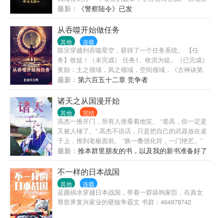
多，书友圈和评论区大神更多， 欢迎留言，欢迎预测
最新：
《警察陆令》已发
剧情～
从吞噬开始做任务
其他
连载
陈宗穿越到吞噬星空，获得了一个任务系统。 【任
务】收徒！（未完成） 任务1、收洪为徒。（已完成）
奖励：土之领域，风之领域，空间领域，《古神诀第
一重》。 任务2、收雷神为徒。（已完成） 奖励：土
最新：
第六百五十二章 竞争者
之本源法则入门，风之本源法则入门，空间本源法则
入门，《古神诀第二重》。 任务3、收罗峰为徒。（未
诸天之从国漫开始
完成） ....................... ps：本书中，巨斧不死，算是
其他
完结
弥补一下遗憾！
高杰一推开门，所有人便看着他笑。 “老高，你一定是
又被人锤了。” 高杰不说话，只是把自己的武器放在桌
子上，推到老板面前。 “换一叠强化符，一门绝艺。”
他们又故意高声嚷嚷道：“你一定被人打败了。” “这个
最新：
推本群里朋友的书，以及我的新书准备好了
月第三次了吧！” “穿越者里面混的最惨的。” 一时间，
店里店外充斥着快活的气氛，大家都好久没有这样高
不一样的日本战国
兴过了。 高杰也赔笑了起来，伸出手捞回了自己的
其他
连载
剑，拔出鞘来。 快活的气氛顿时一滞，拉长的声音像
蓝颜祸水穿越日本战国，带着一群舔狗家臣，在真女
极了鹅叫。 久久不休
尊世界复兴家业的硬核争霸文 书群：464978742