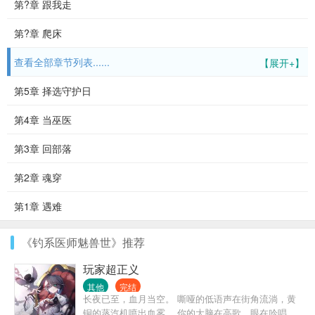
第?章 跟我走
第?章 爬床
查看全部章节列表......
【展开+】
第5章 择选守护日
第4章 当巫医
第3章 回部落
第2章 魂穿
第1章 遇难
《钓系医师魅兽世》推荐
玩家超正义
其他
完结
长夜已至，血月当空。 嘶哑的低语声在街角流淌，黄
铜的蒸汽机喷出血雾。 你的大脑在高歌，眼在吟唱。