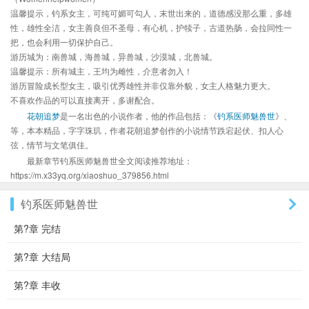
温馨提示，钓系女主，可纯可媚可勾人，末世出来的，道德感没那么重，多雄
性，雄性全洁，女主善良但不圣母，有心机，护犊子，古道热肠，会拉同性一
把，也会利用一切保护自己。
游历城为：南兽城，海兽城，异兽城，沙漠城，北兽城。
温馨提示：所有城主，王均为雌性，介意者勿入！
游历冒险成长型女主，吸引优秀雄性并非仅靠外貌，女主人格魅力更大。
不喜欢作品的可以直接离开，多谢配合。
花朝追梦
是一名出色的小说作者，他的作品包括：《
钓系医师魅兽世
》、
等，本本精品，字字珠玑，作者花朝追梦创作的小说情节跌宕起伏、扣人心
弦，情节与文笔俱佳。
最新章节钓系医师魅兽世全文阅读推荐地址：
https://m.x33yq.org/xiaoshuo_379856.html
钓系医师魅兽世
第?章 完结
第?章 大结局
第?章 丰收