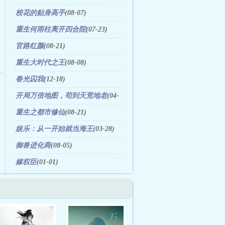
(01-16)
校花的贴身高手
(08-07)
重生何雨柱离开四合院
(07-23)
官路红颜
(08-21)
重生大时代之王
(08-08)
春光囚我
(12-18)
开局万倍地图，苟到天荒地老
(04-
05)
重生之都市修仙
(08-21)
娱乐：从一开始就当海王
(03-28)
御兽进化商
(08-05)
嫁权臣
(01-01)