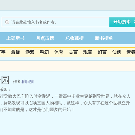
上架新书
月点击榜
总收藏榜
新书榜单
军事
悬疑
游戏
科幻
体育
古言
现言
幻言
仙侠
青
乐园
作者:
阴阳猫
乐园：
导致大巴车陷入时空漩涡，一群高中毕业生穿越到异世界，就在众人
，竟然发现可以召唤三国人物相助，就这样，众人有了在这个世界立身
们不知道的是，这才是他们噩梦的开始！