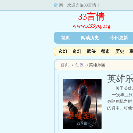
亲，欢迎光临33言情！
33言情
www.x33yq.org
首页
阅读历史
今日更新
玄幻
奇幻
武侠
都市
历史
首页
>
仙侠
>
英雄乐园
英雄
关于英雄
一次毕业旅行
身陷危机之时
的资本。可他