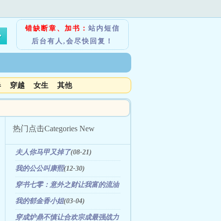
错缺断章、加书：
站内短信
后台有人,会尽快回复！
春
穿越
女生
其他
热门点击
Categories New
夫人你马甲又掉了
(08-21)
我的公公叫康熙
(12-30)
穿书七零：意外之财让我富的流油
(06-04)
我的郁金香小姐
(03-04)
穿成炉鼎不慎让合欢宗成最强战力