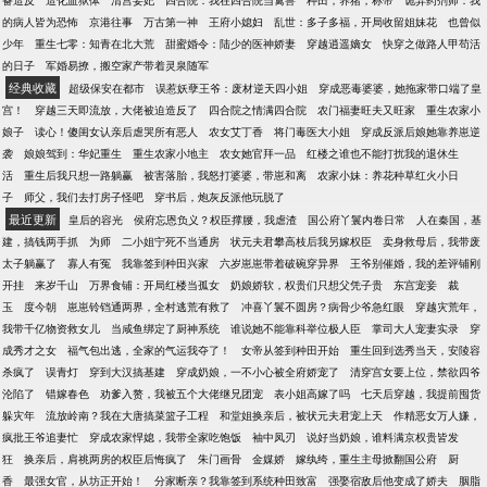
备造反
造化血狱体
清宫妾妃
四合院：我在四合院当禽兽
种田，养猪，称帝
诡异药剂师：我
的病人皆为恐怖
京港往事
万古第一神
王府小媳妇
乱世：多子多福，开局收留姐妹花
也曾似
少年
重生七零：知青在北大荒
甜蜜婚令：陆少的医神娇妻
穿越逍遥嫡女
快穿之做路人甲苟活
的日子
军婚易撩，搬空家产带着灵泉随军
经典收藏
超级保安在都市
误惹妖孽王爷：废材逆天四小姐
穿成恶毒婆婆，她拖家带口端了皇
宫！
穿越三天即流放，大佬被迫造反了
四合院之情满四合院
农门福妻旺夫又旺家
重生农家小
娘子
读心！傻闺女认亲后虐哭所有恶人
农女艾丁香
将门毒医大小姐
穿成反派后娘她靠养崽逆
袭
娘娘驾到：华妃重生
重生农家小地主
农女她官拜一品
红楼之谁也不能打扰我的退休生
活
重生后我只想一路躺赢
被害落胎，我怒打婆婆，带崽和离
农家小妹：养花种草红火小日
子
师父，我们去打房子怪吧
穿书后，炮灰反派他玩脱了
最近更新
皇后的容光
侯府忘恩负义？权臣撑腰，我虐渣
国公府丫鬟内卷日常
人在秦国，基
建，搞钱两手抓
为师
二小姐宁死不当通房
状元夫君攀高枝后我另嫁权臣
卖身救母后，我带废
太子躺赢了
寡人有冤
我靠签到种田兴家
六岁崽崽带着破碗穿异界
王爷别催婚，我的差评铺刚
开挂
来岁千山
万界食铺：开局红楼当孤女
奶娘娇软，权贵们只想父凭子贵
东宫宠妾
裁
玉
度今朝
崽崽铃铛通两界，全村逃荒有救了
冲喜丫鬟不圆房？病骨少爷急红眼
穿越灾荒年，
我带千亿物资救女儿
当咸鱼绑定了厨神系统
谁说她不能靠科举位极人臣
掌司大人宠妻实录
穿
成秀才之女
福气包出逃，全家的气运我夺了！
女帝从签到种田开始
重生回到选秀当天，安陵容
杀疯了
误青灯
穿到大汉搞基建
穿成奶娘，一不小心被全府娇宠了
清穿宫女要上位，禁欲四爷
沦陷了
错嫁春色
劝爹入赘，我被五个大佬继兄团宠
表小姐高嫁了吗
七天后穿越，我提前囤货
躲灾年
流放岭南？我在大唐搞菜篮子工程
和堂姐换亲后，被状元夫君宠上天
作精恶女万人嫌，
疯批王爷追妻忙
穿成农家悍媳，我带全家吃饱饭
袖中凤刃
说好当奶娘，谁料满京权贵皆发
狂
换亲后，肩祧两房的权臣后悔疯了
朱门画骨
金媒娇
嫁纨绔，重生主母掀翻国公府
厨
香
最强女官，从坊正开始！
分家断亲？我靠签到系统种田致富
强娶宿敌后他变成了娇夫
胭脂