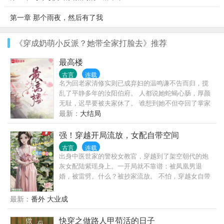
第一章 那个雨夜，然后有了我
《穿成奶萌小反派？她带全家打脸去》推荐
最高楼
古言
连载
名为回老家清修实则已成弃妇的温鸣谦不告而归，搅
乱了平静多年的汝阳伯府。 人都说她蛇蝎心肠，厚颜
无耻，迟早要被夫家休了。 谁想到她不但夺回了掌家
权，更是在贵妇圈中左右逢源，甚至攀上了皇亲贵
最新：
大结局
胄。 就在众人以为她坐稳了当家主母的位子时，她却
主动提出和离，飘然入宫。 一时间，谣言四起…… 但
强！穿越开局流放，女配自带空间
温鸣谦却对这些诋毁之言充耳不闻，她只顾朝前走
古言
连载
去，走向那人间最高处，哪怕高处不胜寒……
出身中医世家的警校女教官，穿越到了架空朝代的炮
灰女配陆紫瑶身上。一开局就不靠谱：被凤凰男退
婚，被雷劈。什么？被抄家流放。 不怕，穿越女自带
空间。 什么？亲哥也是穿越者，还自带房车空间。 流
放路上，遇灾荒，洪水，土匪，海盗。兄妹联手，天
最新：
番外 大业成
下我有。顺路解救某狼狗帅哥一枚。 定居山村，采药
挖矿两不误。小镇开铺子，县里开酒楼，收编土匪，
快穿之做路人甲苟活的日子