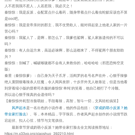
人不惹我我不惹人，人若惹我，我必灭之！
秦惊惊：我是反派，会配置点什么毒药，随身带着点什么毒虫蛇蚁应该也不算
是ooc吧。
秦惊惊：我是皇帝亲封的郡主，我不仗势欺人，能对得起皇上他老人家的一片
苦心吗？
秦惊惊：我鲨人了，是啊，那怎么了，我爹也鲨啊，鲨人家族遗传的不可以
吗？
秦惊惊：有人自远方来，虽远必诛啊，那么远都来了，不得鲨两个朋友助助
兴？
秦惊惊：别喊了，喊破喉咙都不会有人来救你的，哈哈哈哈（邪恶恐怖空灵
版）
秦昱（秦惊惊爹）：自己身为天子爪牙，活阎罗的名号名声在外，心狠手辣惨
绝人寰阴狠毒辣杀人狂魔，令人闻风丧胆，十步开外无人敢靠近，但是当他看
到穿着缩小版的督察司衣服的秦惊惊‘单纯’的笑着，他自己都打了个冷颤。
所以这心狠手辣真的会遗传吗？
【秦惊惊外耗型冷脸萌娃，手段毒辣，高智，智斗一切，文风轻松搞笑】
风声起水
是一名出色的小说作者，他的作品包括：《
穿成奶萌小反派？她
带全家打脸去
》、等，本本精品，字字珠玑，作者风声起水创作的小说情节跌
宕起伏、扣人心弦，情节与文笔俱佳。
最新章节穿成奶萌小反派？她带全家打脸去全文阅读推荐地址：
https://m.x33yq.org/xiaoshuo_392210.html