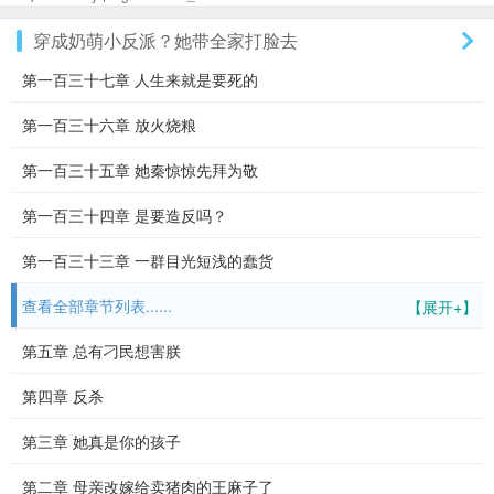
穿成奶萌小反派？她带全家打脸去
第一百三十七章 人生来就是要死的
第一百三十六章 放火烧粮
第一百三十五章 她秦惊惊先拜为敬
第一百三十四章 是要造反吗？
第一百三十三章 一群目光短浅的蠢货
查看全部章节列表......
【展开+】
第五章 总有刁民想害朕
第四章 反杀
第三章 她真是你的孩子
第二章 母亲改嫁给卖猪肉的王麻子了