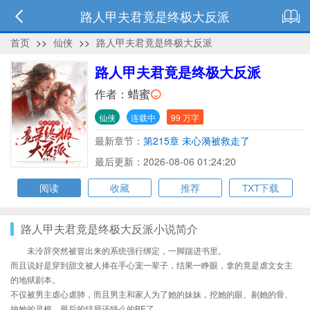
路人甲夫君竟是终极大反派
首页
>>
仙侠
>>
路人甲夫君竟是终极大反派
路人甲夫君竟是终极大反派
作者：
蜡蜜
仙侠
连载中
99 万字
最新章节：
第215章 未心漪被救走了
最后更新：2026-08-06 01:24:20
阅读
收藏
推荐
TXT下载
路人甲夫君竟是终极大反派小说简介
未泠辞突然被冒出来的系统强行绑定，一脚踹进书里。
而且说好是穿到甜文被人捧在手心宠一辈子，结果一睁眼，拿的竟是虐文女主
的地狱剧本。
不仅被男主虐心虐肺，而且男主和家人为了她的妹妹，挖她的眼、剔她的骨、
抽她的灵根，最后的结局还特么的BE了。