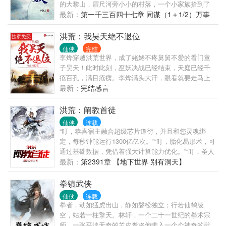
的大黎山，眉尺河旁小小的村落，一个小家族拾到了
这枚镜子，于是传仙道授仙法，开启波澜壮阔的新时
最新：
第一千三百四十七章 同谋（1＋1/2）万事
代。 (家族修仙，不圣母，种田，无系统，群像文)
达孙铭浩白银盟加更1/2
洪荒：我昊天绝不退位
仙侠
完结
李烨穿越洪荒世界，成了姥姥不疼舅舅不爱的看门童
子昊天！此时此刻，巫妖决战已经结束，天庭已经千
疮百孔，满目疮痍。李烨满头大汗，眼看就要走马上
任了！这一上任，就变成了有名无实，手底下一个人
最新：
完结感言
都没有的天帝！这一上任，自己就要面对众圣羞辱
了，天帝的处境很尴尬！这一上任，就要被天道命运
洪荒：阐教首徒
所束缚，身不由己！就在这时，最强天庭系统激活。
仙侠
连载
【选择1：让出天帝之位，求求鸿钧道祖，接着看大
“叮，恭喜宿主融合超级芯片道衍，并且和您灵魂绑
门，奖励“洪荒怂蛋称号”，系统沉寂无量无量劫。】
定，每秒钟能运行1300亿亿次。”“叮，胎化易形术，可
【选择2：入主天庭，奖励“大道鸿蒙紫气”一条，杀伐
通过基础数据，凭借着强大计算能力优化。”“叮，圣人
至宝“弑神枪！”】我李烨，即为大天尊，当机做出选
讲道，有着各种强大磁场，系统开始储存功能进行保
最新：
第2391章 【地下世界 别有洞天】
择！qq群号码：741603674，欢迎各位大佬。
存，并分析模拟出道场蕴含的磁力来。”“叮，针对眼前
之人攻击进行模拟后，系统计算出123万种可能，选择
拳镇武侠
最完美的方法应对。”“叮，混沌钟上蕴着完整的先天不
仙侠
连载
灭灵光一道，预计需要10000年才能彻底分解完毕，再
拳者，动如猛虎出山，静如磐松独立；行若仙鹤凌
领悟上面蕴含的法则之力。”简单而言，这是一个现代
空，站若一柱擎天。林轩，一个二十一世纪的拳术宗
人张衍，携带着超级芯片道衍穿入洪荒，凭借着系统
师，一张平淡无奇的羊皮卷将他带入一个个神奇的武