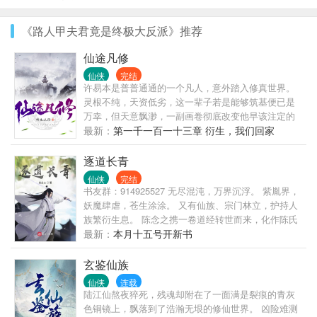
《路人甲夫君竟是终极大反派》推荐
仙途凡修
仙侠
完结
许易本是普普通通的一个凡人，意外踏入修真世界。
灵根不纯，天资低劣，这一辈子若是能够筑基便已是
万幸，但天意飘渺，一副画卷彻底改变他早该注定的
未来。写入基础练气决，获得中品功法纳气术。写入
最新：
第一千一百一十三章 衍生，我们回家
低阶神行符，获得中阶神风符。写入二品聚灵丹方，
获得三品凝元丹方。用草药残渣画了一株七寒草，获
逐道长青
得一株完整的七寒草。画了一柄剑，许易的飞剑法器
仙侠
完结
被增强了。画了一幅阵法，破阵布阵的方法出现
书友群：914925527 无尽混沌，万界沉浮。 紫胤界，
了。......在这天骄辈出的修真世界，许易一介凡修，逐
妖魔肆虐，苍生涂涂。 又有仙族、宗门林立，护持人
步登顶大道巅峰。
族繁衍生息。 陈念之携一卷道经转世而来，化作陈氏
仙族弟子，从此踏上了艰辛修行，逐道长青之路。
最新：
本月十五号开新书
PS：百万字老书高订近万，质量有保证，放心追书。
玄鉴仙族
仙侠
连载
陆江仙熬夜猝死，残魂却附在了一面满是裂痕的青灰
色铜镜上，飘落到了浩瀚无垠的修仙世界。 凶险难测