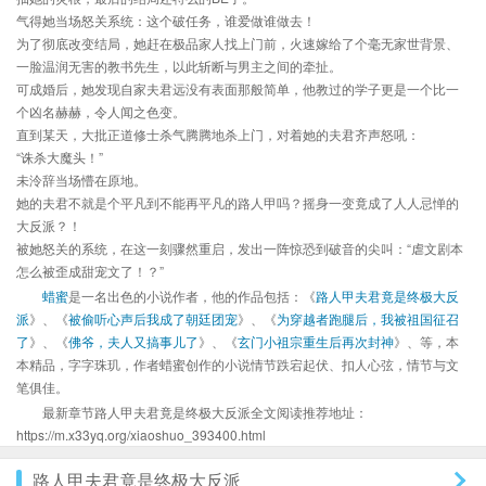
气得她当场怒关系统：这个破任务，谁爱做谁做去！
为了彻底改变结局，她赶在极品家人找上门前，火速嫁给了个毫无家世背景、
一脸温润无害的教书先生，以此斩断与男主之间的牵扯。
可成婚后，她发现自家夫君远没有表面那般简单，他教过的学子更是一个比一
个凶名赫赫，令人闻之色变。
直到某天，大批正道修士杀气腾腾地杀上门，对着她的夫君齐声怒吼：
“诛杀大魔头！”
未泠辞当场懵在原地。
她的夫君不就是个平凡到不能再平凡的路人甲吗？摇身一变竟成了人人忌惮的
大反派？！
被她怒关的系统，在这一刻骤然重启，发出一阵惊恐到破音的尖叫：“虐文剧本
怎么被歪成甜宠文了！？”
蜡蜜
是一名出色的小说作者，他的作品包括：《
路人甲夫君竟是终极大反
派
》、《
被偷听心声后我成了朝廷团宠
》、《
为穿越者跑腿后，我被祖国征召
了
》、《
佛爷，夫人又搞事儿了
》、《
玄门小祖宗重生后再次封神
》、等，本
本精品，字字珠玑，作者蜡蜜创作的小说情节跌宕起伏、扣人心弦，情节与文
笔俱佳。
最新章节路人甲夫君竟是终极大反派全文阅读推荐地址：
https://m.x33yq.org/xiaoshuo_393400.html
路人甲夫君竟是终极大反派