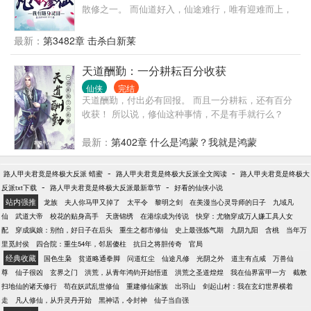
散修之一。 而仙道好入，仙途难行，唯有迎难而上，
百般磨炼才能仙道长青。 （境界：练气，筑基，金
丹，元婴···）
最新：
第3482章 击杀白新莱
天道酬勤：一分耕耘百分收获
仙侠
完结
天道酬勤，付出必有回报。 而且一分耕耘，还有百分
收获！ 所以说，修仙这种事情，不是有手就行么？
最新：
第402章 什么是鸿蒙？我就是鸿蒙
-
-
路人甲夫君竟是终极大反派 蜡蜜
路人甲夫君竟是终极大反派全文阅读
路人甲夫君竟是终极大
-
-
反派txt下载
路人甲夫君竟是终极大反派最新章节
好看的仙侠小说
站内强推
龙族
夫人你马甲又掉了
太平令
黎明之剑
在美漫当心灵导师的日子
九域凡
仙
武道大帝
校花的贴身高手
天唐锦绣
在港综成为传说
快穿：尤物穿成万人嫌工具人女
配
穿成疯娘：别怕，好日子在后头
重生之都市修仙
史上最强炼气期
九阴九阳
含桃
当年万
里觅封侯
四合院：重生54年，邻居傻柱
抗日之将胆传奇
官局
经典收藏
国色生枭
贫道略通拳脚
问道红尘
仙途凡修
光阴之外
道主有点咸
万兽仙
尊
仙子很凶
玄界之门
洪荒，从青年鸿钧开始悟道
洪荒之圣道煌煌
我在仙界富甲一方
截教
扫地仙的诸天修行
苟在妖武乱世修仙
重建修仙家族
出羽山
剑起山村：我在玄幻世界横着
走
凡人修仙，从升灵丹开始
黑神话，令封神
仙子当自强