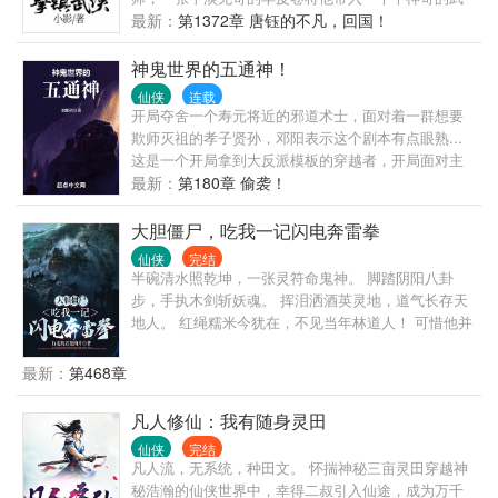
的计算功能，一步一步凭借着凡人之躯，走上巅峰的
侠世界，一场场江湖动荡由此开始。
最新：
第1372章 唐钰的不凡，回国！
道路。
神鬼世界的五通神！
仙侠
连载
开局夺舍一个寿元将近的邪道术士，面对着一群想要
欺师灭祖的孝子贤孙，邓阳表示这个剧本有点眼熟...
这是一个开局拿到大反派模板的穿越者，开局面对主
角反噬的故事！ ...... 一盏神奇的青铜古灯，带来一个
最新：
第180章 偷袭！
现世之魂。 且看一个现代的穿越者，带你领略不一样
的神诡大世！ 五通者、五欲皆通，尝遍人间大欲，世
大胆僵尸，吃我一记闪电奔雷拳
人谓之邪神！ ...... PS：新人新书！
仙侠
完结
半碗清水照乾坤，一张灵符命鬼神。 脚踏阴阳八卦
步，手执木剑斩妖魂。 挥泪洒酒英灵地，道气长存天
地人。 红绳糯米今犹在，不见当年林道人！ 可惜他并
不是林道人，也不是他的徒弟，而是那个被炼制成为
尸妖的男人，石少坚有一点懵，他要改变自己的命
最新：
第468章
运，第一件事就是当一个“好人！”
凡人修仙：我有随身灵田
仙侠
完结
凡人流，无系统，种田文。 怀揣神秘三亩灵田穿越神
秘浩瀚的仙侠世界中，幸得二叔引入仙途，成为万千