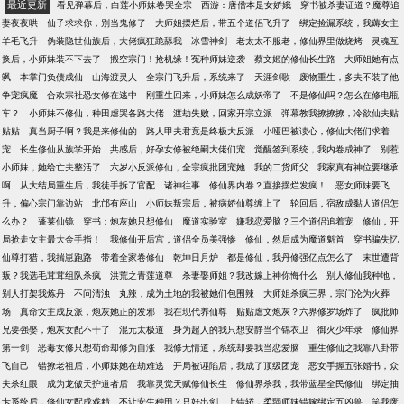
最近更新
看见弹幕后，白莲小师妹卷哭全宗
西游：唐僧本是女娇娥
穿书被杀妻证道？魔尊追
妻夜夜哄
仙子求求你，别当鬼修了
大师姐摆烂后，带五个道侣飞升了
绑定捡漏系统，我薅女主
羊毛飞升
伪装隐世仙族后，大佬疯狂跪舔我
冰雪神剑
老太太不服老，修仙界里做烧烤
灵魂互
换后，小师妹装不下去了
搬空宗门！抢机缘！冤种师妹逆袭
蔡文姬的修仙长生路
大师姐她有点
飒
本掌门负债成仙
山海渡灵人
全宗门飞升后，系统来了
天涯剑歌
废物重生，多夫不装了他
争宠疯魔
合欢宗社恐女修在逃中
刚重生回来，小师妹怎么成妖帝了
不是修仙吗？怎么在修电瓶
车？
小师妹不修仙，种田虐哭各路大佬
渡劫失败，回家开宗立派
弹幕教我撩撩撩，冷欲仙夫贴
贴贴
真当厨子啊？我是来修仙的
路人甲夫君竟是终极大反派
小哑巴被读心，修仙大佬们求着
宠
长生修仙从族学开始
共感后，好孕女修被绝嗣大佬们宠
觉醒签到系统，我内卷成神了
别惹
小师妹，她给亡夫整活了
六岁小反派修仙，全宗疯批团宠她
我的二货师父
我家真有神位要继承
啊
从大结局重生后，我徒手拆了官配
诸神往事
修仙界内卷？直接摆烂发疯！
恶女师妹要飞
升，偏心宗门靠边站
北邙有座山
小师妹叛宗后，被病娇仙尊缠上了
轮回后，宿敌成黏人道侣怎
么办？
蓬莱仙镜
穿书：炮灰她只想修仙
魔道实验室
嫌我恋爱脑？三个道侣追着宠
修仙，开
局抢走女主最大金手指！
我修仙开后宫，道侣全员美强惨
修仙，然后成为魔道魁首
穿书骗失忆
仙尊打猎，我揣崽跑路
带着全家卷修仙
乾坤日月炉
都是修仙，我丹修强亿点怎么了
末世遭背
叛？我选毛茸茸组队杀疯
洪荒之青莲道尊
杀妻娶师姐？我改嫁上神你悔什么
别人修仙我种地，
别人打架我炼丹
不问清浊
丸辣，成为土地的我被她们包围辣
大师姐杀疯三界，宗门沦为火葬
场
真命女主成反派，炮灰她正的发邪
我在现代养仙尊
贴贴虐文炮灰？六界修罗场炸了
疯批师
兄要强娶，炮灰女配不干了
混元太极道
身为超人的我只想安静当个锦衣卫
御火少年录
修仙界
第一剑
恶毒女修只想苟命却修为自涨
我修无情道，系统却要我当恋爱脑
重生修仙之我靠八卦带
飞自己
错撩老祖后，小师妹她在劫难逃
开局被诬陷后，我成了顶级团宠
恶女手握五张婚书，众
夫杀红眼
成为龙傲天护道者后
我靠灵觉天赋修仙长生
修仙界杀我，我带蓝星全民修仙
绑定抽
卡系统后，修仙女配成戏精
不让安生种田？只好出剑
上错轿，柔弱师妹错嫁绑定五凶兽
笑我废