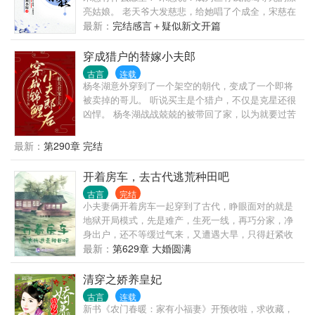
亮姑娘。 老天爷大发慈悲，给她唱了个成全，宋慈在
去试镜的路上摔了一跤再醒来时，她发现自己愿望成
最新：
完结感言＋疑似新文开篇
真了，她真的成了个巨有钱的，混喝等死的—— 老祖
宗！ 宋慈表示这剧本的开局，她接受不能啊！ 但，穿
穿成猎户的替嫁小夫郎
都穿了，那就演吧，老话不是说么：人生如戏，全靠
古言
连载
演技！
杨冬湖意外穿到了一个架空的朝代，变成了一个即将
被卖掉的哥儿。 听说买主是个猎户，不仅是克星还很
凶悍。 杨冬湖战战兢兢的被带回了家，以为就要过苦
日子了。 哪成想冷脸的猎户一心只想和他好好过日
子。 而且说好的凶悍呢，碰碰手就脸红的是谁啊。 猎
最新：
第290章 完结
户身高腿长一身腱子肉，妥妥的古代版 180+黑皮体育
生。 杨冬湖极力压制住嘴角的笑容，这哪是克星，这
开着房车，去古代逃荒种田吧
明明是久旱逢甘霖啊。
古言
完结
小夫妻俩开着房车一起穿到了古代，睁眼面对的就是
地狱开局模式，先是难产，生死一线，再巧分家，净
身出户，还不等缓过气来，又遭遇大旱，只得赶紧收
拾利索加入了逃荒大军。 一路经历了八十一难，好
最新：
第629章 大婚圆满
在，他们有房车这个外挂在，吃喝不愁，偶尔还能把
逃荒当成旅行来享受。 等好不容易安顿下来后，以为
清穿之娇养皇妃
从此，就能走上种田发家致富的康庄大道了，谁知没
古言
连载
几年，又卷入了宫斗。 顾欢喜很惆怅，她就是一平凡
新书《农门春暖：家有小福妻》开预收啦，求收藏，