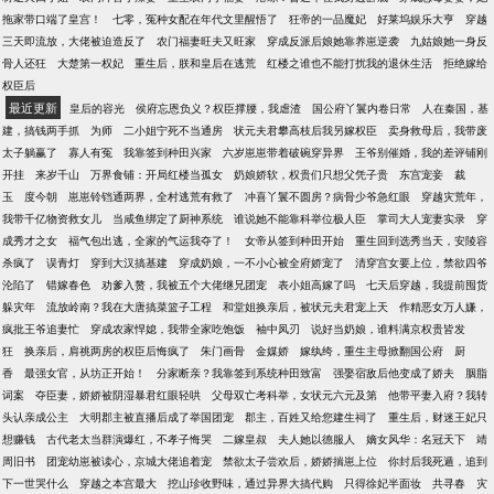
拖家带口端了皇宫！
七零，冤种女配在年代文里醒悟了
狂帝的一品魔妃
好莱坞娱乐大亨
穿越
三天即流放，大佬被迫造反了
农门福妻旺夫又旺家
穿成反派后娘她靠养崽逆袭
九姑娘她一身反
骨人还狂
大楚第一权妃
重生后，朕和皇后在逃荒
红楼之谁也不能打扰我的退休生活
拒绝嫁给
权臣后
最近更新
皇后的容光
侯府忘恩负义？权臣撑腰，我虐渣
国公府丫鬟内卷日常
人在秦国，基
建，搞钱两手抓
为师
二小姐宁死不当通房
状元夫君攀高枝后我另嫁权臣
卖身救母后，我带废
太子躺赢了
寡人有冤
我靠签到种田兴家
六岁崽崽带着破碗穿异界
王爷别催婚，我的差评铺刚
开挂
来岁千山
万界食铺：开局红楼当孤女
奶娘娇软，权贵们只想父凭子贵
东宫宠妾
裁
玉
度今朝
崽崽铃铛通两界，全村逃荒有救了
冲喜丫鬟不圆房？病骨少爷急红眼
穿越灾荒年，
我带千亿物资救女儿
当咸鱼绑定了厨神系统
谁说她不能靠科举位极人臣
掌司大人宠妻实录
穿
成秀才之女
福气包出逃，全家的气运我夺了！
女帝从签到种田开始
重生回到选秀当天，安陵容
杀疯了
误青灯
穿到大汉搞基建
穿成奶娘，一不小心被全府娇宠了
清穿宫女要上位，禁欲四爷
沦陷了
错嫁春色
劝爹入赘，我被五个大佬继兄团宠
表小姐高嫁了吗
七天后穿越，我提前囤货
躲灾年
流放岭南？我在大唐搞菜篮子工程
和堂姐换亲后，被状元夫君宠上天
作精恶女万人嫌，
疯批王爷追妻忙
穿成农家悍媳，我带全家吃饱饭
袖中凤刃
说好当奶娘，谁料满京权贵皆发
狂
换亲后，肩祧两房的权臣后悔疯了
朱门画骨
金媒娇
嫁纨绔，重生主母掀翻国公府
厨
香
最强女官，从坊正开始！
分家断亲？我靠签到系统种田致富
强娶宿敌后他变成了娇夫
胭脂
词案
夺臣妻，娇娇被阴湿暴君红眼轻哄
父母双亡考科举，女状元六元及第
他带平妻入府？我转
头认亲成公主
大明郡主被直播后成了举国团宠
郡主，百姓又给您建生祠了
重生后，财迷王妃只
想赚钱
古代老太当群演爆红，不孝子悔哭
二嫁皇叔
夫人她以德服人
嫡女风华：名冠天下
靖
周旧书
团宠幼崽被读心，京城大佬追着宠
禁欲太子尝欢后，娇娇揣崽上位
你封后我死遁，追到
下一世哭什么
穿越之本宫最大
挖山珍收野味，通过异界大搞代购
只得徐妃半面妆
共寻春
灾