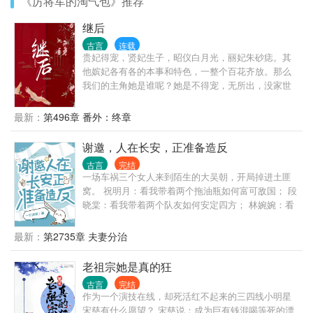
《厉将军的淘气包》推荐
继后
古言
连载
贵妃得宠，贤妃生子，昭仪白月光，丽妃朱砂痣。其
他嫔妃各有各的本事和特色，一整个百花齐放。那么
我们的主角她是谁呢？她是不得宠，无所出，没家世
的继后。真棒，这剧情怎么有那么一丝丝熟悉呢？不
管了，赵无眠穿来的第一天就躺平了，争宠？争个
最新：
第496章 番外：终章
屁！ 无故不可能废后，皇帝可是要做明君的。 地位有
了，俸禄不少，就地开摆，这日子还要什么自行车？
谢邀，人在长安，正准备造反
至于你说家族荣耀，家里男人不争气靠我一个弱女子
古言
完结
吗？爱谁谁。 至于你说没有子嗣，咱主打一个儿孙自
一场车祸三个女人来到陌生的大吴朝，开局掉进土匪
有儿孙福，没有儿孙我享福。古人不能想开的事，咱
窝。 祝明月：看我带着两个拖油瓶如何富可敌国； 段
都想得开。 于是忽然之间皇帝就发现自己这小皇后变
晓棠：看我带着两个队友如何安定四方； 林婉婉：看
了，也不提建议了，也不规劝了，也不顶嘴了，更不
我抱着两条金大腿如何躺平人生…偶尔也可以翻身客
闹气了。 你跟她说什么，她都是好，行，可以，陛下
串神医。 全然陌生的环境，危机四伏的现实。胜利会
最新：
第2735章 夫妻分治
说的对，都听陛下的。 被满足的陛下忽然觉得不满
师的第一天一致决定——抱团取暖，不搞事不闹事，
足，这叫什么？大概就是贱皮子吧……
争取苟到最后。
老祖宗她是真的狂
古言
完结
作为一个演技在线，却死活红不起来的三四线小明星
宋慈有什么愿望？ 宋慈说：成为巨有钱混喝等死的漂