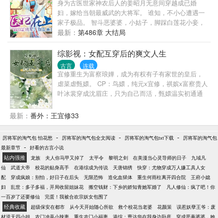
身为古医世家神农后人的姜昭月无意间穿越成已婚
洁） 世界三：异能毁天灭地却有不育之症的末日领主
妇，嫁给当朝最威武的大将军。 谁知，不小心遭遇一
vs异能是变美的废物花瓶 世界四：金龙真身却因凡人
家子极品。 智斗恶婆婆，小姑子，脚踩白莲花小妾，
女子难以承受而无子的人皇vs被献上的绝代名伶 世界
打的色胆包天的小叔子不能人道，仗着高超医术走上
最新：
第486章 大结局
五：千亿商业帝国统治者却被下药导致难有孩子的霸
人生巅峰，却偶然发现，自己的便宜夫君竟然是个腹
总vs被赶出豪门的假千金 世界六：力能扛鼎逐鹿天下
黑货……表面是忠孝两全的大将军，背地里却是冷面
综影视：女配互穿后的爽文人生
却被诅咒无缘子女的异族王vs战败前往和亲的柔弱中
无情的大魔头，当身份被揭穿，魔君搂着小妻子邪魅
原公主（完结非双洁） 世界七：待定
古言
连载
一笑：“夫人，谁欺负你，直接毒死算我的！”情节虚
宜修重生为富察琅嬅，成为有权有子有家世的皇后，
构，请勿模仿
虐菜虐甄嬛。 CP：鸟嬛，纯元x宜修，祺嫔x富察贵人
叶冰裳穿成沈眉庄，只为自己而活，甄嬛温实初通通
闪开。 安陵容魂穿盛墨兰，不受宠嫡女成为受宠庶
女，一身技能心机无处安放。 富察琅嬅穿成宜修，这
最新：
番外：王宜修33
把高端局，摆烂。
-
-
-
厉将军的淘气包 怕花愁
厉将军的淘气包全文阅读
厉将军的淘气包txt下载
厉将军的淘气包
-
最新章节
好看的古言小说
站内强推
龙族
夫人你马甲又掉了
太平令
黎明之剑
在美漫当心灵导师的日子
九域凡
仙
武道大帝
校花的贴身高手
在港综成为传说
天唐锦绣
快穿：尤物穿成万人嫌工具人女
配
穿成疯娘：别怕，好日子在后头
无限恐怖
造化血狱体
重生何雨柱离开四合院
王府小媳
妇
乱世：多子多福，开局收留姐妹花
搬空钱财：下乡的娇知青她军婚了
凡人修仙：疯了吧！你
一百岁了还要修仙
完蛋！我被合欢宗妖女包围了
经典收藏
超级保安在都市
从今天开始随心所欲
救个校花当老婆
花颜策
误惹妖孽王爷：废
材逆天四小姐
农门冲喜小辣妻
重生农门小福妻
港综：曹达华在我身边卧底
穿成恶毒婆婆，她