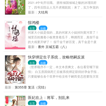
小老百姓，打不了那样的高端局啊。 况且，还有个铁
2021.4中旬开坑哦。 拥有倾国倾城之貌的沐瑾回府
憨憨老公，带不动，根本带不动。 最后，她发现，亲
了，四爷后院众人无不虎视眈眈：来了，实力争宠的
生闺女阿鲤才是女主吧？ 一岁阿鲤软萌可爱，”哥哥真
来了！ 沐瑾很苦逼，争宠干什么？多耽误种田！她并
最新：
大结局
好看。“ 三岁阿鲤机灵漂亮，”哥哥，我把眼泪给你
不想回来啊，福晋心思深沉，李侧福晋咄咄逼人，宋
吃，吃了后，你就再不会生病了。“ 七岁阿鲤蕙质兰
格格是个笑面虎，耿格格是个假天真，她空有美貌其
惊鸿楼
心，”哥哥，你想要多少粮食？我都可以帮你种出来。“
实地位低、没靠山、两眼一抹黑！好想哭，想回庄子
古言
连载
十岁阿鲤小荷初绽，”哥哥，你说我们永远会在一起，
种田！ 众人气愤：信你才怪！你个心机女，才回来多
何家大小姐是假的，真的何家大小姐掉到黄河里了！
不要住到宫里去好不好？“ 十四岁阿鲤名动京城，”哥
久啊，自己算算跟爷‘偶遇’多少回了？ 沐瑾：...... 真
城里百姓搬着小板凳拿着瓜子，蜂拥而至，真假千金
哥，我长大了，你可以来娶我了。“
的是偶遇啊！她能怎么办？她也很绝望啊！ 四爷：这
的大戏要开锣了！ 假千金千娇百宠，真千金是个废
样的偶遇可以再多一点！遇着遇着就上了心，只想把
物？ 确实废，她这一生也只不过干了三件小事，随便
最新：
番外 京城五霸（八）
她娇养起来，宠着疼着，给她最好的一切。 书友群：
养大的孩子当了皇帝，掐掐手指废了一座城，世间遍
169598252
地惊鸿楼。
快穿绑定生子系统，攻略绝嗣反派
古言
连载
（世界顺序不一定，本文本质爽文，各位看官嘴下留
情） 白玉质因病死亡后被系统绑定获得好孕金手指，
只要能够在各个世界中给没有子嗣而变态想要毁灭世
界的反派生崽崽就有机会回到现实世界并获得健康的
身体，而穿越的身份是世界中虽然美貌却身份卑微、
最新：
第355章 复活（完结）
只能成为主角成长垫脚石的炮灰。 世界一：一统天下
功过千秋却子嗣艰难的暴君vs爬上龙床的绝美宫女
医妃在上：将军，别乱来
（完结非双洁） 世界二：基因等级最强却生育概率极
古言
连载
低的星际帝王vs基因劣等的美貌奴隶（更新中，双