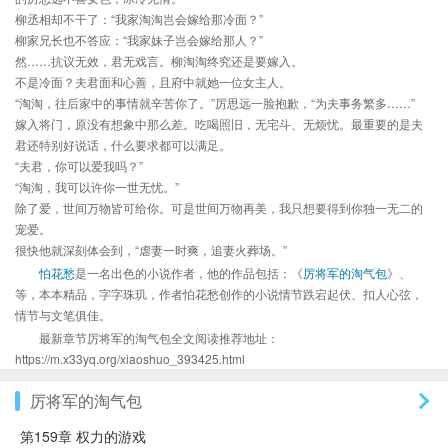
柳丞相却不干了：“我家淘淘岂会嫁给那冷面？”
柳家兄长也不答应：“我家妹子岂会嫁给那人？”
然……抗议无效，君无戏言。柳淘淘终究还是要嫁入。
不是冷面？夫君面和心善，且府中就她一位女主人。
“淘淘，往后家中的事情就辛苦你了。”厉思远一脸抱歉，“为夫事务繁多……”
嫁入将门，原没有想象中那么差。吃喝照旧，无宅斗、无烦忧。最重要的是夫
君还特别好说话，什么要求都可以满足。
“夫君，你可以爱我吗？”
“淘淘，我可以许你一世无忧。”
除了爱，世间万物皆可给你。可是世间万物再美，我只想要得到你独一无二的
宠爱。
很快他就深刻体会到，“虐妻一时爽，追妻火葬场。”
怕花愁
是一名出色的小说作者，他的作品包括：《
厉将军的淘气包
》、
等，本本精品，字字珠玑，作者怕花愁创作的小说情节跌宕起伏、扣人心弦，
情节与文笔俱佳。
最新章节厉将军的淘气包全文阅读推荐地址：
https://m.x33yq.org/xiaoshuo_393425.html
厉将军的淘气包
第159章 权力的游戏