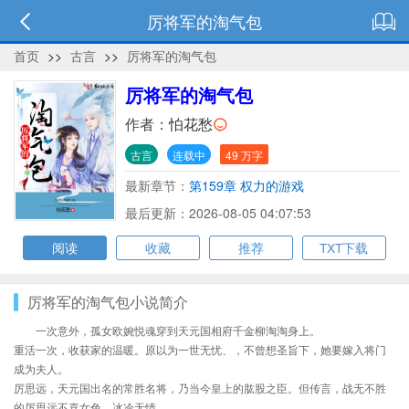
厉将军的淘气包
首页
>>
古言
>>
厉将军的淘气包
厉将军的淘气包
作者：
怕花愁
古言
连载中
49 万字
最新章节：
第159章 权力的游戏
最后更新：2026-08-05 04:07:53
阅读
收藏
推荐
TXT下载
厉将军的淘气包小说简介
一次意外，孤女欧婉悦魂穿到天元国相府千金柳淘淘身上。
重活一次，收获家的温暖。原以为一世无忧、，不曾想圣旨下，她要嫁入将门
成为夫人。
厉思远，天元国出名的常胜名将，乃当今皇上的肱股之臣。但传言，战无不胜
的厉思远不喜女色，冰冷无情。