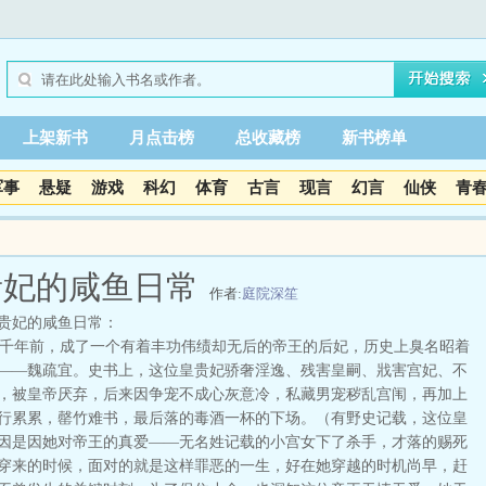
上架新书
月点击榜
总收藏榜
新书榜单
军事
悬疑
游戏
科幻
体育
古言
现言
幻言
仙侠
青
贵妃的咸鱼日常
作者:
庭院深笙
贵妃的咸鱼日常：
年前，成了一个有着丰功伟绩却无后的帝王的后妃，历史上臭名昭着
——魏疏宜。史书上，这位皇贵妃骄奢淫逸、残害皇嗣、戕害宫妃、不
，被皇帝厌弃，后来因争宠不成心灰意冷，私藏男宠秽乱宫闱，再加上
行累累，罄竹难书，最后落的毒酒一杯的下场。（有野史记载，这位皇
因是因她对帝王的真爱——无名姓记载的小宫女下了杀手，才落的赐死
穿来的时候，面对的就是这样罪恶的一生，好在她穿越的时机尚早，赶