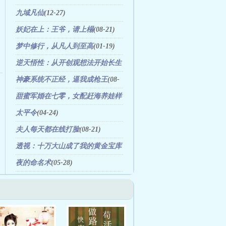
03)
九域凡仙
(12-27)
妖妃在上：王爷，请上榻
(08-21)
梦中修行，从凡人到至高
(01-19)
逆天悟性：从开创观想法开始长生
(02-24)
神豪系统不正经，逼我成枪王
(08-
07)
甜蜜军婚在七零，女配赶海养娃样
样行
(10-13)
太平令
(04-24)
夫人每天都在线打脸
(08-21)
透视：十万大山成了我的黄金宝库
(09-04)
夜的命名术
(05-28)