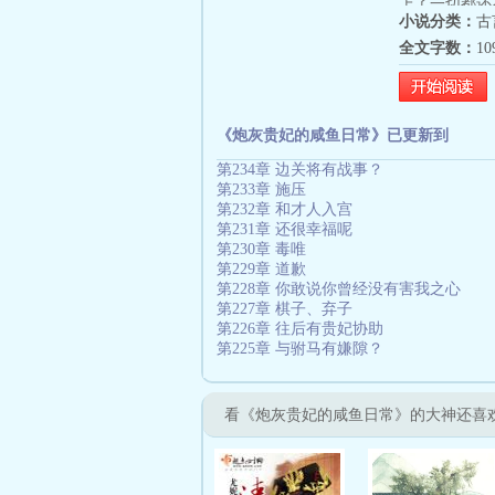
上了一切都还
小说分类：
古
脆摆烂享受人
全文字数：
1
癖好。她有钱
过，总有小人
想让她做内应
果断转身抱紧
《炮灰贵妃的咸鱼日常》已更新到
要反水！我要
第234章 边关将有战事？
第233章 施压
第232章 和才人入宫
第231章 还很幸福呢
第230章 毒唯
第229章 道歉
第228章 你敢说你曾经没有害我之心
第227章 棋子、弃子
第226章 往后有贵妃协助
第225章 与驸马有嫌隙？
看《炮灰贵妃的咸鱼日常》的大神还喜