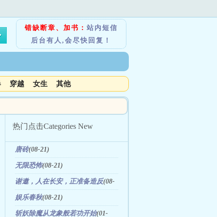
错缺断章、加书：
站内短信
后台有人,会尽快回复！
春
穿越
女生
其他
热门点击
Categories New
唐砖
(08-21)
无限恐怖
(08-21)
谢邀，人在长安，正准备造反
(08-
07)
娱乐春秋
(08-21)
斩妖除魔从龙象般若功开始
(01-