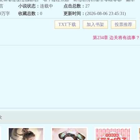
不曾发生的关键时刻，为了保住小命，也深知这位帝王无情无爱，她干
言
小说状态：
连载中
点击总数：
27
生。争宠？谁爱争谁争。争权？谁爱要谁要。男宠？不好意思，没那个
09万字
收藏总数：
0
更新时间：
(2026-08-06 23:45:31)
有权有颜，只要本本分分苟着，等皇帝一死，将来荣升太妃不美吗？不
想害她，就在她苟全性命时，宫妃频频挑衅、亲王委婉示爱、母家作死
TXT下载
加入书架
投票推荐
，就连太后，都想将她当做垫脚石踩上一踩。四面楚歌的环境下，卫菡
那位的大腿。“陛下救我！”卫菡表示，今非昔比了，玩过狼人杀吗？我
第234章 边关将有战事？
做个好人啊！
欢