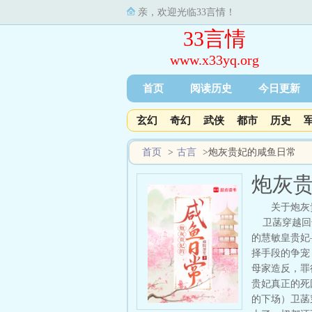
亲，欢迎光临33言情！
33言情
www.x33yq.org
首页
阅读历史
今日更新
玄幻
奇幻
武侠
都市
历史
首页
>
古言
>
炮灰贵妃的咸鱼日常
炮灰
关于炮灰
卫菡穿越回千
的慧敏皇贵妃
择手段的争宠
母家造反，罪
贵妃真正的死
的下场）卫菡