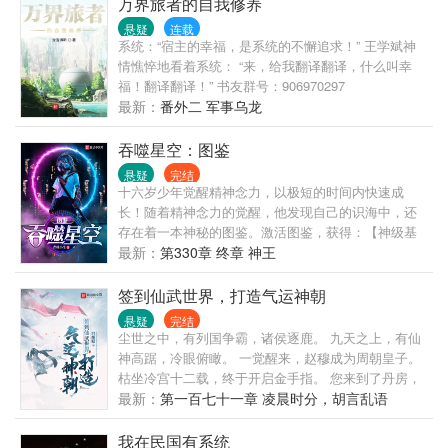
万界旅者的自我修养
纸袋从面包店里出来。 转眼的功夫，外头就下起了倾
悬疑
连载
盆大的雨，哗啦哗啦砸在水泥地上。 谢如鹤不知从哪
系统：“宿主的幸福，是系统的不懈追求！” 王学斌神
出现，撑着伞，站在她的旁边。 见她看过来了，他才
情憔悴地看着系统： “来，给我翻译翻译，什么叫幸
问：“你有伞吗？” 书念点头，从包里拿出了一把伞。
福！翻译翻译！” 书友群号：906970297
下一刻，谢如鹤伸手将伞关掉，面无表情地说： “我的
最新：
番外二 军事乌龙
坏了。” “……” *久别重逢/双向治愈 *坐轮椅的阴郁男x
有被害妄想症的小软妹 微博@小竹已 【推荐好看哒
吞噬星空：图鉴
文！！】 栖见的完结文《睡够了吗》——冷淡其实占
悬疑
完结
有欲很强的闷骚病娇x色胆包天其实很怂的话痨妹 时衿
十六岁少年觉醒精神念力，以极短的时间内快速成
的连载文《第九行诗》——假正经神外医生x真温柔精
长！随着精神念力的觉醒，他发现自己的识海中，还
神科医生 尘尾的预收文《我想和你谈个恋爱》——反
存在着一本神秘的图鉴。激活图鉴，获得：【神级基
差装逼大佬x社恐脑洞大怂逼
因原能修炼法】、顶级刀法【明月斩】、顶级战刀
最新：
第330章 终章 神王
【明月】、【导引术】、【识海空间】！在那之后，
整本图鉴一片空白，是继续获得奖励，以达成图鉴成
签到仙武世界，打造气运神朝
就的方式，还是就此彻底无用？………………书友
悬疑
完结
群：147596353
尘世之中，有列国争霸，诸侯逐鹿。 九天之上，有仙
神高踞，冷眼俯瞰。 一觉醒来，赵穆成为周朝皇子。
枯坐冷宫十二载，终于开启金手指。 您来到了丹房，
提取到了【血菩提】。 您来到了藏书楼，提取到了
最新：
第一百七十一章 凌晨时分，胡言乱语
【明神武典】。 您来到了祭天高台，提取到了【天子
望气术】。 您来到了戎族古城，提取到了【圣魔四
我在民国有系统