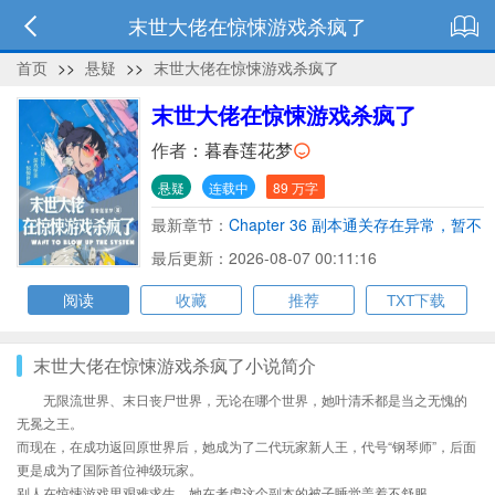
末世大佬在惊悚游戏杀疯了
首页
>>
悬疑
>>
末世大佬在惊悚游戏杀疯了
末世大佬在惊悚游戏杀疯了
作者：
暮春莲花梦
悬疑
连载中
89 万字
最新章节：
Chapter 36 副本通关存在异常，暂不
进行通关评价。
最后更新：2026-08-07 00:11:16
阅读
收藏
推荐
TXT下载
末世大佬在惊悚游戏杀疯了小说简介
无限流世界、末日丧尸世界，无论在哪个世界，她叶清禾都是当之无愧的
无冕之王。
而现在，在成功返回原世界后，她成为了二代玩家新人王，代号“钢琴师”，后面
更是成为了国际首位神级玩家。
别人在惊悚游戏里艰难求生，她在考虑这个副本的被子睡觉盖着不舒服。