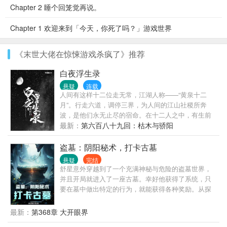
Chapter 2 睡个回笼觉再说。
Chapter 1 欢迎来到「今天，你死了吗？」游戏世界
《末世大佬在惊悚游戏杀疯了》推荐
白夜浮生录
悬疑
连载
人间有这样十二位走无常，江湖人称——“黄泉十二
月”。行走六道，调停三界，为人间的江山社稷所奔
波，是他们永无止尽的宿命。在十二人之中，有生前
乐善好施、普度群生的纯良之人，却也有怙恶不悛、
最新：
第六百八十九回：枯木与骄阳
暴戾恣睢的极恶之人。他们拥有不灭之身与无尽的寿
命，而永生对这些人来说，可以是褒奖，也可以是在
盗墓：阴阳秘术，打卡古墓
他们醒悟之前都不会停止的惩罚。他们非人非仙，亦
悬疑
完结
非妖魔。置身轮回外，行走六道间，执笔阴阳，裁决
舒星意外穿越到了一个充满神秘与危险的盗墓世界，
生灭，游荡人魔两界。换句话说，是活着的亡者，也
并且开局就进入了一座古墓。幸好他获得了系统，只
是逝去的生人。
要在墓中做出特定的行为，就能获得各种奖励。从探
索金国大将军墓到火烧精绝女王，再到云顶天宫，舒
星凭借系统的帮助和自己的智慧，逐渐成长为一名强
最新：
第368章 大开眼界
大的探险者。他始终坚守着“只要是墓里的，都属于国