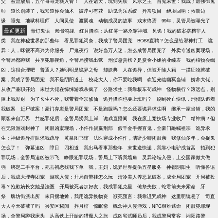
父
被流放后，五个哥哥宠我入骨！
人在诸天，玩到失联
风水之王
百鬼末世：我成了最强御鬼
戏风气！ 对此，顾念瓷表示：我不就是运气爆棚了
师
道长别装了，我知道你会仙术
彼岸可有花
助鬼为乐系统
异常项目
绝境回响：救赎边
点、实力强悍了点、五行缺德了点、道德败坏了点、
缘
睡鬼
地狱料理师
人间灵使
渡阴魂
动物成灵的故事
戏末终焉
99年，灵管局被曝光了
卑鄙无耻了点、心狠手辣了点……抛开这些不论，我
最近更新
青灯鬼语
殓骨鸣规
红月降临：从红雾一路杀穿神域
见诡！我的破案搭档非人
一直是品德高尚的大好人啊！
类
我在神秘世界的那些年
看见罪犯词条，我成了警局团宠
BOSS直聘？怎么是给邪神打工
诡
异：人，咪很不高兴为你服务
尸鬼夜行
说好当万人迷，怎么成警局团宠了
外卖专送凶案现场，
全警局都蹲我
共享犯罪视角，全警局捞我出狱
刑侦悬赏榜？是赏金小姐的业绩表
我的植物会缉
凶，这很合理吧
普通人？她明明是诡异之母
却妖典
人在诡异，但被开除人籍
一摸证物就破
案，我成了警局团宠
我不是阴阳道士
校花大人，你不要吃我啊
欢迎光临幽冥当铺
娇养大佬，
从收尸兼职开始
末世大佬在惊悚游戏杀疯了
公路求生：我靠板车苟成神
怪物横行？滚远点，别
阻止我发财
为了长生不死，我带着全宗修仙
诡异降临也要上班吗？
刷到死亡快讯，刑侦队追着
我破案
赶尸破案！豪门弃崽是警局团宠
不是跑腿吗？怎么还要诡异求生啊
继承一家当铺，我的
顾客来自万界
共感罪犯后，全警局捞我上岸
诡戏直播间
我在废土竞技场专业收尸
精神病？但
在无限游戏封神了
闭眼凶案现场，小仵作躺赢刑部
假千金手握百鬼，全豪门跪喊祖宗
诡异求
生：神级诡异排队求我疏导
黄泉图书馆
法医穿成小仵作，洁癖少卿闭眼亲
我修仙多年，会捉鬼
怎么了！
弹幕追凶
障目
四相道
我出马看事那些年
末世送快递，我靠小电驴成首富
拍到犯
罪现场，全警局追凶被带飞
睁眼犯罪现场，警局上下听我墙角
灵异论坛入侵，上交国家做大做
强
绑定二手平台，死去初恋找我下单
我，王妈，诡异世界提供五星服务
神都阴阳生
听懂兽语
后，我成大理寺团宠
游戏入侵：开局自带挂怎么玩
清冷美人养恶龙破案，成全局团宠
开局被投
毒？抱歉嫡长女她是法医
开局被死者加好友，我成罪犯克星
傩祭失败，蛇君前夫来索命
牙
祭
牌坊街派出所
末日摆地摊，我用诡异换物资
濒死预言：我靠诅咒成神
这里明镜悬了
司直
大人今天破戒了吗
兴安区秘闻
葬月棺
惊眠斋
概念神入侵游戏，NPC艰难逃命
闭眼犯罪现
场，全警局蹲我床头
从高铁上开始的猎魔人之旅
成凶宅试睡员后，我成警局常客
湘阳路警