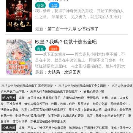
蚀】。 昆仑之丘，归墟界海，阴世酆都…… 赵穆行过
悬疑
连载
万界，将龙旗插遍诸天！
我叫杨峰，获得了神奇莫测的系统，开始了辉煌的人
生之路。 除暴安良，见义勇为，就是我的人生准则！
最新：
第二百一十九章 少爷出事了
欧皇？我吗？也就十连出金吧
悬疑
完结
——以下正文简介—— 顾念瓷从小到大好事不断，不
是在中奖、就是在中奖的路上，即便不出门也有一张
张红钞票吹进屋内。 与之形成极端的是、她从小到大
怪事不断，不是在见鬼、就是见鬼的路上，即便不出
最新：
大结局：欢迎回家
门也能梦见鬼。 顾念瓷就这么度过了如履薄冰的九
年，直到进入一个名为的鬼地方，还觉醒了名为「千
-
-
末世大佬在惊悚游戏杀疯了 暮春莲花梦
末世大佬在惊悚游戏杀疯了全文阅读
末世大佬在惊悚
丝万缕」的废物天赋。 对此，顾念瓷不仅接受良好，
-
-
游戏杀疯了txt下载
末世大佬在惊悚游戏杀疯了最新章节
好看的悬疑小说
还做好cos晴天娃娃的准备了，结果一不小心混成人人
站内强推
龙族
在美漫当心灵导师的日子
在港综成为传说
无限恐怖
破局
谢邀，人在长
喊打的欧皇狗。 顾念瓷：我不就是运气好了点、拿到
安，正准备造反
修仙从做杂役开始
种田，养猪，称帝
星辰大道
御兽进化商
系统赋我长生，
的超稀有道具多了点吗？虽然我每次杀死诡异都能获
活着终会无敌
六零：冷面军官被科研大佬拿捏了
重生七零：知青在北大荒
战锤原体：黄金王座
得道具，但我抽卡也是十连出金啊！咦？怎么都破防
有我一份
剑道圣体的我只想躺平
鉴宝神眼：从缅北逃亡开始
完蛋！我被合欢宗妖女包围了
港
了？ 那些破防玩家拉起横幅：游戏可以输，欧皇必须
岛旧事
寻宝全世界
穿书后我被四个哥哥宠上天
死！ 后来，诸多玩家和诡异一起投诉：逃生游戏能不
经典收藏
龙族
不良人：谁还不是个李唐后裔
诡异降临：开局拥有万亿冥币
漫威：圣斗士之
能单独让顾念瓷交钱进副本啊？她凭一己之力败坏游