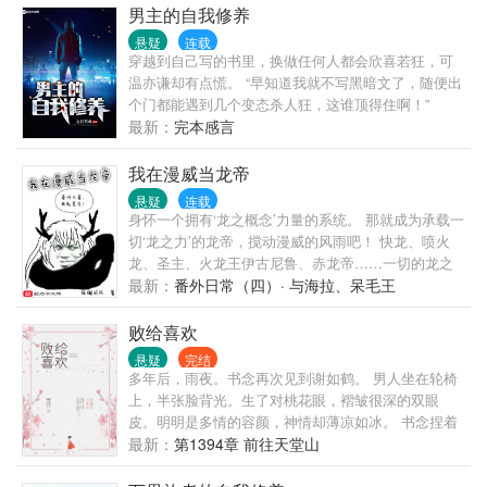
家”的信念，以义务兵的身份，为国家奉献自己的一
男主的自我修养
切。
悬疑
连载
穿越到自己写的书里，换做任何人都会欣喜若狂，可
温亦谦却有点慌。 “早知道我就不写黑暗文了，随便出
个门都能遇到几个变态杀人狂，这谁顶得住啊！”
最新：
完本感言
我在漫威当龙帝
悬疑
连载
身怀一个拥有‘龙之概念’力量的系统。 那就成为承载一
切‘龙之力’的龙帝，搅动漫威的风雨吧！ 快龙、喷火
龙、圣主、火龙王伊古尼鲁、赤龙帝……一切的龙之
力将在他手中显现。 （以漫威电影宇宙为主）
最新：
番外日常（四）· 与海拉、呆毛王
败给喜欢
悬疑
完结
多年后，雨夜。书念再次见到谢如鹤。 男人坐在轮椅
上，半张脸背光。生了对桃花眼，褶皱很深的双眼
皮。明明是多情的容颜，神情却薄凉如冰。 书念捏着
伞，不太确定地喊了他一声，随后道：“你没带伞吗？
最新：
第1394章 前往天堂山
要不我——” 谢如鹤的眼睑垂了下来，没听完，也不再
停留，直接进了雨幕之中。 很久以后，书念抱着牛皮