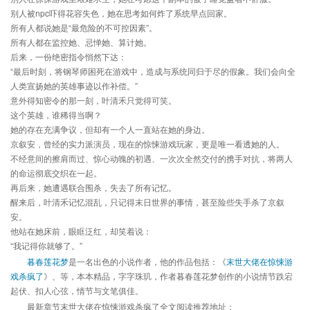
别人被npc吓得花容失色，她在思考如何炸了系统早点回家。
所有人都说她是“最危险的不可控因素”。
所有人都在监控她、忌惮她、算计她。
后来，一份绝密指令悄然下达：
“最后时刻，将钢琴师困死在游戏中，造成与系统同归于尽的假象。我们会向全
人类宣扬她的英雄事迹以作补偿。”
意外得知密令的那一刻，叶清禾只觉得可笑。
这个英雄，谁稀得当啊？
她的存在充满争议，但却有一个人一直站在她的身边。
京叙安，曾经的实力派演员，现在的惊悚游戏玩家，更是唯一看透她的人。
不经意间的擦肩而过、惊心动魄的初遇、一次次全然交付的携手对抗，将两人
的命运彻底交织在一起。
再后来，她遭遇联合围杀，失去了所有记忆。
醒来后，叶清禾记忆混乱，只记得末日世界的事情，甚至险些失手杀了京叙
安。
他站在她床前，眼眶泛红，却笑着说：
“我记得你就够了。”
暮春莲花梦
是一名出色的小说作者，他的作品包括：《
末世大佬在惊悚游
戏杀疯了
》、等，本本精品，字字珠玑，作者暮春莲花梦创作的小说情节跌宕
起伏、扣人心弦，情节与文笔俱佳。
最新章节末世大佬在惊悚游戏杀疯了全文阅读推荐地址：