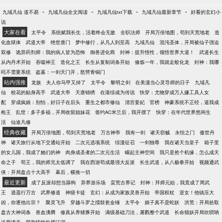
-
-
-
-
九域凡仙 道不易
九域凡仙全文阅读
九域凡仙txt下载
九域凡仙最新章节
好看的玄幻小
说
大家在看
太平令
系统赋我长生，活着终会无敌
全职法师
开局万倍地图，苟到天荒地老
造
化血狱体
武道大帝
绝世唐门
梦中修行，从凡人到至高
九域凡仙
混沌圣体，开局被仙子强迫
双修
诡异药剂师：我的病人皆为恐怖
御兽进化商
封神：提升悟性，领悟世界大道！
武道长生
从内丹术开始
吞噬神王
造化之王
长生从复制词条开始
修炼一年，我就走蛟化龙
封神：我哪
吒不需要系统
盗墓：一剑天门开，怒劈青铜门
站内强推
龙族
夫人你马甲又掉了
太平令
黎明之剑
在美漫当心灵导师的日子
九域凡
仙
校花的贴身高手
武道大帝
天唐锦绣
在港综成为传说
快穿：尤物穿成万人嫌工具人女
配
穿成疯娘：别怕，好日子在后头
重生之都市修仙
清宫妾妃
官榜
神豪系统不正经，逼我成
枪王
乱世：多子多福，开局收留姐妹花
签约AC米兰后，我开摆了
快穿：在年代世界悠闲生
活
仙途凡修
经典收藏
开局万倍地图，苟到天荒地老
万古神帝
我有一剑
诸天窃贼
永恒之门
傲世丹
神
诸天旅行从地下交通站开始
二次元选项系统
综漫征召
一剑独尊
我在诸天当皇子
箱子里
的女儿国，我成了她们的神
肉身成圣者的二次元生活
崛起主神空间
我只是抢个机缘，怎么成天
命之子
苟王，我的师兄太低调了
我在西游苟成最强大反派
长生武道，从八极拳开始
视频通武
侠：开局盘点十大高手
幕后，横推一切
最近更新
成了反派却想当舔狗
异界游乐场
蛮荒古界记
封神：拜师元始，我竟成了周武
王
逍遥行万古
武界修道
神级卡徒
玄幻：从成为家族灵兽开始
帝国权杖
逆女！他镇压大
凶，你逐他出宗？
聚灵飞升
穿越斗罗之擂鼓瓮金锤
太平令
娘子真不是蛇妖
洪荒：开局拾取
盘古大神词条
兽血沸腾
修真从养猪豚开始
满级基础刀法，屠戮整个武道
长命猫妖开局吹唢呐