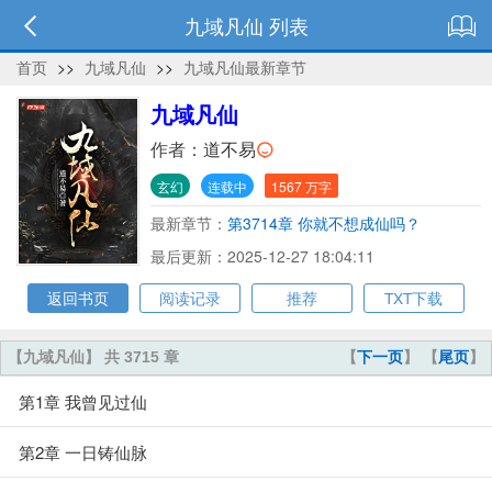
九域凡仙 列表
首页
>>
九域凡仙
>>
九域凡仙最新章节
九域凡仙
作者：
道不易
玄幻
连载中
1567 万字
最新章节：
第3714章 你就不想成仙吗？
最后更新：2025-12-27 18:04:11
返回书页
阅读记录
推荐
TXT下载
【九域凡仙】 共 3715 章
【
下一页
】 【
尾页
】
第1章 我曾见过仙
第2章 一日铸仙脉