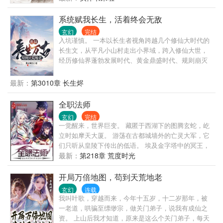
人，江湖，神兵，百姓，法相。 古来唯见白骨黄沙
田！ 儒生，铁蹄踏碎；佛陀，长枪扫平！ 贫道李观
系统赋我长生，活着终会无敌
一，请这座天下赴死！
玄幻
完结
入坑谨慎。 一本以长生者视角跨越几个修仙大时代的
长生文，从平凡小山村走出小界域，跨入修仙大世，
经历修仙界蓬勃发展时代、黄金鼎盛时代、规则崩灭
时代，黑暗大动乱时代，万灵皆寂时代…… 陈浔穿越
到浩瀚无垠的修仙界，觉醒长生系统，竟然还送了一
最新：
第3010章 长生烬
头长生灵兽为伴。 我陈浔对打打杀杀没有兴趣，也不
想招惹任何人，只想带着老牛看遍世间繁华。 一个不
全职法师
经意，他露出了腰间的三把开山斧，又一个不经意，
玄幻
完结
露出了那十六块腹肌。 他缓缓戴上了悍匪头套，露出
一觉醒来，世界巨变。 藏匿于西湖下的图腾玄蛇，屹
阴沉微笑：“我陈浔和老牛最讲道理。” 整个诸天万界
立时如摩天大厦。 游荡在古都城墙外的亡灵大军，它
颤抖了，他套……套上了。 一个炼气期的火球术突然
们只听从皇陵下传出的低语。 埃及金字塔中的冥王，
被激发，像是被加成了数千上万倍，无尽业火燃尽天
它和它的部众始终觊觎着东方大地！ 伦敦有着伟大的
最新：
第218章 荒度时光
穹，万灵寂灭…… “阁下虽然很强，但还不足以让我用
驯龙世家。 希腊帕特农圣山上，有神女祈福。 威尼斯
出第三把开山斧。” —尼古拉斯悍匪，陈浔。
被誉为水系魔法之都。 奈斯卡巨画从沉睡中苏醒。 贺
开局万倍地图，苟到天荒地老
兰山风与雨侵蚀出的岩纹，组成一只眼，山脊是眶，
玄幻
连载
数万年来凝视着上苍。
我叫叶歌，穿越而来，今年十五岁，十二岁那年，被
一老道，哄骗至缥缈宗，做关门弟子，说我有成仙之
资。 上山后我才知道，原来是这么个关门弟子，每天