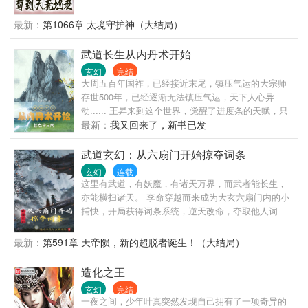
负责关大门，和扫地，其实就是杂役弟子。 还好得
到，9999倍爆率地图系统。 弱鸡的叶歌，进图随便打
最新：
第1066章 太境守护神（大结局）
了只鸡，爆了一地装备，从此便一发不可收拾，成为
杀鸡狂魔。 没灵石了，去杀鸡，没丹药，去杀鸡，没
武道长生从内丹术开始
功法，去杀鸡，总之缺什么都去打鸡。 他坚信这个爆
玄幻
完结
率，打鸡爆一切，打鸡爆顶级。
大周五百年国祚，已经接近末尾，镇压气运的大宗师
存世500年，已经逐渐无法镇压气运，天下人心异
动...... 王昇来到这个世界，觉醒了进度条的天赋，只
要技能进度条达到满级突破，能将一切化为可能！ 气
最新：
我又回来了，新书已发
运宗师活500年，他修炼前世的内丹术，挖掘人体大
药，寿命怎么得也得翻个十倍吧？ 不过在挖掘人体大
武道玄幻：从六扇门开始掠夺词条
药前，先得种植菊花药材交货，这样才能保住自己
玄幻
连载
的…… 果然，想要靠前世的功法长生，就得先把刻入
这里有武道，有妖魔，有诸天万界，而武者能长生，
DNA的种植点满！ ———————— 这是一个以八段
亦能横扫诸天。 李命穿越而来成为大玄六扇门内的小
锦奠基，内丹术为根本法，坐看天下风云的长生故
捕快，开局获得词条系统，逆天改命，夺取他人词
事……
条，一步一步进阶自身词条。 → → → → …… 听说你
是重瞳者身怀仙骨，举世无敌？ 听说你是大气运者，
最新：
第591章 天帝陨，新的超脱者诞生！（大结局）
注定横推诸天？ 李命看着自己华丽的词条，多的自己
都数不清了，不禁沉思道： “不好意思，我的天赋在你
造化之王
之上！” …… 看李命一步步登凌绝巅，独断万古！ 多
玄幻
完结
年后，面对黑暗动乱，纪元之劫，有大恐怖降临诸
一夜之间，少年叶真突然发现自己拥有了一项奇异的
天，诸天神佛难挡。 就在这时，李命早已万千词条加