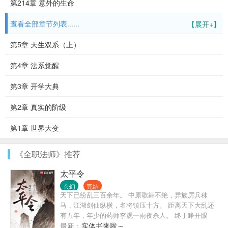
第214章 意外的生命
查看全部章节列表......
【展开+】
第5章 天生双系（上）
第4章 法系觉醒
第3章 开学大典
第2章 真实的阶级
第1章 世界大变
《全职法师》推荐
太平令
玄幻
完结
天下已纷乱三百余年。 中原歌舞不绝，异族厉兵秣
马，江湖剑仙纵横，名将镇压十方。 距离天下大乱还
有五年，年少的药师李观一雨夜杀人。 终于睁开眼
睛，看到这人间乱世。 马蹄之下累累白骨，名将，美
最新：
实体书来啦～