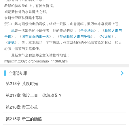
希腊帕特农圣山上，有神女祈福。
威尼斯被誉为水系魔法之都。
奈斯卡巨画从沉睡中苏醒。
贺兰山风与雨侵蚀出的岩纹，组成一只眼，山脊是眶，数万年来凝视着上苍。
乱
是一名出色的小说作者，他的作品包括：《
全职法师
》、《
联盟之谁与
争锋
》、《
困在日食的那一天
》、《
英雄联盟之谁与争锋
》、《
牧龙师
》、
《
宠魅
》、等，本本精品，字字珠玑，作者乱创作的小说情节跌宕起伏、扣人
心弦，情节与文笔俱佳。
最新章节全职法师全文阅读推荐地址：
https://m.x33yq.org/xiaoshuo_11360.html
全职法师
第218章 荒度时光
第217章 我没上桌，你怎动叉？
第216章 帝王心茧
第215章 帝王的贿赂