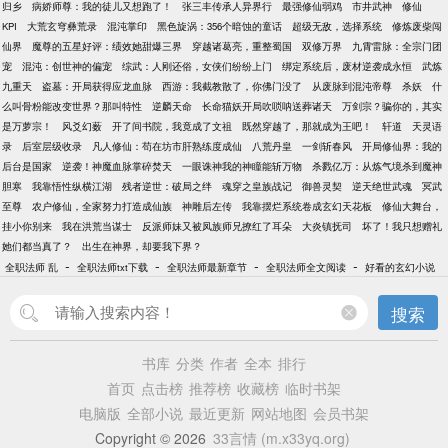
归乡
病娇师尊：我的徒儿又想跑了！
张三丰传承人异界行
最强修仙弱鸡
市井武神
修仙
KPI
大荒玄穹彝荒录
混沌掌印
黑色旋涡：356个暗蚀的童话
超级无敌，选择系统
修炼废柴闯
仙界
魔尊的五星好评：绩效她甜爆三界
穿越诸葛亮，重整蜀国
双修万界
九霄雷脉：全宗门团
宠
混沌：创世神的偏宠
综武：人刚还俗，女侠们纷纷上门
绑定系统后，废材逆袭成永恒
武炼
九重天
盗墓：开局获得应龙血脉
西游：我截教散了，你佛门没了
从废脉到混沌帝尊
杀妖
什
么叫骨粉能改变世界？那叫特性
逆麟天命
长命猫妖开局吹唢呐送葬诸天
万剑宗？骗你的，其实
是万萝宗！
风爻幻薮
开了间书院，我竟成了文祖
既然穿越了，那就成为王吧！
轩道
天灵语
录
后室层级收录
凡人修仙：苟在坊市肝熟练度成仙
八荒丹皇
一剑斩春风
开局修仙界：我的
后台是国家
逆袭！神魔血脉掌碎焚天
一眼诛神我的神瞳能斩万物
杀戮亿万：从炼气境杀到魔神
胆寒
我靠悟性纵横江湖
残者逆世：破局之绊
魂穿之皇族战记
御兽灵契
逆天绝世武魂
冥武
至尊
农户修仙，全家努力打造成仙族
神雕后左传
我靠摆烂系统卷成玄幻天花板
修仙大舞台，
挂小你别来
我在洪荒当谋士
反派师妹又被凤族师兄撩红了耳朵
大炎镇抚司
坏了！我只想赠礼
她们都当真了？
出生在神界，却要我下界？
-
-
-
-
全职法师 乱
全职法师txt下载
全职法师最新章节
全职法师全文阅读
好看的玄幻小说
搜索
书库
分类
作者
全本
排行
首页
点击榜
推荐榜
收藏榜
临时书架
电脑版
全部小说
最近更新
网站地图
会员书架
Copyright © 2026
33言情 (m.x33yq.org)