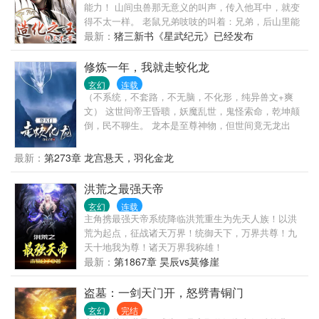
能力！ 山间虫兽那无意义的叫声，传入他耳中，就变
身，一拳下去……
得不太一样。 老鼠兄弟吱吱的叫着：兄弟，后山里能
让我们体型增长数十倍的宝贝快滴落了，快走！ 一群
最新：
猪三新书《星武纪元》已经发布
蚊子在叽叽喳喳：那两个家伙又来了，兄弟们，快
上，吸个饱！ 一只云翼幼虎面对叶真发出一声又一声
修炼一年，我就走蛟化龙
慑人心魄的虎啸：妈妈不在家，别过来，再过来吃了
玄幻
连载
你！ 一切，都因此改变！ 猪三最新的新书《基因大时
（不系统，不套路，不无脑，不化形，纯异兽文+爽
代》已经发布，兄弟姐妹们收藏推荐走一波呐。 嫌新
文） 这世间帝王昏聩，妖魔乱世，鬼怪索命，乾坤颠
书字少的兄弟，可以宰杀猪三的万订精品老书《掌御
倒，民不聊生。 龙本是至尊神物，但世间竟无龙出
星辰》。 最后，老猪向兄弟们伸蹄子啦！ 交流区，
现。 因为这方天地，天不许，人不许，妖也不许。 不
VIP（489-110-740，需订阅验证）普通区（481-325-
许世间有龙。 只因龙天生掌控天地之力，凌驾众生之
最新：
第273章 龙宫悬天，羽化金龙
504。）
上，俯瞰万物。 神龙一出，谁与争锋。 当君泽穿越而
来，重生成蛇，他便仰天长啸：吾要登天门，走蛟化
洪荒之最强天帝
龙。
玄幻
连载
主角携最强天帝系统降临洪荒重生为先天人族！以洪
荒为起点，征战诸天万界！统御天下，万界共尊！九
天十地我为尊！诸天万界我称雄！
最新：
第1867章 昊辰vs莫修崖
盗墓：一剑天门开，怒劈青铜门
玄幻
完结