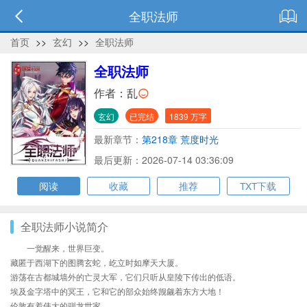
全职法师
首页
>>
玄幻
>>
全职法师
全职法师
作者：
乱
玄幻
已完结
1839 万字
最新章节：
第218章 荒度时光
最后更新：2026-07-14 03:36:09
阅读
收藏
推荐
TXT下载
全职法师小说简介
一觉醒来，世界巨变。
藏匿于西湖下的图腾玄蛇，屹立时如摩天大厦。
游荡在古都城墙外的亡灵大军，它们只听从皇陵下传出的低语。
埃及金字塔中的冥王，它和它的部众始终觊觎着东方大地！
伦敦有着伟大的驯龙世家。