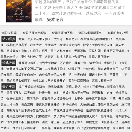
穿越盗墓的世界，成为了吴家那位江湖老妖精的儿
子？ 老妈还是搬山道人？ 开局被吴老狗和吴二柏藏了
二十年。 原本计划混吃等死，以后继承十一仓逍遥快
活，可看着老妈因为搬山诅咒日渐衰弱而大限将至，
最新：
完本感言
低调打卡二十年的吴钰终于忍不住站了出来。 “既然青
铜门不欢迎我进去，那就以我三尺剑峰，斩尽前路一
-
-
-
-
全职法师 乱
全职法师全文阅读
全职法师txt下载
全职法师最新章节
好看的玄幻小说
切阻碍吧！” “剑开天门！” （多个世界融合，先从盗墓
站内强推
龙族
夫人你马甲又掉了
太平令
黎明之剑
在美漫当心灵导师的日子
九域凡
开始，后续设定世界：终极一班、终极一家、一人之
仙
校花的贴身高手
武道大帝
天唐锦绣
在港综成为传说
快穿：尤物穿成万人嫌工具人女
下、哈利波特、僵约） （简介短小无力，请各位看官
配
穿成疯娘：别怕，好日子在后头
重生之都市修仙
无限恐怖
官路红颜
杀怪百分百爆率，你
移步正文。）
跟我比幸运？
重生大时代之王
大帝姬
影视世界从小舍得开始
抗日之将胆传奇
经典收藏
开局万倍地图，苟到天荒地老
万古神帝
我有一剑
诸天窃贼
永恒之门
傲世丹
神
诸天旅行从地下交通站开始
二次元选项系统
综漫征召
一剑独尊
我在诸天当皇子
箱子里
的女儿国，我成了她们的神
肉身成圣者的二次元生活
一世倾城
崛起主神空间
至尊重生
苟
王，我的师兄太低调了
长生武道，从八极拳开始
我在轮回攒词条
幕后，横推一切
最近更新
成了反派却想当舔狗
异界游乐场
蛮荒古界记
封神：拜师元始，我竟成了周武
王
逍遥行万古
武界修道
神级卡徒
玄幻：从成为家族灵兽开始
帝国权杖
逆女！他镇压大
凶，你逐他出宗？
聚灵飞升
穿越斗罗之擂鼓瓮金锤
太平令
娘子真不是蛇妖
洪荒：开局拾取
盘古大神词条
兽血沸腾
修真从养猪豚开始
寒棺仙缘传
天骄修仙路：修仙不卷怎么修
巫门诡
道
独断万古！座下弟子皆是气运之子
苟在武道世界称尊做祖
最强宗门从收徒开始
太清天师
道
开局盗走徐凤年实力，我称霸雪中
多子多福？我的道侣能增加天赋！
仙落凡尘：将军的掌心
娇
情根废材？不，情道尊师
洪荒：这三界，还是朕说了算！
神戮之主
满级基础刀法，屠戮整
个武道
这个仙门全靠玩家
三界至尊：我要和瑶池双修
我只想安静的做两界生意
鬼道修神
缓