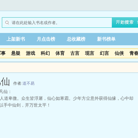
上架新书
月点击榜
总收藏榜
新书榜单
军事
悬疑
游戏
科幻
体育
古言
现言
幻言
仙侠
青
凡仙
作者:
道不易
凡仙：
道卑微。众生皆浮屠，仙心如寒霜。少年方尘意外获得仙缘，心中却
以手中仙剑，开万世太平！