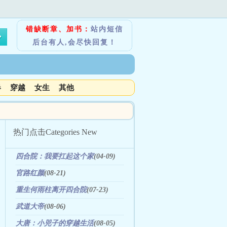
错缺断章、加书：
站内短信
后台有人,会尽快回复！
春
穿越
女生
其他
热门点击
Categories New
四合院：我要扛起这个家
(04-09)
官路红颜
(08-21)
重生何雨柱离开四合院
(07-23)
武道大帝
(08-06)
大唐：小兕子的穿越生活
(08-05)