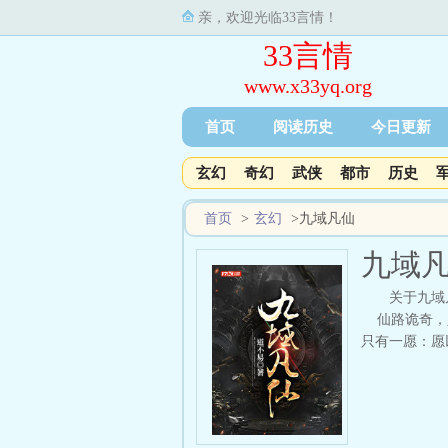
亲，欢迎光临33言情！
33言情
www.x33yq.org
首页
阅读历史
今日更新
玄幻
奇幻
武侠
都市
历史
首页
>
玄幻
>
九域凡仙
九域
关于九域
仙路诡奇，人
只有一愿：愿