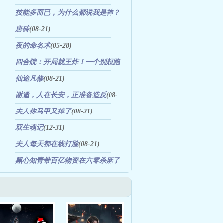
技能多而已，为什么都说我是神？
(11-25)
唐砖
(08-21)
夜的命名术
(05-28)
四合院：开局就王炸！一个别想跑
(01-08)
仙途凡修
(08-21)
谢邀，人在长安，正准备造反
(08-
05)
夫人你马甲又掉了
(08-21)
双生魂记
(12-31)
夫人每天都在线打脸
(08-21)
黑心知青带百亿物资在六零杀麻了
(11-25)