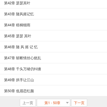
第42章 瑟瑟其叶
第43章 随风摇记忆
第44章 梧桐细雨
第45章 瑟瑟 其叶
第46章 随 风 摇 记 忆
第47章 斩断情丝心犹乱
第48章 千头万绪仍纠缠
第49章 拱手让江山
第50章 低眉恋红颜
上一页
第1 - 50章
下一页