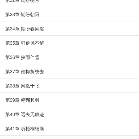
第33章 期盼朝阳
第34章 期盼春风浴
第35章 可逆风不解
第36章 挟雨伴雪
第37章 催梅折枝去
第38章 凤凰于飞
第39章 翙翙其羽
第40章 远去无痕迹
第41章 听梧桐细雨