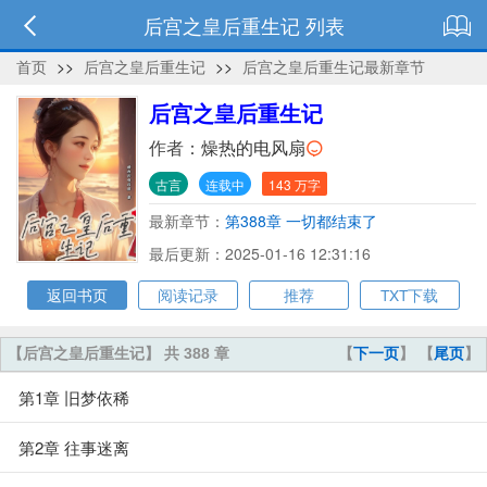
后宫之皇后重生记 列表
首页
>>
后宫之皇后重生记
>>
后宫之皇后重生记最新章节
后宫之皇后重生记
作者：
燥热的电风扇
古言
连载中
143 万字
最新章节：
第388章 一切都结束了
最后更新：2025-01-16 12:31:16
返回书页
阅读记录
推荐
TXT下载
【后宫之皇后重生记】 共 388 章
【
下一页
】 【
尾页
】
第1章 旧梦依稀
第2章 往事迷离