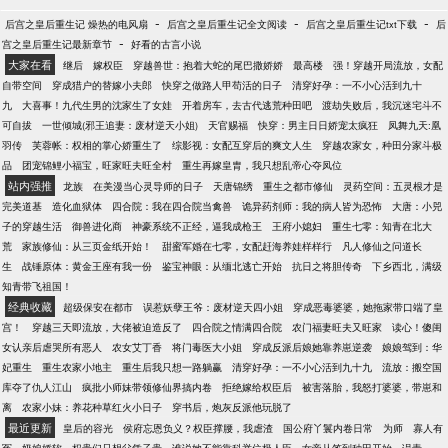
-
-
-
后宫之皇后重生记 燥热的电风扇
后宫之皇后重生记全文阅读
后宫之皇后重生记txt下载
后
-
宫之皇后重生记最新章节
好看的古言小说
大家在看
继后
嫁权臣
穿越兽世：抱着大蛇的尾巴撒娇娇
最高楼
强！穿越开局流放，女配
自带空间
穿成猎户的替嫁小夫郎
快穿之做路人甲苟活的日子
清穿好孕：一不小心活到九十
九
大喜事！九代生男的沈家生了女娃
开着房车，去古代逃荒种田吧
渡劫失败后，我沉迷宅斗不
可自拔
一世倾城(邪王追妻：废材逆天小姐)
天官赐福
快穿：男主日日娇宠太疯狂
凤舞九天:凰
羽传
芙蓉帐：权相的掌心娇重生了
综影视：女配互穿后的爽文人生
穿越农家女，种田分家斗极
品
团宠锦鲤小福宝，旺家旺夫旺全村
重生再嫁皇胄，我只想乱帝心夺凤位
站内强推
龙族
在美漫当心灵导师的日子
天唐锦绣
重生之都市修仙
灵药空间：五灵根才是
完美道基
造化血狱体
四合院：我在四合院当禽兽
诡异药剂师：我的病人皆为恐怖
大唐：小兕
子的穿越生活
御兽进化商
神豪系统不正经，逼我成枪王
王府小媳妇
重生七零：知青在北大
荒
家族修仙：从三页金纸开始！
甜蜜军婚在七零，女配赶海养娃样样行
凡人修仙之问道长
生
战锤原体：黄金王座有我一份
鉴宝神眼：从缅北逃亡开始
抗日之将胆传奇
下乡西北，满级
知青带飞祖国！
经典收藏
超级保安在都市
误惹妖孽王爷：废材逆天四小姐
穿成恶毒婆婆，她拖家带口端了皇
宫！
穿越三天即流放，大佬被迫造反了
四合院之情满四合院
农门福妻旺夫又旺家
读心！傻闺
女认亲后虐哭所有恶人
农女艾丁香
将门毒医大小姐
穿成反派后娘她靠养崽逆袭
娘娘驾到：华
妃重生
重生农家小地主
重生后我只想一路躺赢
清穿好孕：一不小心活到九十九
流放：搬空国
库夺了仇人江山
疯批小师妹带领修仙界搞内卷
拒绝嫁给权臣后
被害落胎，我怒打婆婆，带崽和
离
农家小妹：养花种草红火小日子
穿书后，炮灰反派他玩脱了
最近更新
皇后的容光
侯府忘恩负义？权臣撑腰，我虐渣
国公府丫鬟内卷日常
为师
寡人有