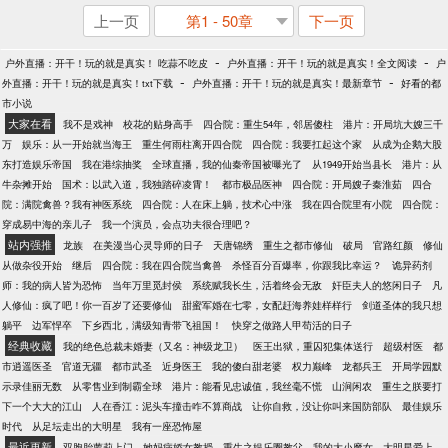
上一页
第1 - 50章
下一页
-
-
户外直播：开干！玩的就是真实！ 吃蒜不吃皮
户外直播：开干！玩的就是真实！全文阅读
户
-
-
外直播：开干！玩的就是真实！txt下载
户外直播：开干！玩的就是真实！最新章节
好看的都
市小说
大家在看
我不是戏神
校花的贴身高手
四合院：重生54年，邻居傻柱
港片：开局坑大嫂三千
万
娱乐：从一开始就当海王
重生何雨柱离开四合院
四合院：我要扛起这个家
从成为企鹅大股
东打造娱乐帝国
我在港综抽奖
全球直播，我的仙秦帝国被曝光了
从1949开始当县长
港片：从
牛杂摊开始
国术：以武入道，我独踏碎凌霄！
都市极品医神
四合院：开局嫂子秦淮茹
四合
院：满院禽兽？我有神医系统
四合院：人在床上躺，技术心中涨
我在四合院里有小院
四合院：
穿成易中海的亲儿子
我一个演员，会点功夫很合理吧？
站内强推
龙族
在美漫当心灵导师的日子
天唐锦绣
重生之都市修仙
破局
官路红颜
修仙
从做杂役开始
继后
四合院：我在四合院当禽兽
杀怪百分百爆率，你跟我比幸运？
诡异药剂
师：我的病人皆为恐怖
当年万里觅封侯
系统赋我长生，活着终会无敌
奸臣夫人的悠闲日子
凡
人修仙：疯了吧！你一百岁了还要修仙
甜蜜军婚在七零，女配赶海养娃样样行
剑道圣体的我只想
躺平
边军悍卒
下乡西北，满级知青带飞祖国！
快穿之做路人甲苟活的日子
经典收藏
我的绝色总裁未婚妻（又名：神级龙卫）
医王出狱，重囚犯集体送行
超级村医
都
市逍遥医圣
官道无疆
都市武圣
近身医王
我的傻白甜老婆
权力巅峰
龙都兵王
开局学园默
示录佳丽无数
从零售业到制霸全球
港片：能看见忠诚值，我丝毫不慌
山涧闲农
重生之朕要打
下一个大大的江山
人在香江：泥头车撞击咋不算商战
让你自救，没让你叫来国防部队
最佳娱乐
时代
从足坛走出的大明星
我有一座恐怖屋
最近更新
双胞胎萝莉上门，她妈病娇女教授
重生之娱乐圈教父
我的大小魔女
大明星爱上