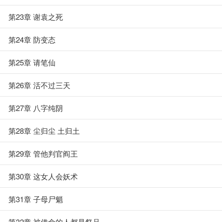
第23章 谢袁之死
第24章 防变态
第25章 请笔仙
第26章 活不过三天
第27章 八字纯阴
第28章 尘归尘 土归土
第29章 管他判官阎王
第30章 这女人会妖术
第31章 子母尸魈
第32章 被借命的人都是祭品