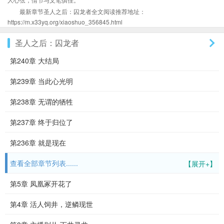
最新章节圣人之后：囚龙者全文阅读推荐地址：
https://m.x33yq.org/xiaoshuo_356845.html
圣人之后：囚龙者
第240章 大结局
第239章 当此心光明
第238章 无谓的牺牲
第237章 终于归位了
第236章 就是现在
查看全部章节列表......
【展开+】
第5章 凤凰冢开花了
第4章 活人饲井，逆鳞现世