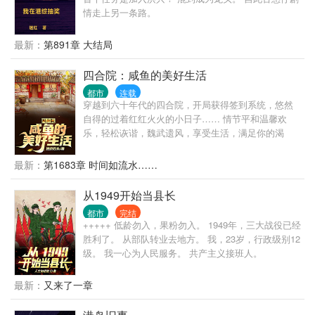
情走上另一条路。
最新：
第891章 大结局
四合院：咸鱼的美好生活
都市
连载
穿越到六十年代的四合院，开局获得签到系统，悠然
自得的过着红红火火的小日子…… 情节平和温馨欢
乐，轻松诙谐，魏武遗风，享受生活，满足你的渴
望……
最新：
第1683章 时间如流水……
从1949开始当县长
都市
完结
+++++ 低龄勿入，果粉勿入。 1949年，三大战役已经
胜利了。 从部队转业去地方。 我，23岁，行政级别12
级。 我一心为人民服务。 共产主义接班人。
最新：
又来了一章