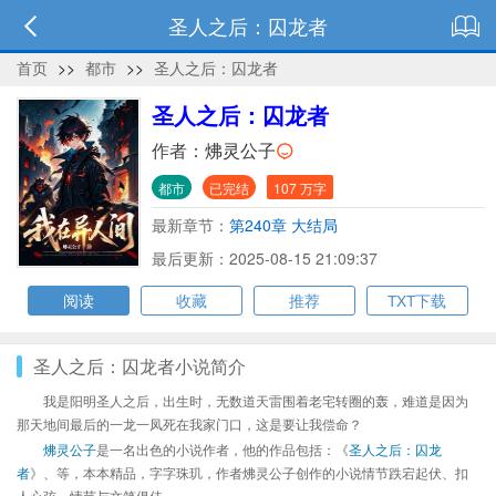
圣人之后：囚龙者
首页
>>
都市
>>
圣人之后：囚龙者
圣人之后：囚龙者
作者：
炥灵公子
都市
已完结
107 万字
最新章节：
第240章 大结局
最后更新：2025-08-15 21:09:37
阅读
收藏
推荐
TXT下载
圣人之后：囚龙者小说简介
我是阳明圣人之后，出生时，无数道天雷围着老宅转圈的轰，难道是因为
那天地间最后的一龙一凤死在我家门口，这是要让我偿命？
炥灵公子
是一名出色的小说作者，他的作品包括：《
圣人之后：囚龙
者
》、等，本本精品，字字珠玑，作者炥灵公子创作的小说情节跌宕起伏、扣
人心弦，情节与文笔俱佳。