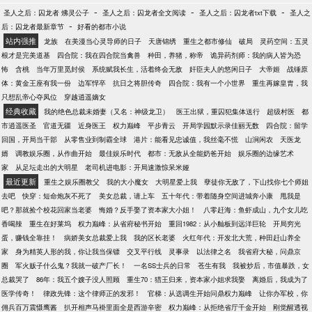
政公司洗地毯，没想到洗出各种奇葩的东西，你把客
-
-
-
圣人之后：囚龙者 炥灵公子
户全部送进去？ 汽车修理店当学徒，你改装拖拉机去
圣人之后：囚龙者全文阅读
圣人之后：囚龙者txt下载
圣人之
-
后：囚龙者最新章节
好看的都市小说
秋名山飙车，秒杀一众豪华跑车？ 众网友:本以为开局
站内强推
是巅峰，没想到小丑竟是我自己
龙族
在美漫当心灵导师的日子
天唐锦绣
重生之都市修仙
破局
灵药空间：五灵
根才是完美道基
四合院：我在四合院当禽兽
种田，养猪，称帝
诡异药剂师：我的病人皆为恐
怖
含桃
当年万里觅封侯
系统赋我长生，活着终会无敌
奸臣夫人的悠闲日子
大帝姬
战锤原
体：黄金王座有我一份
边军悍卒
抗日之将胆传奇
四合院：我有一个小世界
重生再嫁皇胄，我
只想乱帝心夺凤位
穿越逍遥嫡女
经典收藏
我的绝色总裁未婚妻（又名：神级龙卫）
医王出狱，重囚犯集体送行
超级村医
都
市逍遥医圣
官道无疆
近身医王
权力巅峰
平步青云
开局学园默示录佳丽无数
四合院：留学
回国，开局当干部
从零售业到制霸全球
港片：能看见忠诚值，我丝毫不慌
山涧闲农
天医龙
婿
调教娱乐圈，从作曲开始
最佳娱乐时代
都市：无敌从全能奶爸开始
娱乐圈的边缘艺术
家
从足坛走出的大明星
老司机进电影：开局速激惊呆米娅
最近更新
重生之娱乐圈教父
我的大小魔女
大明星爱上我
孽徒你无敌了，下山找你七个师姐
去吧
快穿：短命炮灰不死了
美女总裁，请上车
五十年代：带着随身空间进城奔小康
甩我是
吧？那就捡个校花回家当老婆
悔婚？反手娶了资本家大小姐！
八零赶海：鱼虾成山，九个女儿吃
香喝辣
重生在好莱坞
权力巅峰：从省府秘书开始
重回1982：从小舢板到远洋巨轮
开局穷光
蛋，赚钱全靠挂！
病娇美女总裁爱上我
我的区长老婆
火红年代：开发北大荒，种田赶山养全
家
身为精英人形的我，你让我当保镖
交叉平行线
灵事录
以法律之名
我省府大秘，问鼎京
圈
军火贩子什么鬼？我就一破产厂长！
一名SS士兵的日常
苍生有我
我被炒后，市值暴跌，女
总裁哭了
86年：我五个嫂子没人照顾
重生70：猎王归来，资本家小姐求我娶
离婚后，我成为了
医学传奇！
律政先锋：这个律师正的发邪！
官梯：从选调生开始问鼎权力巅峰
让你办军校，你
佣兵百万震慑鹰酱
扒开相声马褂里面全是西游辛密
权力巅峰：从拒绝省厅千金开始
刚觉醒透视