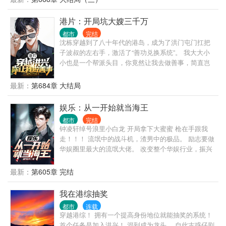
做徒弟。 二大爷的大儿子刘光齐也还在大院，上高
中，对李振民那是一个崇拜。 李振民一路高升，进
港片：开局坑大嫂三千万
厂，食堂主任，后勤主任，副厂长.... 易中海在贾东旭
都市
完结
死后转移养老索取对象？ 秦淮茹想吸血？ 李振
沈栋穿越到了八十年代的港岛，成为了洪门屯门扛把
民：“滚，再来送你们吃花生米！” 何雨柱：“滚，你甚
子波叔的左右手，激活了“善功兑换系统”。 我大大小
至都不叫我一声何主任。” 许大茂：“滚，别打扰我学
小也是一个帮派头目，你竟然让我去做善事，简直岂
习，我现在要考大学！”
有此理。 “恭喜你杀死东兴乌鸦，救活众生，奖励善功
100点。” “恭喜你率领小弟做起了正当生意，奖励善功
最新：
第684章 大结局
500点。” “恭喜你资助福利院五百万，奖励善功5000
点。” ...... 在发现善功能够用来兑换各种东西后，沈栋
娱乐：从一开始就当海王
彻底爱上了做善事。 黄志诚：一千万善款？你确定捐
都市
完结
款人是洪兴的扛把子？ 李文彬：很难相信这个与孩子
钟凌轩绰号浪里小白龙 开局拿下大蜜蜜 枪在手跟我
们玩在一起的人是个江湖大佬。 陆启昌：沈栋有慈善
走！！！ 流氓中的战斗机，渣男中的极品。 励志要做
护体，我们动不了他。 ...... 我是洪兴扛把子沈栋，一
华娱圈里最大的流氓大佬。 改变整个华娱行业，振兴
不留神，从一个古惑仔变成了港岛最有名的大富豪和
中国电影行业 当然少不了花儿的陪伴大幂幂，天仙，
大慈善家。
许情，李晓冉，李沁，唐妍，刘师师，曾丽，高媛
最新：
第605章 完结
媛....等。
我在港综抽奖
都市
连载
穿越港综！ 拥有一个提高身份地位就能抽奖的系统！
首个任务是加入洪兴！ 混到成为龙头。 自此古惑仔剧