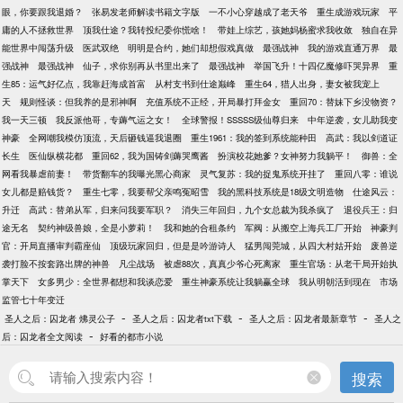
眼，你要跟我退婚？
张易发老师解读书籍文字版
一不小心穿越成了老天爷
重生成游戏玩家
平
庸的人不拯救世界
顶我仕途？我转投纪委你慌啥！
带娃上综艺，孩她妈杨蜜求我收敛
独自在异
能世界中闯荡升级
医武双绝
明明是合约，她们却想假戏真做
最强战神
我的游戏直通万界
最
强战神
最强战神
仙子，求你别再从书里出来了
最强战神
举国飞升！十四亿魔修吓哭异界
重
生85：运气好亿点，我靠赶海成首富
从村支书到仕途巅峰
重生64，猎人出身，妻女被我宠上
天
规则怪谈：但我养的是邪神啊
充值系统不正经，开局暴打拜金女
重回70：替妹下乡没物资？
我一天三顿
我反派他哥，专薅气运之女！
全球警报！SSSSS级仙尊归来
中年逆袭，女儿助我变
神豪
全网嘲我模仿顶流，天后砸钱逼我退圈
重生1961：我的签到系统能种田
高武：我以剑道证
长生
医仙纵横花都
重回62，我为国铸剑薅哭鹰酱
扮演校花她爹？女神努力我躺平！
御兽：全
网看我暴虐前妻！
带货翻车的我曝光黑心商家
灵气复苏：我的捉鬼系统开挂了
重回八零：谁说
女儿都是赔钱货？
重生七零，我要帮父亲鸣冤昭雪
我的黑科技系统是18级文明造物
仕途风云：
升迁
高武：替弟从军，归来问我要军职？
消失三年回归，九个女总裁为我杀疯了
退役兵王：归
途无名
契约神级兽娘，全是小萝莉！
我和她的合租条约
军阀：从搬空上海兵工厂开始
神豪判
官：开局直播审判霸座仙
顶级玩家回归，但是是吟游诗人
猛男闯莞城，从四大村姑开始
废兽逆
袭打脸不按套路出牌的神兽
凡尘战场
被虐88次，真真少爷心死离家
重生官场：从老干局开始执
掌天下
女多男少：全世界都想和我谈恋爱
重生神豪系统让我躺赢全球
我从明朝活到现在
市场
监管七十年变迁
-
-
-
圣人之后：囚龙者 炥灵公子
圣人之后：囚龙者txt下载
圣人之后：囚龙者最新章节
圣人之
-
后：囚龙者全文阅读
好看的都市小说
搜索