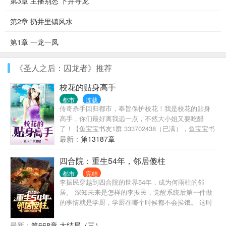
第3章 主播别怂 下井寻龙
第2章 扔井里镇风水
第1章 一龙一凤
《圣人之后：囚龙者》推荐
校花的贴身高手
都市
连载
传奇杀手回归都市，奉旨保护校花！我是校花的贴身
高手，你们最好离我远一点，不然大小姐又要吃醋
了！【鱼宝宝书友1群 333702438（已满），鱼宝宝书
友2群 417723151】
最新：
第13187章
四合院：重生54年，邻居傻柱
都市
完结
李振民穿越到四合院的世界54年，成为何雨柱的邻
居。 深知未来是怎样的李振民，觉醒系统后第一件做
的事情就是学厨，学厨在哪个时候都不会挨饿。 这时
候的何雨柱还是个小憨憨，有事没事跟在李振民屁股
后面叫哥。 许大茂也没未来的那么坏，缠着李振民要
最新：
第668章 大结局（三）