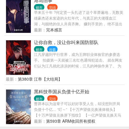
港岛旧事
都市
完结
早来五十年 ?何定贤一头扎进了这个草莽遍地，无数英
雄豪杰还未发迹的火红年代，与真正的大佬喋血江
湖，与靓绝的佳人并肩齐舞。 赚到手里的， 绝不送出
去！
最新：
完本感言
让你自救，没让你叫来国防部队
都市
连载
江凡穿越到平行世界，成为王牌职业体验官的参赛选
手。 拍摄第一天就被三名红色通缉犯追击。 就在网友
们认为江凡就此凉凉的时候，江凡的神操作来了。 为
了自救，江凡直接挖断国防电缆了。 江凡:急，求问，
如果我被绑架，为了引起部队关注我把国防光缆弄
最新：
第380章 江帝【大结局】
断，算不算紧急避险？ 网友:好家伙，报警警察来需要
二十分钟，挖断国防电缆军队过来只需要两分钟，不
黑科技帝国从负债十亿开始
过最后劫匪都出来重新做人了，你还在里边蹲着！ 通
都市
完结
缉犯:喂，110吗，我实名举报有人破坏国防设备……
曹莽本以为这辈子可以好好享受人生，却没想到开局
媒体:蒙面热心市民将破坏国防设施的敌特分子扭送公
负债十个亿... “叮～” 【十万声望值兑换液体镜头】
安机关 …… 就在众人以为江凡的神操作到此结束时，
【十万声望值兑换屏下指纹】 【一亿声望值兑换天马
谁料这仅仅是一个新的开始。 博物馆当保安，遇见歹
座系统】
最新：
第593章 ARM收回所有授权
徒，你直接砸碎玻璃掏出越王勾践剑与歹徒击剑？ 家