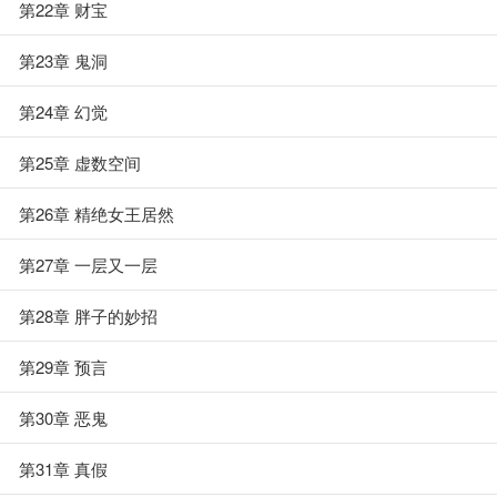
第22章 财宝
第23章 鬼洞
第24章 幻觉
第25章 虚数空间
第26章 精绝女王居然
第27章 一层又一层
第28章 胖子的妙招
第29章 预言
第30章 恶鬼
第31章 真假