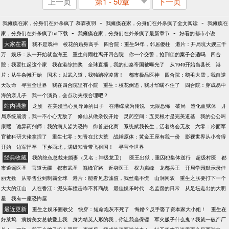
上一页
第1 - 50章
下一页
-
-
我瘫痪在家，分身们在外杀疯了 慕霖夜羽
我瘫痪在家，分身们在外杀疯了全文阅读
我瘫痪在
-
-
家，分身们在外杀疯了txt下载
我瘫痪在家，分身们在外杀疯了最新章节
好看的都市小说
大家在看
我不是戏神
校花的贴身高手
四合院：重生54年，邻居傻柱
港片：开局坑大嫂三千
万
娱乐：从一开始就当海王
重生何雨柱离开四合院
你一个交警，抢刑侦的案子合适吗
四合
院：我要扛起这个家
我在港综抽奖
全球直播，我的仙秦帝国被曝光了
从1949开始当县长
港
片：从牛杂摊开始
国术：以武入道，我独踏碎凌霄！
都市极品医神
四合院：鹅毛大雪，我自逆
天改命
寻宝全世界
我在四合院里有小院
重生：校花倒追，我才华瞒不住了
四合院：穿成易中
海的亲儿子
我一个演员，会点功夫很合理吧？
站内强推
龙族
在美漫当心灵导师的日子
在港综成为传说
无限恐怖
破局
造化血狱体
开
局系统崩溃，我一不小心无敌了
修仙从做杂役开始
灵药空间：五灵根才是完美道基
我的公公叫
康熙
诡异药剂师：我的病人皆为恐怖
御兽进化商
系统赋我长生，活着终会无敌
六零：冷面军
官被科研大佬拿捏了
重生七零：知青在北大荒
战锤原体：黄金王座有我一份
影视世界从小舍得
开始
边军悍卒
下乡西北，满级知青带飞祖国！
寻宝全世界
经典收藏
我的绝色总裁未婚妻（又名：神级龙卫）
医王出狱，重囚犯集体送行
超级村医
都
市逍遥医圣
官道无疆
都市武圣
巅峰官路
近身医王
权力巅峰
龙都兵王
开局学园默示录佳
丽无数
从零售业到制霸全球
港片：能看见忠诚值，我丝毫不慌
山涧闲农
重生之朕要打下一个
大大的江山
人在香江：泥头车撞击咋不算商战
最佳娱乐时代
名监督的日常
从足坛走出的大明
星
我有一座恐怖屋
最近更新
重生之娱乐圈教父
快穿：短命炮灰不死了
悔婚？反手娶了资本家大小姐！
重生在
好莱坞
病娇美女总裁爱上我
身为精英人形的我，你让我当保镖
军火贩子什么鬼？我就一破产厂