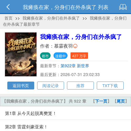
我瘫痪在家，分身们在外杀疯了 列表
首页
>>
我瘫痪在家，分身们在外杀疯了
>>
我瘫痪在家，分身们
在外杀疯了最新章节
我瘫痪在家，分身们在外杀疯了
作者：
慕霖夜羽
都市
连载中
427 万字
最新章节：
第922章 新世界
最后更新：2026-07-31 23:02:33
返回书页
阅读记录
推荐
TXT下载
【我瘫痪在家，分身们在外杀疯了】 共 922 章
【
下一页
】 【
尾页
】
第1章 从今天起脱离樊笼！
第2章 雷霆剑豪亚索！