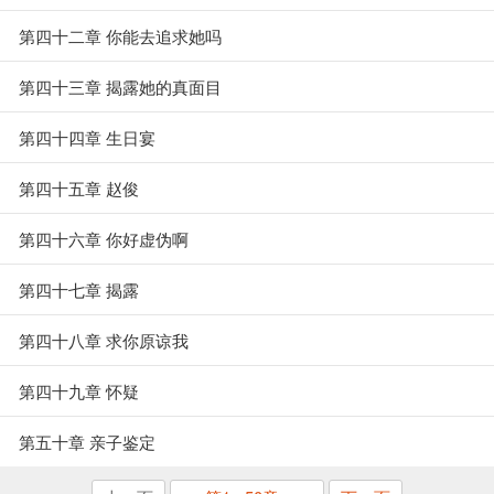
第四十二章 你能去追求她吗
第四十三章 揭露她的真面目
第四十四章 生日宴
第四十五章 赵俊
第四十六章 你好虚伪啊
第四十七章 揭露
第四十八章 求你原谅我
第四十九章 怀疑
第五十章 亲子鉴定