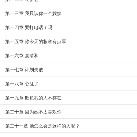
第十三章 我只认你一个嫂嫂
第十四章 要打电话了吗
第十五章 你今天的妆容有点厚
第十六章 宴清和
第十七章 计划失败
第十八章 心乱了
第十九章 欺负我的人不存在
第二十章 因为她不太喜欢你
第二十一章 她怎么会是这样的人呢？