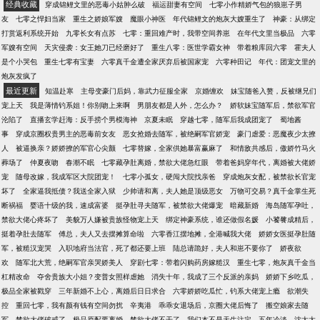
经典收藏
穿成锦鲤文里的恶毒小姑肿么破
福运甜妻有空间
七零小作精娇气包的狼崽子男
友
七零之悍妇当家
重生之娇娘军嫂
魔眼小神医
年代锦鲤文的炮灰大嫂重生了
神豪：从绑定
打赏返利系统开始
九零长女有点苏
七零：重回难产时，我带空间养崽
在年代文里当极品
六零
军嫂有空间
天灾侵袭：女王她刀已经磨好了
重生八零：医世学霸女神
带着粮库回六零
霍夫人
是个小哭包
重生七零有宝妻
六零真千金遭全家厌弃后被国家宠
六零种田记
年代：团宠文里的
炮灰发疯了
最近更新
知温赴寒
主母变豪门后妈，靠武力征服全家
京婚缠欢
妹宝随爸入赘，反被继兄们
宠上天
我是薄情钓系姐！你别吻上来啊
男朋友都是人外，怎么办？
娇软妹宝随军后，禁欲军官
沦陷了
直播玄学赶海：反手捞个男模海神
京夏未眠
穿越七零，随军后我成团宠了
蜀地酱
事
穿成京圈权贵男主的恶毒前女友
恶女抢婚去随军，被绝嗣军官娇宠
豪门虐爱：恶魔夜少太撩
人
被逼换亲？娇娇撩的军官心尖颤
七零替嫁，全家供她暴富赢麻了
和情敌共感后，傲娇竹马火
葬场了
仲夏夜吻
春潮不眠
七零藏孕肚离婚，禁欲大佬急红眼
带着爸妈穿年代，离婚被大佬娇
宠
随母改嫁，我成军区大院团宠！
七零小孤女，硬闯大院找亲爸
穿成炮灰女配，被禁欲长官宠
坏了
全家逼我抵债？我送全家入狱
少帅请和离，夫人她是顶级恶女
万物可交易？真千金掌生死
断祸福
婴语十级的我，速成富婆
挺孕肚寻夫随军，被禁欲大佬爆宠
暗藏新婚
海岛随军孕吐，
禁欲大佬心疼坏了
美貌万人嫌被贵族怪物宠上天
绑定神豪系统，谁还做假名媛
小饕餮成精后，
挺着孕肚去随军
傅总，夫人又去摆摊算命啦
六零香江摆地摊，全港喊我大佬
娇娇女医挺孕肚随
军，被糙汉宠哭
入职地府当法官，死了都还要上班
陆总请跪好，夫人和崽不要你了
娇夜欲
欢
随军北大荒，绝嗣军官亲哭娇美人
穿剧七零：带着闪购药房嫁糙汉
重生七零，炮灰真千金当
杠精改命
夺舍贵族大小姐？变普女照样虐她
消失十年，我成了三个反派的亲妈
娇娇下乡吃瓜，
极品全家被戳穿
三年新婚不上心，离婚后日日求合
六零娇娇吃瓜忙，钓系大佬宠上瘾
欲潮失
控
重回七零，我有颜有钱有空间勿扰
辛夷港
乖乖女退场后，京圈大佬后悔了
搬空娘家去随
军，禁欲大佬破戒了
极品原配要离婚，禁欲大佬不干了
我们本不是天生注定
五年冷淡，沈太太