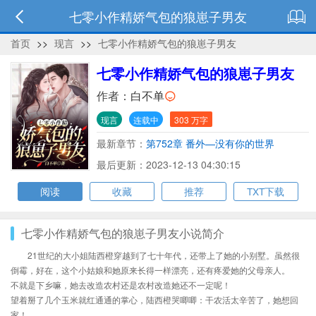
七零小作精娇气包的狼崽子男友
首页
>>
现言
>>
七零小作精娇气包的狼崽子男友
七零小作精娇气包的狼崽子男友
作者：
白不单
现言
连载中
303 万字
最新章节：
第752章 番外—没有你的世界
最后更新：2023-12-13 04:30:15
阅读
收藏
推荐
TXT下载
七零小作精娇气包的狼崽子男友小说简介
21世纪的大小姐陆西橙穿越到了七十年代，还带上了她的小别墅。虽然很
倒霉，好在，这个小姑娘和她原来长得一样漂亮，还有疼爱她的父母亲人。
不就是下乡嘛，她去改造农村还是农村改造她还不一定呢！
望着掰了几个玉米就红通通的掌心，陆西橙哭唧唧：干农活太辛苦了，她想回
家！