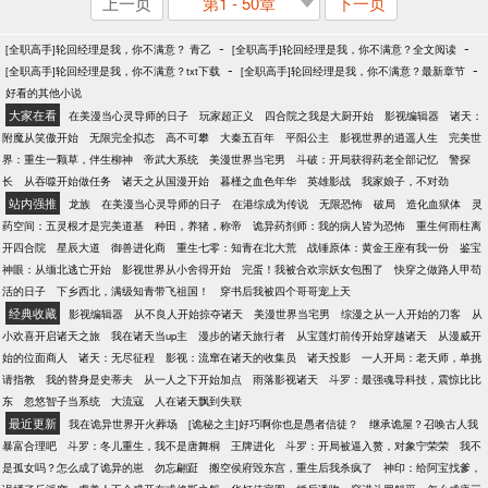
上一页
第1 - 50章
下一页
-
-
[全职高手]轮回经理是我，你不满意？ 青乙
[全职高手]轮回经理是我，你不满意？全文阅读
-
-
[全职高手]轮回经理是我，你不满意？txt下载
[全职高手]轮回经理是我，你不满意？最新章节
好看的其他小说
大家在看
在美漫当心灵导师的日子
玩家超正义
四合院之我是大厨开始
影视编辑器
诸天：
附魔从笑傲开始
无限完全拟态
高不可攀
大秦五百年
平阳公主
影视世界的逍遥人生
完美世
界：重生一颗草，伴生柳神
帝武大系统
美漫世界当宅男
斗破：开局获得药老全部记忆
警探
长
从吞噬开始做任务
诸天之从国漫开始
暮槿之血色年华
英雄影战
我家娘子，不对劲
站内强推
龙族
在美漫当心灵导师的日子
在港综成为传说
无限恐怖
破局
造化血狱体
灵
药空间：五灵根才是完美道基
种田，养猪，称帝
诡异药剂师：我的病人皆为恐怖
重生何雨柱离
开四合院
星辰大道
御兽进化商
重生七零：知青在北大荒
战锤原体：黄金王座有我一份
鉴宝
神眼：从缅北逃亡开始
影视世界从小舍得开始
完蛋！我被合欢宗妖女包围了
快穿之做路人甲苟
活的日子
下乡西北，满级知青带飞祖国！
穿书后我被四个哥哥宠上天
经典收藏
影视编辑器
从不良人开始掠夺诸天
美漫世界当宅男
综漫之从一人开始的刀客
从
小欢喜开启诸天之旅
我在诸天当up主
漫步的诸天旅行者
从宝莲灯前传开始穿越诸天
从漫威开
始的位面商人
诸天：无尽征程
影视：流窜在诸天的收集员
诸天投影
一人开局：老天师，单挑
请指教
我的替身是史蒂夫
从一人之下开始加点
雨落影视诸天
斗罗：最强魂导科技，震惊比比
东
忽悠智子当系统
大流寇
人在诸天飘到失联
最近更新
我在诡异世界开火葬场
[诡秘之主]好巧啊你也是愚者信徒？
继承诡屋？召唤古人我
暴富合理吧
斗罗：冬儿重生，我不是唐舞桐
王牌进化
斗罗：开局被逼入赘，对象宁荣荣
我不
是孤女吗？怎么成了诡异的崽
勿忘翩跹
搬空侯府毁东宫，重生后我杀疯了
神印：给阿宝找爹，