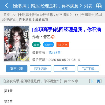
[全职高手]轮回经理是我，你不满意？ 列表
首页
>>
[全职高手]轮回经理是我，你不满意？
>>
[全职高手]轮回
经理是我，你不满意？最新章节
[全职高手]轮回经理是我，你不满
意？
作者：
青乙
其他
连载中
83 万字
最新章节：
第115章
最后更新：2026-08-05 21:08:14
返回书页
阅读记录
推荐
TXT下载
【[全职高手]轮回经理是我，你不满意？】 共 115 章
【
下一页
】
第1章
第2章