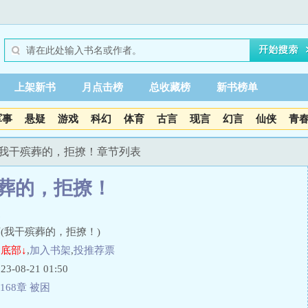
上架新书
月点击榜
总收藏榜
新书榜单
军事
悬疑
游戏
科幻
体育
古言
现言
幻言
仙侠
青
 我干殡葬的，拒撩！章节列表
葬的，拒撩！
臾
(我干殡葬的，拒撩！)
底部↓
,
加入书架
,
投推荐票
08-21 01:50
168章 被困