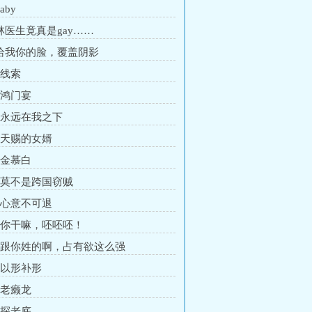
aby
 林医生竟真是gay……
 给我你的脸，覆盖阴影
 线索
 鸿门宴
章 永远在我之下
章 天赐的女婿
 金慕白
章 莫不是跨国窃贼
章 心意不可退
章 你干嘛，呸呸呸！
章 跟你姓的啊，占有欲这么强
章 以形补形
 老癞龙
 探老底