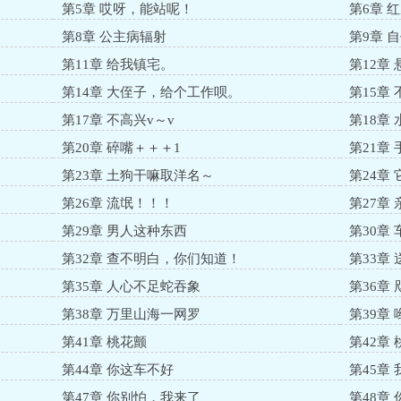
第5章 哎呀，能站呢！
第6章 
第8章 公主病辐射
第9章 
第11章 给我镇宅。
第12章
第14章 大侄子，给个工作呗。
第15章
第17章 不高兴v～v
第18章
第20章 碎嘴＋＋＋1
第21章
第23章 土狗干嘛取洋名～
第24章
第26章 流氓！！！
第27章
第29章 男人这种东西
第30章
第32章 查不明白，你们知道！
第33章 
第35章 人心不足蛇吞象
第36章
第38章 万里山海一网罗
第39章
第41章 桃花颤
第42章
第44章 你这车不好
第45章
第47章 你别怕，我来了
第48章