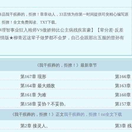
作品我干殡葬的，拒撩！章章动人，33言情为你第一时间提供司臾精心编写原
拒撩！全文免费阅读、TXT下载。
静理智事业狂入殓师VS傲娇帅比公主病残疾富豪】【辈分差·反差
】感情版★柳青迟这辈子做梦都不会梦，自己会跟那出五服的曾孙有
做强。然而，那作天作地，一身公主病的孙砸竟然、竟然爬到床上
！她只知道怎么把死人下葬，可干不出跟那孽障做生孩子的事。怕
对象啦，我不过是盛情难却，不得已才住她家里去的。后来：要我
《我干殡葬的，拒撩！》最新章节
？休想。我带家产入赘，我要当太姑爷爷！剧情版★华侨富豪回村
的老宅频频惊现白衣女鬼。为了辟邪，他使计住进入殓师兼宗族祭
第167章 现形
第166
八字硬，镇的住邪祟。骄矜造作的他却是自投罗网，给了柳青迟重
第164章 最大婚敌
第163章
的他带着常伴身边的那只“鬼”，跟着柳青迟出入各色乡野为亡者
第161章 为难
第160章
路回家吧。农村饭难吃？行，你就当减肥了。路太烂脏了高定皮
第158章 妥协？不妥协。
第157
！！
《我干殡葬的，拒撩！》正文
我干殡葬的，拒撩！txt全文下载
第2章 接灵人。
第3章 