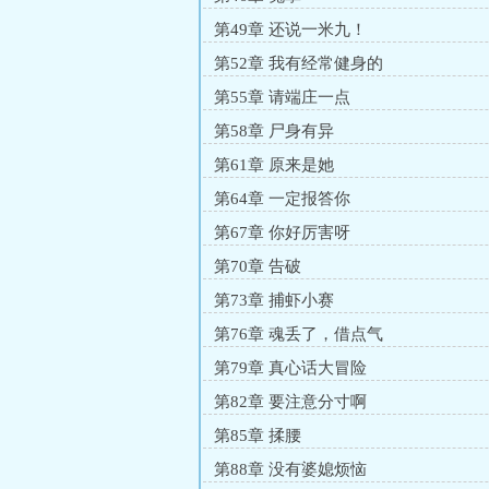
第49章 还说一米九！
第52章 我有经常健身的
第55章 请端庄一点
第58章 尸身有异
第61章 原来是她
第64章 一定报答你
第67章 你好厉害呀
第70章 告破
第73章 捕虾小赛
第76章 魂丢了，借点气
第79章 真心话大冒险
第82章 要注意分寸啊
第85章 揉腰
第88章 没有婆媳烦恼