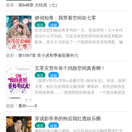
点吧，最粗的金手指外加一个鸡肋灵泉，还中了13.14
最新：
第648章 大结局（七）
不结婚是因为他有读心异能，知道的越多就对人心越
亿的大奖，这代表着啥，代表着世界末日要来了。 那
绝望。 他没有结婚的想法，直到遇见他未曾谋面的未
她咋办，当然是甩开膀子屯物资，各种买买买，实在
娇俏知青：我带着空间在七零
婚妻。 真香定律可能会迟到，但永远都不会缺席！
不行，她就在空间苟活一辈子，结果睡了个觉的功
现言
连载
夫，就穿到了六零年代，成了职工大院的爹不疼，亲
宋岩没想到她会有穿书的一天。穿就穿吧！七十年代
妈早死，继娘虐待的小可怜，反手给原主报了仇，顺
也没什么可怕的。可是没有想到穿到的原身是男配的
带下乡做知青去了。 却不料，被狼崽子霍景川一眼给
配角，原主大方的送了一个隐形的绿草原给男配，骗
看上了。 这霍景川可是红旗大队长最疼爱的小儿子。
婚骗钱，还害婆婆摔断了腿… 男配：离婚！可是宋岩
离不起。因为她怕报复，她无处可去，她怕挨批斗…
最新：
第1097章 常小虎和季春阳番外六
宋岩：怎么办？做低伏小的伺候人家吃喝，只为了不
被扫地出门…还好她得了个空间，拜中医国手为师，
五零灾荒年有个鸡肋空间真香啊！
日子有钱有闲了…终于可以说拜拜了。而他反悔了：
现言
连载
你走不了！她揣了人家的崽
［胎穿+年代+空间+温馨日常+细水长流］ 别名，胎穿
五零：刚出生的我差点被溺毙 “遭瘟的，竟然还敢投生
到我老林家……” 漆黑阴暗的角落里，一个面目极度扭
曲的老太手里掐着个脐带都还没剪的女婴，嘴里还在
不住地咒骂， 随即迅速把手里不停挣扎的女婴摁进盛
最新：
番外——5
满水的木桶里，面目狰狞的大笑 “哈哈哈……这次我要
把你的尸身埋到道上，让你遭受千人踩万人踏！看你
穿成影帝养的狗后我红透娱乐圈
还敢不敢再来！”
现言
连载
黎昭是娱乐圈小透明，好不容易在娱乐圈摸爬滚打五