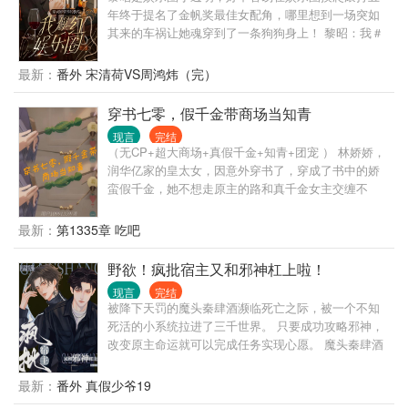
年终于提名了金帆奖最佳女配角，哪里想到一场突如
其来的车祸让她魂穿到了一条狗狗身上！ 黎昭：我＃
*%＃×（脏话持续输出中） 好吧，变成狗狗就狗狗
吧，但谁来告诉她，她怎么是条流浪狗！果然，上天
最新：
番外 宋清荷VS周鸿炜（完）
给你关闭一道门就会给你锁死一道窗。 沈韫，娱乐圈
百变影帝，能拿到的奖基本被他拿了个遍。一张神
穿书七零，假千金带商场当知青
颜，吸粉无数。某天，在路边看到一条脏兮兮的流浪
现言
完结
狗正和一只流浪猫抢吃的，吃的没抢到，反倒被猫给
（无CP+超大商场+真假千金+知青+团宠 ） 林娇娇，
揍了。这一幕，给沈韫整笑了，说了一句傻狗。下一
润华亿家的皇太女，因意外穿书了，穿成了书中的娇
刻，一道声音传到了沈韫耳中，给他整不会了。 “你才
蛮假千金，她不想走原主的路和真千金女主交缠不
傻狗，你全家都是傻狗！” 起猛了，竟然听到一条狗在
清，果断卖了工作，报名下乡。 谁知，以知青身份回
骂他了。
到村里的她被亲生父母和家人宠上了天际……
最新：
第1335章 吃吧
野欲！疯批宿主又和邪神杠上啦！
现言
完结
被降下天罚的魔头秦肆酒濒临死亡之际，被一个不知
死活的小系统拉进了三千世界。 只要成功攻略邪神，
改变原主命运就可以完成任务实现心愿。 魔头秦肆酒
只有一个心愿。 死亡。 他早就厌倦了现在这种生活。
好不容易和那个碎嘴子天道达成共识，在自己废了修
最新：
番外 真假少爷19
为降下天罚那刻终于能解脱。 结果又突然出了这么个