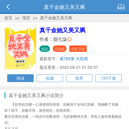
真千金她又美又飒
首页
>>
现言
>>
真千金她又美又飒
真千金她又美又飒
作者：
甜七柒
现言
已完结
276 万字
最新章节：
第793章 大结局
最后更新：2023-08-21 01:50:57
阅读
收藏
推荐
TXT下载
真千金她又美又飒小说简介
【前世的沈晞一心渴望得到亲情，却被假千金鸠占鹊巢，害她断了双腿，
坏了双手，容貌尽毁，身患绝症，饮恨而终。
重生回来的沈晞，一纸合约买断亲情，与苏家断绝关系，所有人都等着看她笑
话。
不久之后。