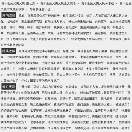
级。那就是她做的都对，这样更加的有底气。收拾小
-
-
-
真千金她又美又飒 甜七柒
真千金她又美又飒全文阅读
真千金她又美又飒txt下载
真千金她
鬼子二狗子，给队伍准备物资。做了她上辈子一直想
-
又美又飒最新章节
好看的现言小说
要做但是做不到的。胜利糙汉回归，福妻糙汉相爱斗
站内强推
龙族
在美漫当心灵导师的日子
在港综成为传说
快穿：尤物穿成万人嫌工具人女
法，谁能更胜一筹？
配
无限恐怖
史上最强炼气期
官场之绝对权力
修仙从做杂役开始
灵药空间：五灵根才是完美
道基
种田，养猪，称帝
诡异药剂师：我的病人皆为恐怖
重生何雨柱离开四合院
御兽进化
商
系统赋我长生，活着终会无敌
六零：冷面军官被科研大佬拿捏了
鉴宝神眼：从缅北逃亡开
始
抗日之将胆传奇
完蛋！我被合欢宗妖女包围了
快穿之做路人甲苟活的日子
军婚易撩，搬空
家产带着灵泉随军
经典收藏
穿成锦鲤文里的恶毒小姑肿么破
穿越七零：我带着空间养两个弟弟
福运甜妻有空
间
七零娇女致富手册
抢回金手指，六零极品夫妻杀疯了
七零小作精娇气包的狼崽子男友
军
婚？带签到系统穿七零女炮灰
七零之悍妇当家
重生之娇娘军嫂
魔眼小神医
年代锦鲤文的炮灰
大嫂重生了
神豪：从绑定打赏返利系统开始
五零弃妇有空间
七零：重回难产时，我带空间养
崽
在年代文里当极品
带着粮库回六零
霍夫人是个小哭包
夫人你马甲又掉了
傅爷，退婚后夫
人又去约会了
年代：团宠文里的炮灰发疯了
最近更新
主母变豪门后妈，靠武力征服全家
京婚缠欢
妹宝随爸入赘，反被继兄们宠上天
我
是薄情钓系姐！你别吻上来啊
男朋友都是人外，怎么办？
娇软妹宝随军后，禁欲军官沦陷了
直
播玄学赶海：反手捞个男模海神
京夏未眠
穿越七零，随军后我成团宠了
蜀地酱事
穿成京圈权
贵男主的恶毒前女友
恶女抢婚去随军，被绝嗣军官娇宠
豪门虐爱：恶魔夜少太撩人
被逼换亲？
娇娇撩的军官心尖颤
七零替嫁，全家供她暴富赢麻了
和情敌共感后，傲娇竹马火葬场了
仲夏夜
吻
春潮不眠
七零藏孕肚离婚，禁欲大佬急红眼
带着爸妈穿年代，离婚被大佬娇宠
随母改嫁，
我成军区大院团宠！
七零小孤女，硬闯大院找亲爸
穿成炮灰女配，被禁欲长官宠坏了
全家逼我
抵债？我送全家入狱
少帅请和离，夫人她是顶级恶女
万物可交易？真千金掌生死断祸福
婴语十