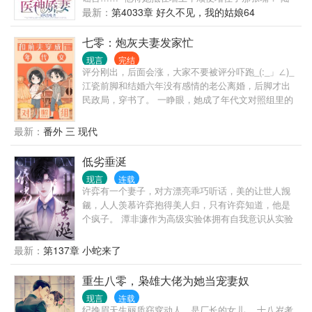
酒拎着符咒把恶鬼钉在墙上，恶鬼轻飘飘摘下符咒碾
太太，我们得坐实这个谣言。” 重生前，她一直在做的
最新：
第4033章 好久不见，我的姑娘64
碎，眼底欲望浓烈：“宝贝，不如让我换个死法？” ....
事，远离他，远离他！ 重生后，她一直想做的事，给
1v1，攻都是一个人。
他生猴子，生猴子！ 陆行止一生就奉行两个条例： 一
七零：炮灰夫妻发家忙
是破坏军婚是违法的。 二是江瑶生是他的人，死是他
现言
完结
的魂。
评分刚出，后面会涨，大家不要被评分吓跑_(:_」∠)_
江瓷前脚和结婚六年没有感情的老公离婚，后脚才出
民政局，穿书了。 一睁眼，她成了年代文对照组里的
女配。 设计女主，勾引男主不成，反被设计嫁给了生
产队里的家暴狂。 女主怀孕吃肉，她怀孕吃个鸡蛋还
最新：
番外 三 现代
要被丈夫打。 女主生完孩子，男主托人照顾坐月子，
她生完第二天就要去地里干活。 女主带着孩子返乡参
低劣垂涎
加高考上了大学，她因为偷吃了一口肉，被惨遭打
现言
连载
死。 放眼望去，江瓷的别墅成了两间破屋，家徒四
许弈有一个妻子，对方漂亮乖巧听话，美的让世人觊
壁，四处漏风，还有两个哭着喊饿的娃。 无痛有娃，
觎，人人羡慕许弈抱得美人归，只有许弈知道，他是
一朝拼搏成为泡影的江瓷，前夫哥，“总结以上内容我
个疯子。 潭非濂作为高级实验体拥有自我意识从实验
们有六点要说。” “……”
室逃离的那一天。 是许弈噩梦的开始。 当大家看见许
弈妻子红着眼手起刀落的时候齐齐看向许弈。 众
最新：
第137章 小蛇来了
人：“他不是柔弱可欺吗？” 许弈：“你们说的，我没
说。” 众人：“你叫他一声老婆试试，看他答应吗？” 许
重生八零，枭雄大佬为她当宠妻奴
弈：“这不是答不答应的事。” 许弈：“你们拦着他，我
现言
连载
先跑！”
纪挽眉天生丽质窈窕动人，是厂长的女儿。 十八岁考