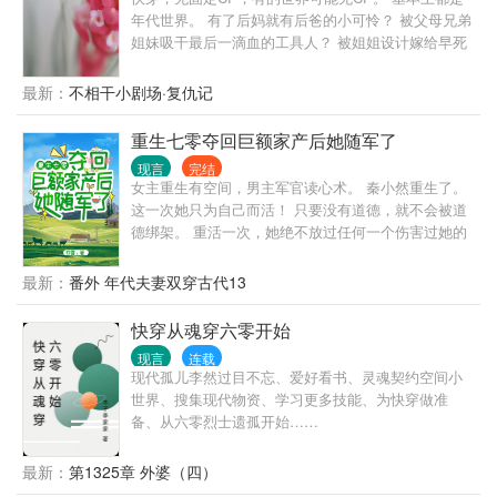
年代世界。 有了后妈就有后爸的小可怜？ 被父母兄弟
姐妹吸干最后一滴血的工具人？ 被姐姐设计嫁给早死
兵哥哥的妹妹？ 被亲妈忽视而死亡的小女儿（无cp）
被出继的长女 被超生的二女儿 被捡来的弃婴(无cp) 被
最新：
不相干小剧场·复仇记
恩将仇报的村姑 被当挡箭牌的知青 被抛弃的原配
…… 当满级大佬长宁穿成这些小可怜儿，看她如何摆
重生七零夺回巨额家产后她随军了
脱命运，活出精彩。 排雷： 快穿爽文。 有金手指。
现言
完结
有空间，空间里啥都有。 所以，不要纠结丹药够不够
女主重生有空间，男主军官读心术。 秦小然重生了。
的问题了，真的有好多
这一次她只为自己而活！ 只要没有道德，就不会被道
德绑架。 重活一次，她绝不放过任何一个伤害过她的
人。 妈妈留给她的玉镯空间，是她的，继妹别想再抢
走！ 妈妈和祖父留下来的遗产，都是她的，渣爹后妈
最新：
番外 年代夫妻双穿古代13
想都不要想！离开前把家底全搬空！ 前世继妹让她顶
替下乡，这次她先下手给继妹报名下乡！ 她和渣爹后
快穿从魂穿六零开始
妈斗智斗勇，谁知中途来了个高冷帅军官。 “你好，我
现言
连载
是你未婚夫，来和你结婚的。” …… 霍念平从军七
现代孤儿李然过目不忘、爱好看书、灵魂契约空间小
载，性格冷漠，是草原上的高冷之花，霍家人为他的
世界、搜集现代物资、学习更多技能、为快穿做准
婚事操碎了心。 直到有天霍家收到了一封信，自称和
备、从六零烈士遗孤开始……
霍念平有婚约，霍家人决定死马当活马医，让霍念平
去接未婚妻回家结婚。 霍念平出人意外地答应了。 他
最新：
第1325章 外婆（四）
不结婚是因为他有读心异能，知道的越多就对人心越