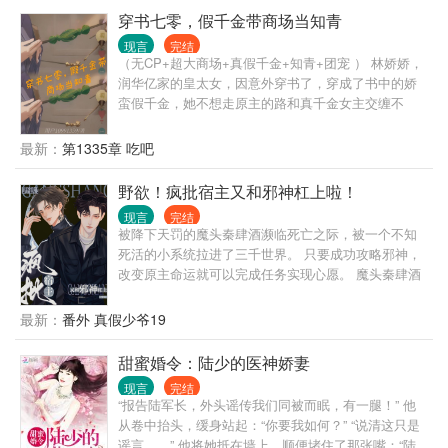
绝望。 他没有结婚的想法，直到遇见他未曾谋面的未
穿书七零，假千金带商场当知青
婚妻。 真香定律可能会迟到，但永远都不会缺席！
现言
完结
（无CP+超大商场+真假千金+知青+团宠 ） 林娇娇，
润华亿家的皇太女，因意外穿书了，穿成了书中的娇
蛮假千金，她不想走原主的路和真千金女主交缠不
清，果断卖了工作，报名下乡。 谁知，以知青身份回
到村里的她被亲生父母和家人宠上了天际……
最新：
第1335章 吃吧
野欲！疯批宿主又和邪神杠上啦！
现言
完结
被降下天罚的魔头秦肆酒濒临死亡之际，被一个不知
死活的小系统拉进了三千世界。 只要成功攻略邪神，
改变原主命运就可以完成任务实现心愿。 魔头秦肆酒
只有一个心愿。 死亡。 他早就厌倦了现在这种生活。
好不容易和那个碎嘴子天道达成共识，在自己废了修
最新：
番外 真假少爷19
为降下天罚那刻终于能解脱。 结果又突然出了这么个
糟心的事。 那还能怎么办？ 早完成任务早去死啊！
甜蜜婚令：陆少的医神娇妻
系统：出去吹牛逼一辈子！我找到了个比邪神更像个
现言
完结
反派的大佬！ 甜文世界中： 秦肆酒微眯着眼睛躺在沙
“报告陆军长，外头谣传我们同被而眠，有一腿！” 他
发上，一脚踹翻了跪在身旁的男人。 男人不气反笑，
从卷中抬头，缓身站起：“你要我如何？” “说清这只是
勾着嘴角笑得更野：“宝贝乖。” 灵异文世界中： 秦肆
谣言……” 他将她抵在墙上，顺便堵住了那张嘴：“陆