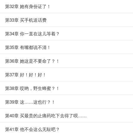
第32章 她有身份证了！
第33章 买手机送话费
第34章 你一直在这儿等着？
第35章 有嘴都说不清！
第36章 她这是不要命了？！
第37章 好！好！好！
第38章 哎哟，野生蜂蜜？！
第39章 这……这也行？！
第40章 买最贵的止痛药吃下去得了呗……
第41章 他不会这么无耻吧？