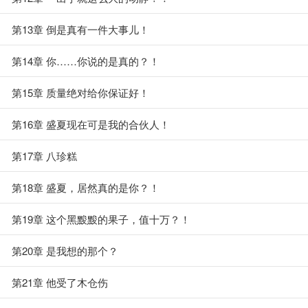
第13章 倒是真有一件大事儿！
第14章 你……你说的是真的？！
第15章 质量绝对给你保证好！
第16章 盛夏现在可是我的合伙人！
第17章 八珍糕
第18章 盛夏，居然真的是你？！
第19章 这个黑黢黢的果子，值十万？！
第20章 是我想的那个？
第21章 他受了木仓伤