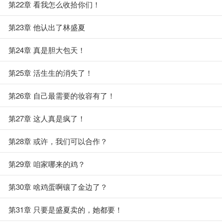
第22章 看我怎么收拾你们！
第23章 他认出了林盛夏
第24章 真是胆大包天！
第25章 活生生的消失了！
第26章 自己最需要的妆容有了！
第27章 这人真是疯了！
第28章 或许，我们可以合作？
第29章 咱家哪来的鸡？
第30章 啥鸡蛋啊镶了金边了？
第31章 只要是盛夏卖的，她都要！