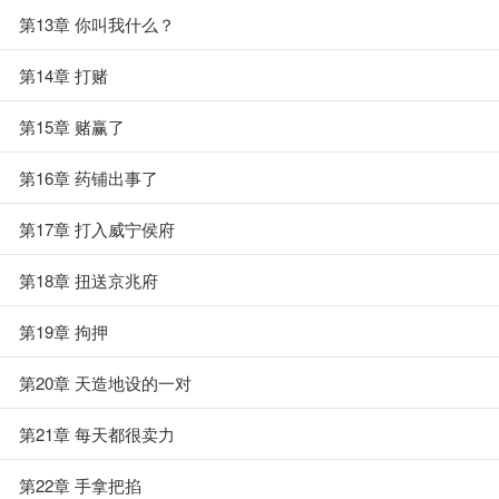
第13章 你叫我什么？
第14章 打赌
第15章 赌赢了
第16章 药铺出事了
第17章 打入威宁侯府
第18章 扭送京兆府
第19章 拘押
第20章 天造地设的一对
第21章 每天都很卖力
第22章 手拿把掐