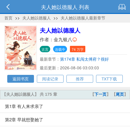
夫人她以德服人 列表
首页
>>
夫人她以德服人
>>
夫人她以德服人最新章节
夫人她以德服人
作者：
金九银八
古言
连载中
74 万字
最新章节：
第174章 私闯太傅府？很好
最后更新：2026-08-06 03:03:03
返回书页
阅读记录
推荐
TXT下载
【夫人她以德服人】 共 175 章
【
下一页
】 【
尾页
】
第1章 有人来求亲了
第2章 早就想娶她了