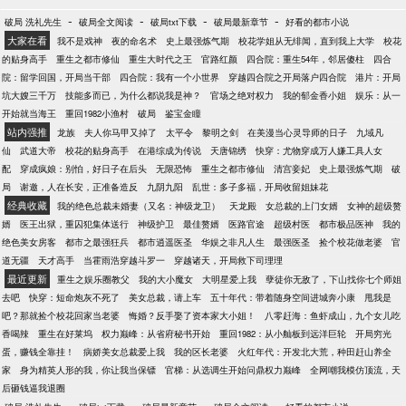
-
-
-
-
破局 洗礼先生
破局全文阅读
破局txt下载
破局最新章节
好看的都市小说
大家在看
我不是戏神
夜的命名术
史上最强炼气期
校花学姐从无绯闻，直到我上大学
校花
的贴身高手
重生之都市修仙
重生大时代之王
官路红颜
四合院：重生54年，邻居傻柱
四合
院：留学回国，开局当干部
四合院：我有一个小世界
穿越四合院之开局落户四合院
港片：开局
坑大嫂三千万
技能多而已，为什么都说我是神？
官场之绝对权力
我的郁金香小姐
娱乐：从一
开始就当海王
重回1982小渔村
破局
鉴宝金瞳
站内强推
龙族
夫人你马甲又掉了
太平令
黎明之剑
在美漫当心灵导师的日子
九域凡
仙
武道大帝
校花的贴身高手
在港综成为传说
天唐锦绣
快穿：尤物穿成万人嫌工具人女
配
穿成疯娘：别怕，好日子在后头
无限恐怖
重生之都市修仙
清宫妾妃
史上最强炼气期
破
局
谢邀，人在长安，正准备造反
九阴九阳
乱世：多子多福，开局收留姐妹花
经典收藏
我的绝色总裁未婚妻（又名：神级龙卫）
天龙殿
女总裁的上门女婿
女神的超级赘
婿
医王出狱，重囚犯集体送行
神级护卫
最佳赘婿
医路官途
超级村医
都市极品医神
我的
绝色美女房客
都市之最强狂兵
都市逍遥医圣
华娱之非凡人生
最强医圣
捡个校花做老婆
官
道无疆
天才高手
当霍雨浩穿越斗罗一
穿越诸天，开局救下司理理
最近更新
重生之娱乐圈教父
我的大小魔女
大明星爱上我
孽徒你无敌了，下山找你七个师姐
去吧
快穿：短命炮灰不死了
美女总裁，请上车
五十年代：带着随身空间进城奔小康
甩我是
吧？那就捡个校花回家当老婆
悔婚？反手娶了资本家大小姐！
八零赶海：鱼虾成山，九个女儿吃
香喝辣
重生在好莱坞
权力巅峰：从省府秘书开始
重回1982：从小舢板到远洋巨轮
开局穷光
蛋，赚钱全靠挂！
病娇美女总裁爱上我
我的区长老婆
火红年代：开发北大荒，种田赶山养全
家
身为精英人形的我，你让我当保镖
官梯：从选调生开始问鼎权力巅峰
全网嘲我模仿顶流，天
后砸钱逼我退圈
-
-
-
-