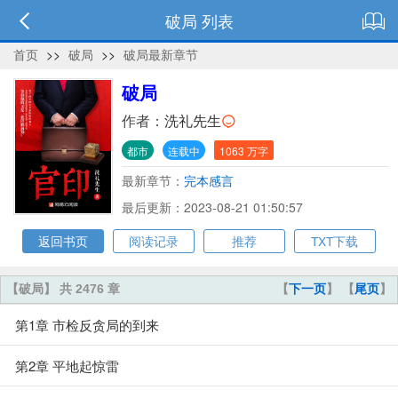
破局 列表
首页
>>
破局
>>
破局最新章节
破局
作者：
洗礼先生
都市
连载中
1063 万字
最新章节：
完本感言
最后更新：2023-08-21 01:50:57
返回书页
阅读记录
推荐
TXT下载
【破局】 共 2476 章
【
下一页
】 【
尾页
】
第1章 市检反贪局的到来
第2章 平地起惊雷