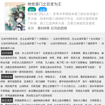
绝世唐门之百变为王
秋名山飙车，秒杀一众豪华跑车？ 众网友:本以为开局
是巅峰，没想到小丑竟是我自己
都市
连载
绝世唐门同人文！ 苏青木带着猎杀唐三的任务穿越斗
罗大陆，却来到唐三成神的万年后，此时正值绝世唐
门时期，唐三已是神界大佬，且看主角能否逆袭成
神，狩猎神王唐三！
最新：
第538章 日月的恐惧
-
-
让你代管特长班，怎么全成学霸了？ 向阳的心
让你代管特长班，怎么全成学霸了？全文阅读
-
-
让你代管特长班，怎么全成学霸了？txt下载
让你代管特长班，怎么全成学霸了？最新章节
好
看的都市小说
站内强推
龙族
夫人你马甲又掉了
在美漫当心灵导师的日子
天唐锦绣
重生之都市修仙
修
仙从做杂役开始
四合院：我在四合院当禽兽
种田，养猪，称帝
星辰大道
系统赋我长生，活着
终会无敌
奸臣夫人的悠闲日子
大帝姬
凡人修仙：疯了吧！你一百岁了还要修仙
甜蜜军婚在七
零，女配赶海养娃样样行
边军悍卒
影视之旅从知否开始
下乡西北，满级知青带飞祖国！
官
局
重生在四零一路苟到新世纪
四合院：咸鱼的美好生活
经典收藏
我的绝色总裁未婚妻（又名：神级龙卫）
天龙殿
医王出狱，重囚犯集体送行
超级
村医
都市逍遥医圣
近身医王
权力巅峰
平步青云
最年轻的好莱坞大亨
港片：能看见忠诚
值，我丝毫不慌
山涧闲农
天医龙婿
重生之朕要打下一个大大的江山
人在香江：泥头车撞击咋
不算商战
最佳娱乐时代
娱乐圈的边缘艺术家
从足坛走出的大明星
骂谁实力派呢
老司机进电
影：开局速激惊呆米娅
四合院之这不只是四合院
最近更新
双胞胎萝莉上门，她妈病娇女教授
重生之娱乐圈教父
我的大小魔女
大明星爱上