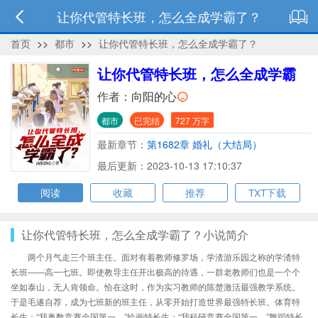
让你代管特长班，怎么全成学霸了？
首页
>>
都市
>>
让你代管特长班，怎么全成学霸了？
让你代管特长班，怎么全成学霸
了？
作者：
向阳的心
都市
已完结
727 万字
最新章节：
第1682章 婚礼（大结局）
最后更新：2023-10-13 17:10:37
阅读
收藏
推荐
TXT下载
让你代管特长班，怎么全成学霸了？小说简介
两个月气走三个班主任。面对有着教师修罗场，学渣游乐园之称的学渣特
长班——高一七班。即使教导主任开出极高的待遇，一群老教师们也是一个个
坐如泰山，无人肯领命。恰在这时，作为实习教师的陈楚激活最强教学系统。
于是毛遂自荐，成为七班新的班主任，从零开始打造世界最强特长班。体育特
长生：“我奥数竞赛全国第一。”绘画特长生：“我科研竞赛全国第一。”舞蹈特长