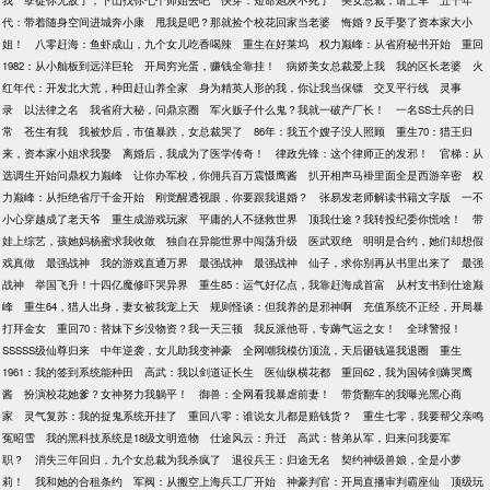
我
孽徒你无敌了，下山找你七个师姐去吧
快穿：短命炮灰不死了
美女总裁，请上车
五十年
代：带着随身空间进城奔小康
甩我是吧？那就捡个校花回家当老婆
悔婚？反手娶了资本家大小
姐！
八零赶海：鱼虾成山，九个女儿吃香喝辣
重生在好莱坞
权力巅峰：从省府秘书开始
重回
1982：从小舢板到远洋巨轮
开局穷光蛋，赚钱全靠挂！
病娇美女总裁爱上我
我的区长老婆
火
红年代：开发北大荒，种田赶山养全家
身为精英人形的我，你让我当保镖
交叉平行线
灵事
录
以法律之名
我省府大秘，问鼎京圈
军火贩子什么鬼？我就一破产厂长！
一名SS士兵的日
常
苍生有我
我被炒后，市值暴跌，女总裁哭了
86年：我五个嫂子没人照顾
重生70：猎王归
来，资本家小姐求我娶
离婚后，我成为了医学传奇！
律政先锋：这个律师正的发邪！
官梯：从
选调生开始问鼎权力巅峰
让你办军校，你佣兵百万震慑鹰酱
扒开相声马褂里面全是西游辛密
权
力巅峰：从拒绝省厅千金开始
刚觉醒透视眼，你要跟我退婚？
张易发老师解读书籍文字版
一不
小心穿越成了老天爷
重生成游戏玩家
平庸的人不拯救世界
顶我仕途？我转投纪委你慌啥！
带
娃上综艺，孩她妈杨蜜求我收敛
独自在异能世界中闯荡升级
医武双绝
明明是合约，她们却想假
戏真做
最强战神
我的游戏直通万界
最强战神
最强战神
仙子，求你别再从书里出来了
最强
战神
举国飞升！十四亿魔修吓哭异界
重生85：运气好亿点，我靠赶海成首富
从村支书到仕途巅
峰
重生64，猎人出身，妻女被我宠上天
规则怪谈：但我养的是邪神啊
充值系统不正经，开局暴
打拜金女
重回70：替妹下乡没物资？我一天三顿
我反派他哥，专薅气运之女！
全球警报！
SSSSS级仙尊归来
中年逆袭，女儿助我变神豪
全网嘲我模仿顶流，天后砸钱逼我退圈
重生
1961：我的签到系统能种田
高武：我以剑道证长生
医仙纵横花都
重回62，我为国铸剑薅哭鹰
酱
扮演校花她爹？女神努力我躺平！
御兽：全网看我暴虐前妻！
带货翻车的我曝光黑心商
家
灵气复苏：我的捉鬼系统开挂了
重回八零：谁说女儿都是赔钱货？
重生七零，我要帮父亲鸣
冤昭雪
我的黑科技系统是18级文明造物
仕途风云：升迁
高武：替弟从军，归来问我要军
职？
消失三年回归，九个女总裁为我杀疯了
退役兵王：归途无名
契约神级兽娘，全是小萝
莉！
我和她的合租条约
军阀：从搬空上海兵工厂开始
神豪判官：开局直播审判霸座仙
顶级玩