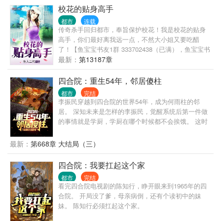
去应对黑暗，要用火。
校花的贴身高手
都市
连载
传奇杀手回归都市，奉旨保护校花！我是校花的贴身
高手，你们最好离我远一点，不然大小姐又要吃醋
了！【鱼宝宝书友1群 333702438（已满），鱼宝宝书
友2群 417723151】
最新：
第13187章
四合院：重生54年，邻居傻柱
都市
完结
李振民穿越到四合院的世界54年，成为何雨柱的邻
居。 深知未来是怎样的李振民，觉醒系统后第一件做
的事情就是学厨，学厨在哪个时候都不会挨饿。 这时
候的何雨柱还是个小憨憨，有事没事跟在李振民屁股
后面叫哥。 许大茂也没未来的那么坏，缠着李振民要
最新：
第668章 大结局（三）
做徒弟。 二大爷的大儿子刘光齐也还在大院，上高
中，对李振民那是一个崇拜。 李振民一路高升，进
四合院：我要扛起这个家
厂，食堂主任，后勤主任，副厂长.... 易中海在贾东旭
都市
完结
死后转移养老索取对象？ 秦淮茹想吸血？ 李振
看完四合院电视剧的陈知行，睁开眼来到1965年的四
民：“滚，再来送你们吃花生米！” 何雨柱：“滚，你甚
合院。 开局没了爹，母亲病倒，还有个读初中的妹
至都不叫我一声何主任。” 许大茂：“滚，别打扰我学
妹。 陈知行必须扛起这个家。
习，我现在要考大学！”