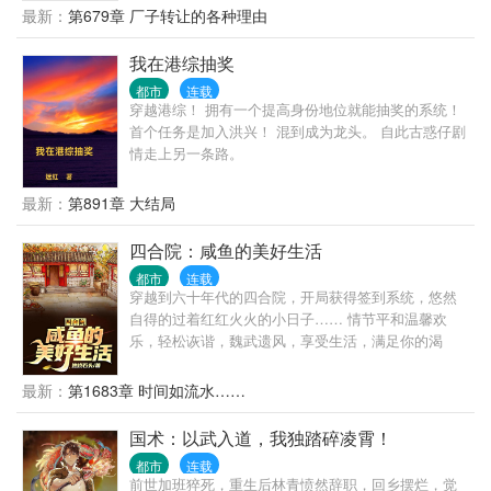
最新：
第679章 厂子转让的各种理由
我在港综抽奖
都市
连载
穿越港综！ 拥有一个提高身份地位就能抽奖的系统！
首个任务是加入洪兴！ 混到成为龙头。 自此古惑仔剧
情走上另一条路。
最新：
第891章 大结局
四合院：咸鱼的美好生活
都市
连载
穿越到六十年代的四合院，开局获得签到系统，悠然
自得的过着红红火火的小日子…… 情节平和温馨欢
乐，轻松诙谐，魏武遗风，享受生活，满足你的渴
望……
最新：
第1683章 时间如流水……
国术：以武入道，我独踏碎凌霄！
都市
连载
前世加班猝死，重生后林青愤然辞职，回乡摆烂，觉