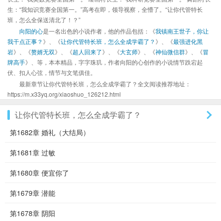
生：“我知识竞赛全国第一。”高考在即，领导视察，全懵了。“让你代管特长
班，怎么全保送清北了！？”
向阳的心
是一名出色的小说作者，他的作品包括：《
我镇南王世子，你让
我干点正事？
》、《
让你代管特长班，怎么全成学霸了？
》、《
最强进化黑
岩
》、《
赘婿无双
》、《
超人回来了
》、《
大玄师
》、《
神仙微信群
》、《
冒
牌高手
》、等，本本精品，字字珠玑，作者向阳的心创作的小说情节跌宕起
伏、扣人心弦，情节与文笔俱佳。
最新章节让你代管特长班，怎么全成学霸了？全文阅读推荐地址：
https://m.x33yq.org/xiaoshuo_126212.html
让你代管特长班，怎么全成学霸了？
第1682章 婚礼（大结局）
第1681章 过敏
第1680章 便宜你了
第1679章 潜能
第1678章 阴阳