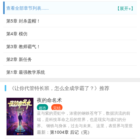
查看全部章节列表......
【展开+】
第5章 封杀盖帽！
第4章 模仿
第3章 教师霸气！
第2章 新任务
第1章 最强教学系统
《让你代管特长班，怎么全成学霸了？》推荐
夜的命名术
都市
完结
蓝与紫的霓虹中，浓密的钢铁苍穹下，数据洪流的前
端，是科技革命之后的世界，也是现实与虚幻的分
界。 钢铁与身体，过去与未来。 这里，表世界与里世
界并存，面前的一切，像是时间之墙近在眼前。 黑暗
最新：
第1004章 后记（完）
逐渐笼罩。 可你要明白啊我的朋友，我们不能用温柔