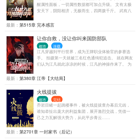
醒属性面板，一切属性数据都可加点升级。 文有太极
安天下，阴阳相济，无极而生，四两拨千斤。 武有八
极定乾坤，动如绷弓，发若炸雷，霸王顶心肘。 八部
金刚功+长寿功=炁体源流！ 被誉为术之尽头的炁体源
最新：
第515章 完本感言
流练至满级，可洗尽铅华，化身成圣！ 八卦掌，形意
拳，心意把，武当三十六功…… 当原本想回村摆烂的
让你自救，没让你叫来国防部队
林青走上了一条探究生命终极形态的道路之时，才发
都市
连载
现人这一辈子，经历的一切大起大落，全部皆为昙花
江凡穿越到平行世界，成为王牌职业体验官的参赛选
一现。
手。 拍摄第一天就被三名红色通缉犯追击。 就在网友
们认为江凡就此凉凉的时候，江凡的神操作来了。 为
了自救，江凡直接挖断国防电缆了。 江凡:急，求问，
如果我被绑架，为了引起部队关注我把国防光缆弄
最新：
第380章 江帝【大结局】
断，算不算紧急避险？ 网友:好家伙，报警警察来需要
二十分钟，挖断国防电缆军队过来只需要两分钟，不
火线提拔
过最后劫匪都出来重新做人了，你还在里边蹲着！ 通
都市
完结
缉犯:喂，110吗，我实名举报有人破坏国防设备……
乔岩目睹一起跳楼事件，被火线提拔查办幕后元凶，
媒体:蒙面热心市民将破坏国防设施的敌特分子扭送公
谁知牵扯出庞大的利益集团，展开激烈交战，凭借一
安机关 …… 就在众人以为江凡的神操作到此结束时，
己之力瓦解强大势力，从此平步青云……
谁料这仅仅是一个新的开始。 博物馆当保安，遇见歹
徒，你直接砸碎玻璃掏出越王勾践剑与歹徒击剑？ 家
最新：
第2701章 一封家书（后记）
政公司洗地毯，没想到洗出各种奇葩的东西，你把客
户全部送进去？ 汽车修理店当学徒，你改装拖拉机去