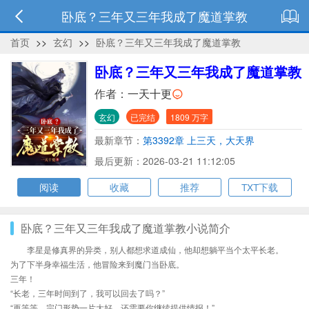
卧底？三年又三年我成了魔道掌教
首页
>>
玄幻
>>
卧底？三年又三年我成了魔道掌教
卧底？三年又三年我成了魔道掌教
作者：
一天十更
玄幻
已完结
1809 万字
最新章节：
第3392章 上三天，大天界
最后更新：2026-03-21 11:12:05
阅读
收藏
推荐
TXT下载
卧底？三年又三年我成了魔道掌教小说简介
李星是修真界的异类，别人都想求道成仙，他却想躺平当个太平长老。
为了下半身幸福生活，他冒险来到魔门当卧底。
三年！
“长老，三年时间到了，我可以回去了吗？”
“再等等，宗门形势一片大好，还需要你继续提供情报！”