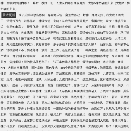
神，全靠师妹们内卷！
幕后，横推一切
长生从内卷肝经验开始
龙族5悼亡者的归来（龙族Ⅴ：悼
亡者的归来）
最近更新
成了反派却想当舔狗
异界游乐场
蛮荒古界记
封神：拜师元始，我竟成了周武
王
逍遥行万古
武界修道
神级卡徒
玄幻：从成为家族灵兽开始
帝国权杖
逆女！他镇压大
凶，你逐他出宗？
聚灵飞升
穿越斗罗之擂鼓瓮金锤
太平令
娘子真不是蛇妖
洪荒：开局拾取
盘古大神词条
兽血沸腾
修真从养猪豚开始
寒棺仙缘传
天骄修仙路：修仙不卷怎么修
巫门诡
道
独断万古！座下弟子皆是气运之子
苟在武道世界称尊做祖
最强宗门从收徒开始
太清天师
道
开局盗走徐凤年实力，我称霸雪中
多子多福？我的道侣能增加天赋！
仙落凡尘：将军的掌心
娇
情根废材？不，情道尊师
洪荒：这三界，还是朕说了算！
神戮之主
满级基础刀法，屠戮整
个武道
这个仙门全靠玩家
三界至尊：我要和瑶池双修
我只想安静的做两界生意
鬼道修神
缓
归乡
病娇师尊：我的徒儿又想跑了！
张三丰传承人异界行
最强修仙弱鸡
市井武神
修仙
KPI
大荒玄穹彝荒录
混沌掌印
黑色旋涡：356个暗蚀的童话
超级无敌，选择系统
修炼废柴闯
仙界
魔尊的五星好评：绩效她甜爆三界
穿越诸葛亮，重整蜀国
双修万界
九霄雷脉：全宗门团
宠
混沌：创世神的偏宠
综武：人刚还俗，女侠们纷纷上门
绑定系统后，废材逆袭成永恒
武炼
九重天
盗墓：开局获得应龙血脉
西游：我截教散了，你佛门没了
从废脉到混沌帝尊
杀妖
什
么叫骨粉能改变世界？那叫特性
逆麟天命
长命猫妖开局吹唢呐送葬诸天
万剑宗？骗你的，其实
是万萝宗！
风爻幻薮
开了间书院，我竟成了文祖
既然穿越了，那就成为王吧！
轩道
天灵语
录
后室层级收录
凡人修仙：苟在坊市肝熟练度成仙
八荒丹皇
一剑斩春风
开局修仙界：我的
后台是国家
逆袭！神魔血脉掌碎焚天
一眼诛神我的神瞳能斩万物
杀戮亿万：从炼气境杀到魔神
胆寒
我靠悟性纵横江湖
残者逆世：破局之绊
魂穿之皇族战记
御兽灵契
逆天绝世武魂
冥武
至尊
农户修仙，全家努力打造成仙族
神雕后左传
我靠摆烂系统卷成玄幻天花板
修仙大舞台，
挂小你别来
我在洪荒当谋士
反派师妹又被凤族师兄撩红了耳朵
大炎镇抚司
坏了！我只想赠礼