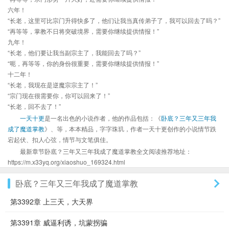
六年！
“长老，这里可比宗门升得快多了，他们让我当真传弟子了，我可以回去了吗？”
“再等等，掌教不日将突破境界，需要你继续提供情报！”
九年！
“长老，他们要让我当副宗主了，我能回去了吗？”
“呃，再等等，你的身份很重要，需要你继续提供情报！”
十二年！
“长老，我现在是逆魔宗宗主了！”
“宗门现在很需要你，你可以回来了！”
“长老，回不去了！”
一天十更
是一名出色的小说作者，他的作品包括：《
卧底？三年又三年我
成了魔道掌教
》、等，本本精品，字字珠玑，作者一天十更创作的小说情节跌
宕起伏、扣人心弦，情节与文笔俱佳。
最新章节卧底？三年又三年我成了魔道掌教全文阅读推荐地址：
https://m.x33yq.org/xiaoshuo_169324.html
卧底？三年又三年我成了魔道掌教
第3392章 上三天，大天界
第3391章 威逼利诱，坑蒙拐骗