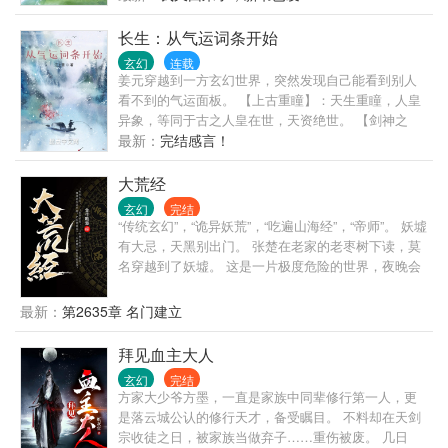
运宗师活500年，他修炼前世的内丹术，挖掘人体大
药，寿命怎么得也得翻个十倍吧？ 不过在挖掘人体大
长生：从气运词条开始
药前，先得种植菊花药材交货，这样才能保住自己
玄幻
连载
的…… 果然，想要靠前世的功法长生，就得先把刻入
姜元穿越到一方玄幻世界，突然发现自己能看到别人
DNA的种植点满！ ———————— 这是一个以八段
看不到的气运面板。 【上古重瞳】：天生重瞳，人皇
锦奠基，内丹术为根本法，坐看天下风云的长生故
异象，等同于古之人皇在世，天资绝世。 【剑神之
事……
资】：剑道之资极其出众，在凡人之中可称神，修行
最新：
完结感言！
一切剑道法门一日千里。 【不堕轮回】：天生禁忌，
永不堕入轮回之中，可保持真灵不昧转世重生 【绝世
大荒经
仙姿】：容貌倾世，魅力无双，一笑倾城，再笑倾
玄幻
完结
国！ 一条条气运词条组成了一位位绝世天骄。 ..... 他
“传统玄幻”，“诡异妖荒”，“吃遍山海经”，“帝师”。 妖墟
发现自己的气运词条可以不断升级。 身强体壮（白）
有大忌，天黑别出门。 张楚在老家的老枣树下读，莫
→体格非凡（绿）→龙虎之躯（蓝）→???（金） 悟
名穿越到了妖墟。 这是一片极度危险的世界，夜晚会
性出众（绿）→？？？（金） 并且他发现自己可以不
有大恐怖降临，这里危险四伏，遍地都是大妖。 张楚
断获得新的气运词条。 通过不断的累加先天气运后，
本想做个普通的教书先生，平静的生活下去。 但很快
最新：
第2635章 名门建立
他发现自己变得有亿点点强，天赋冠古绝今，渐渐变
张楚发现，所有跟自己穿越过来的一切，竟然都有了
得无敌。
不得的秘密。 神秘的老枣树，化作了山海图，危险也
拜见血主大人
是机遇。 于是，张楚在平凡中崛起，身负山海图，吃
玄幻
完结
遍各种妖魔鬼怪，开启了一段杀妖，食妖的大帝之
方家大少爷方墨，一直是家族中同辈修行第一人，更
路。 在人类的眼中，他是温润如玉的谦谦君子，他平
是落云城公认的修行天才，备受瞩目。 不料却在天剑
和，温雅，无数人族天才尊其为师，各路教祖视之为
宗收徒之日，被家族当做弃子……重伤被废。 几日
友。 而在妖类的眼中，他是恶魔，是恶梦。 无数惊艳