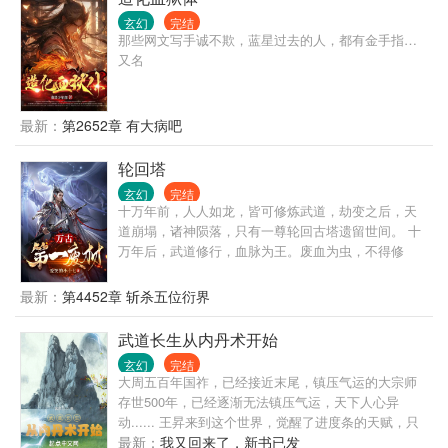
玄幻
完结
那些网文写手诚不欺，蓝星过去的人，都有金手指…
又名
最新：
第2652章 有大病吧
轮回塔
玄幻
完结
十万年前，人人如龙，皆可修炼武道，劫变之后，天
道崩塌，诸神陨落，只有一尊轮回古塔遗留世间。 十
万年后，武道修行，血脉为王。废血为虫，不得修
炼，神血为龙，翱翔九天。 一个废品血脉的少年，偶
得无名宝塔，穿越到这个玄幻异世界，以废品血脉踏
最新：
第4452章 斩杀五位衍界
上了逆天修炼之途。
武道长生从内丹术开始
玄幻
完结
大周五百年国祚，已经接近末尾，镇压气运的大宗师
存世500年，已经逐渐无法镇压气运，天下人心异
动...... 王昇来到这个世界，觉醒了进度条的天赋，只
要技能进度条达到满级突破，能将一切化为可能！ 气
最新：
我又回来了，新书已发