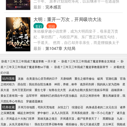
二十年。 原本计划混吃等死，以后继承十一仓逍遥快
哎呀……好羞羞！ 【苏甜+巨爽+温馨+双洁】
活，可看着老妈因为搬山诅咒日渐衰弱而大限将至，
最新：
完本感言
低调打卡二十年的吴钰终于忍不住站了出来。 “既然青
铜门不欢迎我进去，那就以我三尺剑峰，斩尽前路一
大明：重开一万次，开局吸功大法
切阻碍吧！” “剑开天门！” （多个世界融合，先从盗墓
玄幻
完结
开始，后续设定世界：终极一班、终极一家、一人之
朱佑极穿越小说世界，成为大明四皇子，母亲是万贵
下、哈利波特、僵约） （简介短小无力，请各位看官
妃，掌控西厂，与权臣严嵩、东厂曹正淳相互勾结，
移步正文。）
一手遮天。 然而，自己却并非亲生，而是狸猫换太子
的产物，是万贵妃稳地位的工具。 内忧外患之下，朱
最新：
第1047章 大结局
佑极获得了系统。 系统，每天都可以抽取自己的开局
功法！他花费三年的时间，抽取了一万次，终于抽到
-
-
卧底？三年又三年我成了魔道掌教 一天十更
卧底？三年又三年我成了魔道掌教全文阅读
卧
了天胡开局！
-
-
底？三年又三年我成了魔道掌教txt下载
卧底？三年又三年我成了魔道掌教最新章节
好看的玄
幻小说
站内强推
龙族
在美漫当心灵导师的日子
天唐锦绣
重生之都市修仙
破局
官路红颜
官场
之绝对权力
四合院：我在四合院当禽兽
种田，养猪，称帝
诡异药剂师：我的病人皆为恐怖
星
辰大道
当年万里觅封侯
重生七零：知青在北大荒
从成为企鹅大股东打造娱乐帝国
战锤原体：
黄金王座有我一份
边军悍卒
精致利己的我在年代里当极品
抗日之将胆传奇
重生再嫁皇胄，我
只想乱帝心夺凤位
穿越逍遥嫡女
经典收藏
开局万倍地图，苟到天荒地老
永恒之门
综漫征召
肉身成圣者的二次元生活
诸界
之深渊恶魔
崛起主神空间
梦中修行，从凡人到至高
开局系统崩溃，我一不小心无敌了
诸天盘
点：开局盘点十大热门世界
英雄无敌之领主
开局通天箓，僵尸世界变天了！
黑耀轨迹
九叔：
无敌，从先天道根开始！
我在玄幻世界召唤奇物
模拟修仙，我七天速成元婴
太古神王
我能成