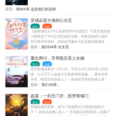
后，方家更是传出方墨被毒杀身亡的消息。 三年后，
的大妖，成为他的口粮。 无数妖怪听他的名，有一种
一道黑色身影默默看着不远处的方家， “我亲爱的父亲
最新：
第844章 这是他们的选择
发自骨子里的颤抖。 大荒，张楚来了。 一个浩大而神
大人，游戏开始了……”
秘的世界，如画卷般展开。 无数妖魔鬼怪光怪陆离，
穿成反派大佬的心尖宝
无数古老而神秘的物种复苏。 平禁区，踏葬地，镇万
族，开天路，抬手压万古……
玄幻
完结
【败家福旺女VS心机腹黑男年代团宠】 可爱无敌的唐
小囡穿成了年代文里的蠢笨女配，爸爸是隔壁小孩吓
得不敢哭的煞神，妈妈是骂遍全大队无敌的跋扈泼
妇，三个哥哥是方圆百里人见人怕的恶霸。 但他们在
最新：
第2334章 全文完
唐小囡面前，全都变成没脾气的小绵羊，只想宠她宠
她再宠她。 为了改变书里一家子的悲惨结局，唐小囡
重生商纣，开局怒怼圣人女娲
努力把养歪的三个哥哥掰正。 “大哥，老师好凶的，你
玄幻
连载
教我好不好？” “二哥，我身体这么差，要是有个神医
意外穿越成最后一代人皇，不甘心自己成为圣人的玩
哥哥就好了。”唐小囡拍了拍自己的肥肚子，良心一点
偶，让亿万万人族成为天庭诸神的傀儡……重生的帝
都不痛。 “三哥，我想吃好多肉肉，可是要好多钱
辛踏，毅然决然的踏上了一条截然不同的封神之路！
钱。” 于是，唐家三个恶霸，突然某一天揍跑了狐朋狗
怼女娲、叱太上、收龙族、定洪荒……为人族逆天改
最新：
第2106章 。
友，开始奋发图强，只为了不让宝贝妹妹失望。 只掰
命，着手建立最强大商，让人族凌驾于诸神之上，让
正哥哥是不够的，唐小囡决定抱紧未来大佬的大腿，
人道凌驾于天道之上！郑重说明：名下还有两本完本
盗墓：一剑天门开，怒劈青铜门
现在还是个可怜的小狼崽，她要投喂未来大佬。 “霍哥
玄幻，《九重至尊天》《九龙道祖》，搜书名或者点
玄幻
完结
哥，吃糖糖。” “霍哥哥，吃糕糕。” “霍哥哥，吃肉
击作者名，皆可观看。
穿越盗墓的世界，成为了吴家那位江湖老妖精的儿
肉。” …… 可有一天，大佬拒绝了她的投喂，还露出
子？ 老妈还是搬山道人？ 开局被吴老狗和吴二柏藏了
高深莫测的神秘笑容，危险的眼神让唐小囡红了脸。