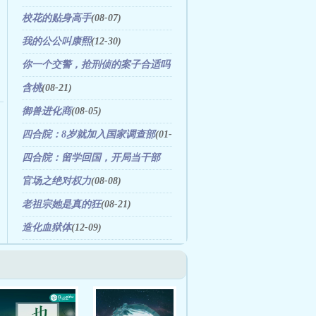
(09-10)
校花的贴身高手
(08-07)
我的公公叫康熙
(12-30)
你一个交警，抢刑侦的案子合适吗
(09-08)
含桃
(08-21)
御兽进化商
(08-05)
四合院：8岁就加入国家调查部
(01-
16)
四合院：留学回国，开局当干部
(03-31)
官场之绝对权力
(08-08)
老祖宗她是真的狂
(08-21)
造化血狱体
(12-09)