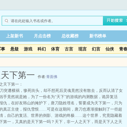
上架新书
月点击榜
总收藏榜
新书榜单
军事
悬疑
游戏
科幻
体育
古言
现言
幻言
仙侠
青
之天下第一
作者:
青面佛
之天下第一：
突遭横祸，惨死街头，却不想死后灵魂竟然没有散去，反而认清了女
凶手竟然就是她，为了一份名为“天下”的游戏的内测数据，诡异复活
报仇，在好友韩山的掩护下，唐刀隐姓埋名，誓要成为天下第一，只为
的真正主使，报仇雪恨……可是在这期间，唐刀也逐渐接触到了一些超
情，自己的复活、世界的倒影、游戏的终极……这个世界，究竟隐藏着
下第一，又真的是天下第一吗？天下，非一人之天下，而是天下人之天