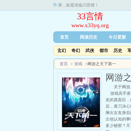
亲，欢迎光临33言情！
33言情
www.x33yq.org
首页
阅读历史
今日更新
玄幻
奇幻
武侠
都市
历史
首页
>
游戏
>
网游之天下第一
网游
关于网游
游戏高手唐刀
友的真面目，
后，唐刀决心
揪出女友身后
出他认知的事
多少秘密？天