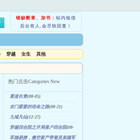
错缺断章、加书：
站内短信
后台有人,会尽快回复！
春
穿越
女生
其他
热门点击
Categories New
逐道长青
(08-05)
农门婆婆的诰命之路
(08-21)
九域凡仙
(12-27)
穿越四合院之开局落户四合院
(08-
08)
军婚易撩，搬空家产带着灵泉随军